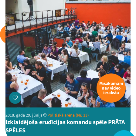
Pasākumam
nav video
ieraksta
2018. gada 29. jūnijs
Politiskā arēna (Nr. 33)
Izklaidējoša erudīcijas komandu spēle PRĀTA
SPĒLES