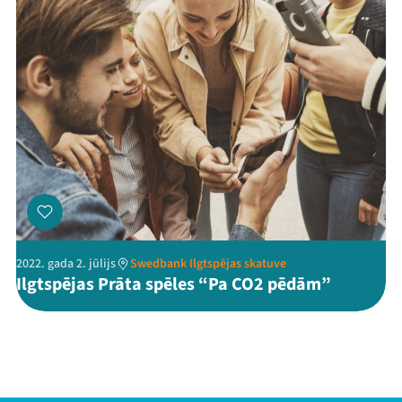
2022. gada 2. jūlijs
Swedbank Ilgtspējas skatuve
Ilgtspējas Prāta spēles “Pa CO2 pēdām”