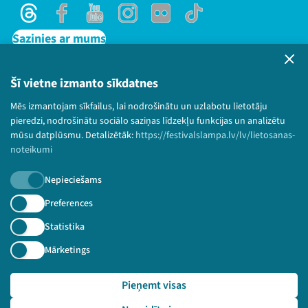
Threads
Facebook
Youtube
Instagram
Flick
TikTok
Sazinies ar mums
Privātuma politika
Lietošanas noteikumi un sīkdatņu politika
Šī vietne izmanto sīkdatnes
Bērnu aizsardzības politika
Mēs izmantojam sīkfailus, lai nodrošinātu un uzlabotu lietotāju
© 2026 Sarunu festivāls LAMPA Visas tiesības
pieredzi, nodrošinātu sociālo saziņas līdzekļu funkcijas un analizētu
paturētas.
mūsu datplūsmu. Detalizētāk:
https://festivalslampa.lv/lv/lietosanas-
noteikumi
Nepieciešams
Piesakies jaunumiem!
Preferences
Statistika
Nepalaid garām aktuālāko informāciju!
Mārketings
Pieņemt visas
Pieteikties