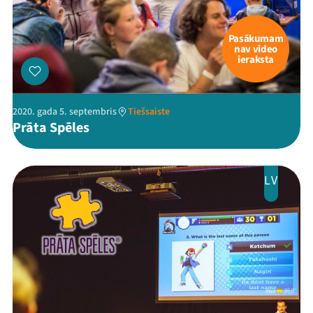
Pasākumam
nav video
ieraksta
2020. gada 5. septembris
Tiešsaiste
Prāta Spēles
LV