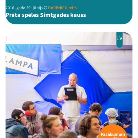
2018. gada 29. jūnijs
DARBNĪCU telts
Prāta spēles Simtgades kauss
LV
Mana programma
Festivāls
Programma
Arhīvs
Pasākumam
Viņi bija LAMPĀ 2026