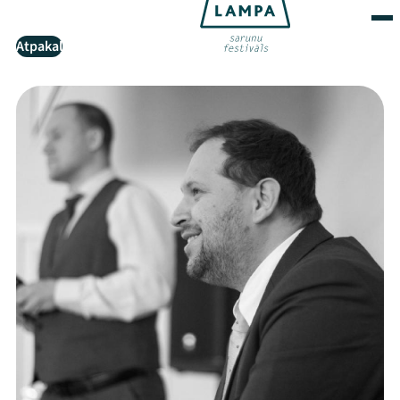
Atpakaļ