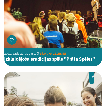
2021. gada 20. augusts
Skatuve UZZIBSNĪ
Izklaidējoša erudīcijas spēle "Prāta Spēles"
LV