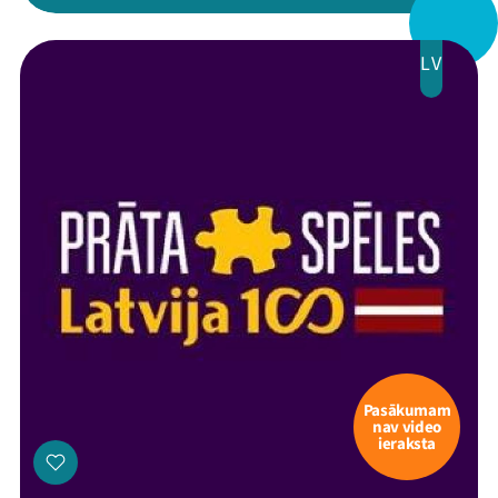
LV
Pasākumam
nav video
ieraksta