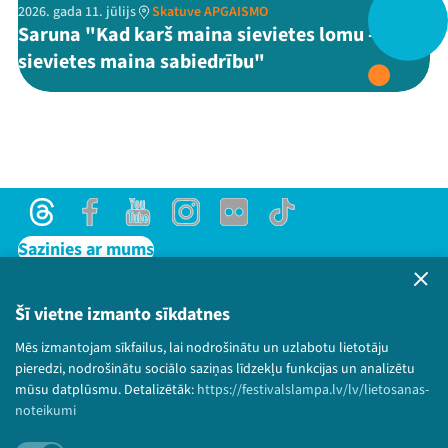
2026. gada 11. jūlijs
Skatuve APGAISMO
Saruna "Kad karš maina sievietes lomu - un
Threads
Facebook
Youtube
X
Instagram
Flick
TikTok
sievietes maina sabiedrību"
Threads
Facebook
Youtube
Instagram
Flick
TikTok
Sazinies ar mums
Privātuma politika
Lietošanas noteikumi un sīkdatņu politika
Šī vietne izmanto sīkdatnes
Bērnu aizsardzības politika
Mēs izmantojam sīkfailus, lai nodrošinātu un uzlabotu lietotāju
© 2026 Sarunu festivāls LAMPA Visas tiesības
pieredzi, nodrošinātu sociālo saziņas līdzekļu funkcijas un analizētu
paturētas.
mūsu datplūsmu. Detalizētāk:
https://festivalslampa.lv/lv/lietosanas-
noteikumi