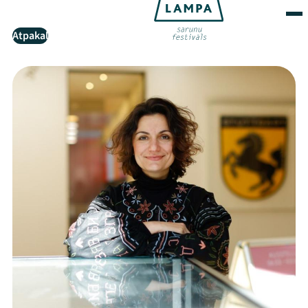
Atpakaļ