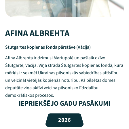
AFINA ALBREHTA
Štutgartes kopienas fonda pārstāve (Vācija)
Afina Albrehta ir dzimusi Mariupolē un pašlaik dzīvo
Štutgartē, Vācijā. Viņa strādā Štutgartes kopienas fondā, kura
mērķis ir sekmēt Ukrainas pilsoniskās sabiedrības attīstību
un veicināt vietējās kopienās noturību. Kā pilsētas domes
deputāte viņa aktīvi veicina pilsonisko līdzdalību
demokrātiskos procesos.
Mana programma
IEPRIEKŠĒJO GADU PASĀKUMI
Festivāls
2026