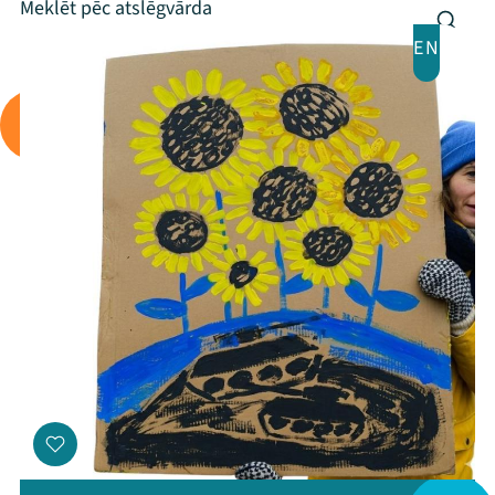
Programma
EN
Arhīvs
Viņi bija LAMPĀ 2026
Jaunumi
Ziedo
Veikals
Kontakti