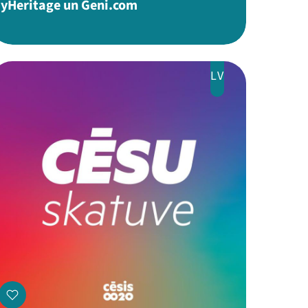
yHeritage un Geni.com
LV