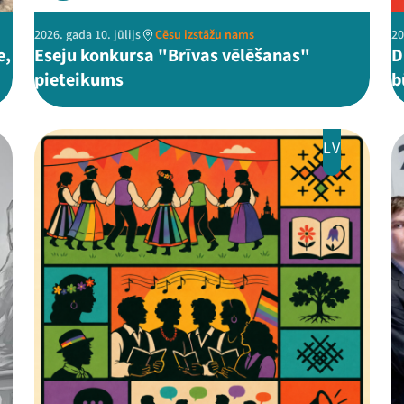
2026. gada 10. jūlijs
Cēsu izstāžu nams
20
e,
Eseju konkursa "Brīvas vēlēšanas"
D
pieteikums
b
LV