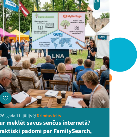
LV
26. gada 11. jūlijs
Dzimtas telts
ur meklēt savus senčus internetā?
raktiski padomi par FamilySearch,