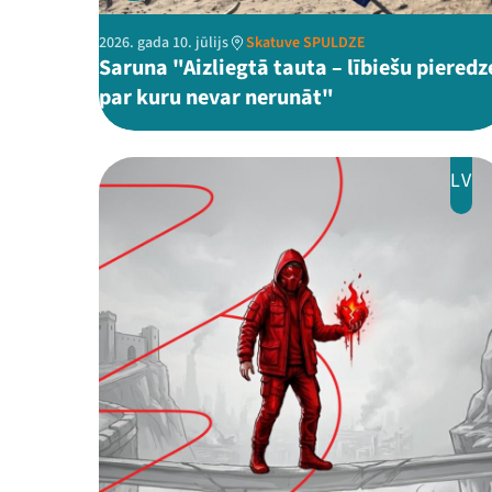
2026. gada 10. jūlijs
Skatuve SPULDZE
Saruna "Aizliegtā tauta – lībiešu pieredz
par kuru nevar nerunāt"
LV