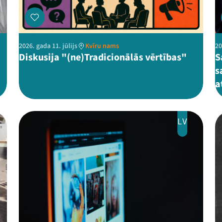
2026. gada 11. jūlijs
Kvīru nams
20
Diskusija "(ne)Tradicionālās vērtības"
S
s
a
LV