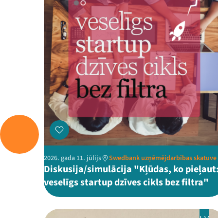
2026. gada 11. jūlijs
Swedbank uzņēmējdarbības skatuve
Diskusija/simulācija "Kļūdas, ko pieļaut
veselīgs startup dzīves cikls bez filtra"