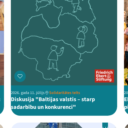
2026. gada 11. jūlijs
Solidaritātes telts
20
:
Diskusija "Baltijas valstis – starp
E
sadarbību un konkurenci"
p