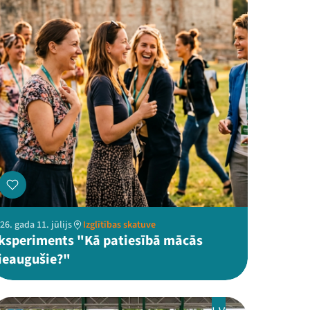
26. gada 11. jūlijs
Izglītības skatuve
ksperiments "Kā patiesībā mācās
ieaugušie?"