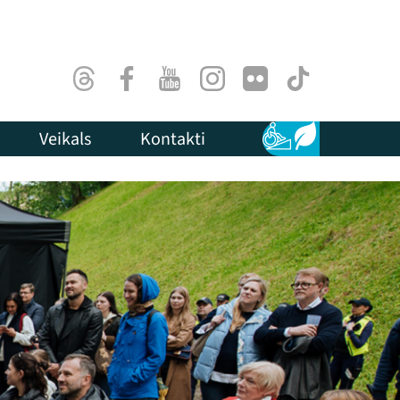
Threads
Facebook
Youtube
Instagram
Flick
TikTok
Veikals
Kontakti
Pieejamība
Ilgtspēja