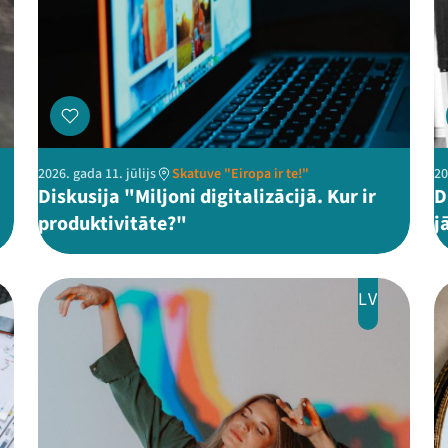
2026. gada 11. jūlijs
Skatuve "Eiropa ir te!"
20
Diskusija "Miljoni digitalizācijā. Kur ir
D
produktivitāte?"
j
LV