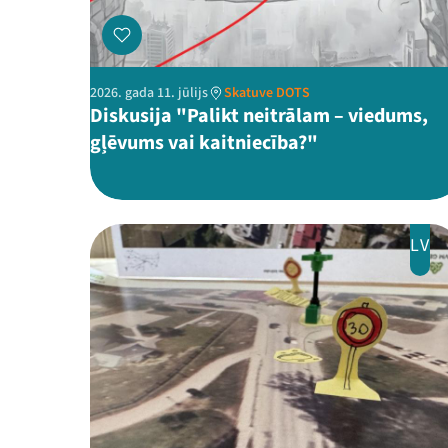
2026. gada 11. jūlijs
Skatuve DOTS
Diskusija "Palikt neitrālam – viedums,
gļēvums vai kaitniecība?"
LV