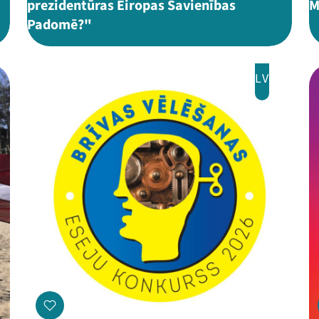
prezidentūras Eiropas Savienības
M
Padomē?"
LV