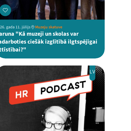
26. gada 11. jūlijs
Muzeju skatuve
aruna "Kā muzeji un skolas var
adarboties ciešāk izglītībā ilgtspējīgai
ttīstībai?"
LV