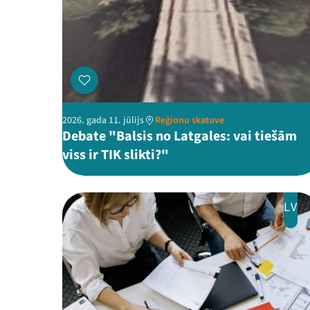
2026. gada 11. jūlijs
Reģionu skatuve
Debate "Balsis no Latgales: vai tiešām
viss ir TIK slikti?"
LV