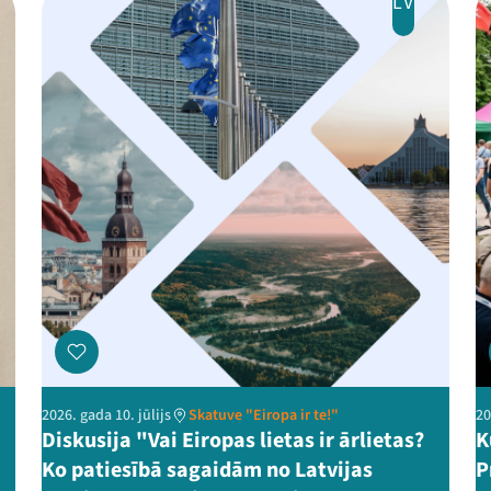
LV
2026. gada 10. jūlijs
Skatuve "Eiropa ir te!"
20
Diskusija "Vai Eiropas lietas ir ārlietas?
K
Ko patiesībā sagaidām no Latvijas
P