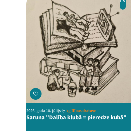
LV
2026. gada 10. jūlijs
Izglītības skatuve
Saruna "Dalība klubā = pieredze kubā"