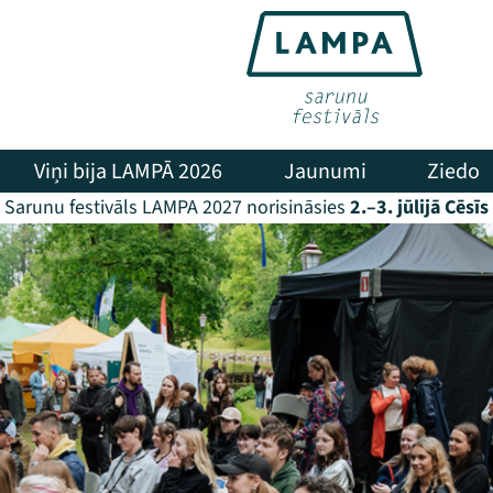
Viņi bija LAMPĀ 2026
Jaunumi
Ziedo
Sarunu festivāls LAMPA 2027 norisināsies
2.–3. jūlijā Cēsīs