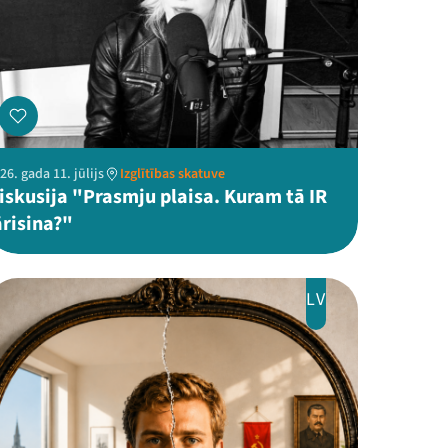
26. gada 11. jūlijs
Izglītības skatuve
iskusija "Prasmju plaisa. Kuram tā IR
ārisina?"
LV