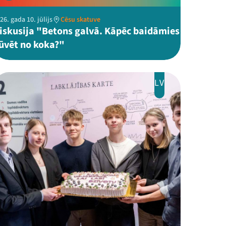
26. gada 10. jūlijs
Cēsu skatuve
iskusija "Betons galvā. Kāpēc baidāmies
ūvēt no koka?"
LV