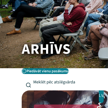
ARHĪVS
Piedāvāt vienu pasākumu
LV