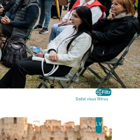
Filtri
Dzēst visus filtrus
LV