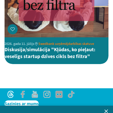
2026. gada 11. jūlijs
Swedbank uzņēmējdarbības skatuve
Diskusija/simulācija "Kļūdas, ko pieļaut:
veselīgs startup dzīves cikls bez filtra"
Threads
Facebook
Youtube
Instagram
Flick
TikTok
Sazinies ar mums
Privātuma politika