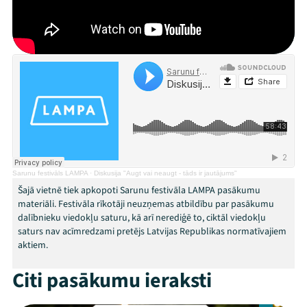
Festivāls
Programma
Arhīvs
Viņi bija LAMPĀ 2026
Jaunumi
Sarunu festivāls LAMPA
·
Diskusija "Augt vai neaugt - tāds ir jautājums"
Ziedo
Šajā vietnē tiek apkopoti Sarunu festivāla LAMPA pasākumu
materiāli. Festivāla rīkotāji neuzņemas atbildību par pasākumu
Veikals
dalībnieku viedokļu saturu, kā arī nerediģē to, ciktāl viedokļu
saturs nav acīmredzami pretējs Latvijas Republikas normatīvajiem
Kontakti
aktiem.
Citi pasākumu ieraksti