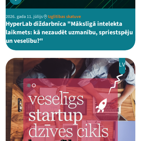
2026. gada 11. jūlijs
Izglītības skatuve
HyperLab diždarbnīca "Mākslīgā intelekta
laikmets: kā nezaudēt uzmanību, spriestspēju
un veselību?"
LV