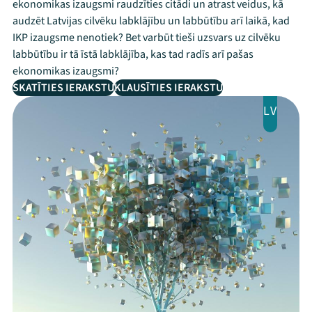
ekonomikas izaugsmi raudzīties citādi un atrast veidus, kā
audzēt Latvijas cilvēku labklājību un labbūtību arī laikā, kad
IKP izaugsme nenotiek? Bet varbūt tieši uzsvars uz cilvēku
labbūtību ir tā īstā labklājība, kas tad radīs arī pašas
ekonomikas izaugsmi?
SKATĪTIES IERAKSTU
KLAUSĪTIES IERAKSTU
LV