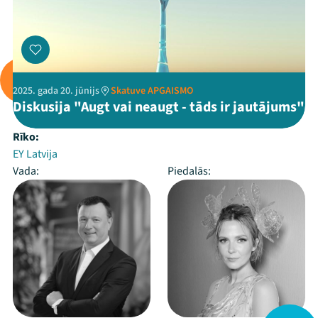
2025. gada 20. jūnijs
Skatuve APGAISMO
Diskusija "Augt vai neaugt - tāds ir jautājums"
Rīko:
EY Latvija
Vada:
Piedalās: