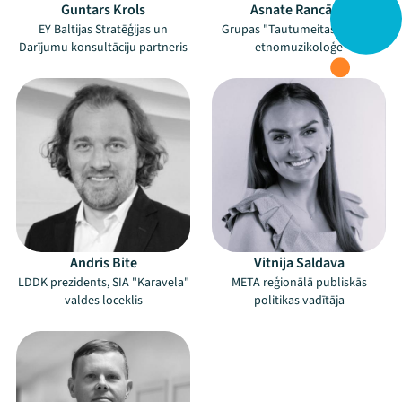
Guntars Krols
Asnate Rancāne
EY Baltijas Stratēģijas un
Grupas "Tautumeitas" līdere,
Darījumu konsultāciju partneris
etnomuzikoloģe
Andris Bite
Vitnija Saldava
LDDK prezidents, SIA "Karavela"
META reģionālā publiskās
valdes loceklis
politikas vadītāja