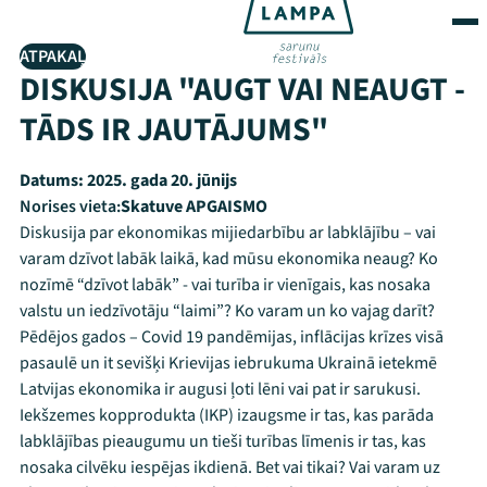
ATPAKAĻ
DISKUSIJA "AUGT VAI NEAUGT -
TĀDS IR JAUTĀJUMS"
Datums:
2025. gada 20. jūnijs
Norises vieta:
Skatuve APGAISMO
Diskusija par ekonomikas mijiedarbību ar labklājību – vai
varam dzīvot labāk laikā, kad mūsu ekonomika neaug? Ko
nozīmē “dzīvot labāk” - vai turība ir vienīgais, kas nosaka
valstu un iedzīvotāju “laimi”? Ko varam un ko vajag darīt?
Pēdējos gados – Covid 19 pandēmijas, inflācijas krīzes visā
pasaulē un it sevišķi Krievijas iebrukuma Ukrainā ietekmē
Latvijas ekonomika ir augusi ļoti lēni vai pat ir sarukusi.
Iekšzemes kopprodukta (IKP) izaugsme ir tas, kas parāda
labklājības pieaugumu un tieši turības līmenis ir tas, kas
nosaka cilvēku iespējas ikdienā. Bet vai tikai? Vai varam uz