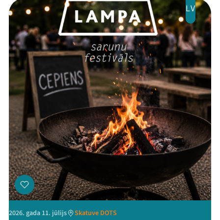
LV
Threads
Facebook
Youtube
X
Instagram
Flick
TikTok
2026. gada 11. jūlijs
Skatuve DOTS