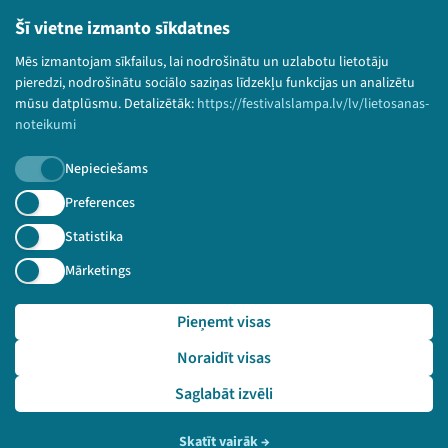
Lietošanas noteikumi un sīkdatņu politika
Šī vietne izmanto sīkdatnes
Bērnu aizsardzības politika
Mēs izmantojam sīkfailus, lai nodrošinātu un uzlabotu lietotāju
© 2026 Sarunu festivāls LAMPA Visas tiesības
pieredzi, nodrošinātu sociālo saziņas līdzekļu funkcijas un analizētu
paturētas.
mūsu datplūsmu. Detalizētāk:
https://festivalslampa.lv/lv/lietosanas-
noteikumi
Nepieciešams
Piesakies jaunumiem!
Preferences
Statistika
Nepalaid garām aktuālāko informāciju!
Mārketings
Pieņemt visas
Pieteikties
Noraidīt visas
🔗 https://festivalslampa.lv/lv/video-arhivs/3063
Saglabāt izvēli
Skatīt vairāk
→