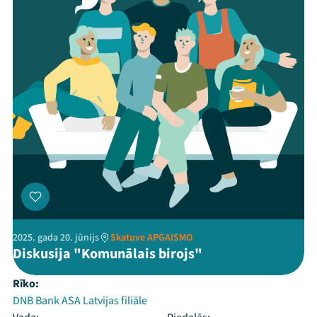
2025. gada 20. jūnijs
Skatuve APGAISMO
Diskusija "Komunālais birojs"
Rīko:
DNB Bank ASA Latvijas filiāle