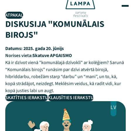
ATPAKAĻ
DISKUSIJA "KOMUNĀLAIS
BIROJS"
Datums:
2025. gada 20. jūnijs
Norises vieta:
Skatuve APGAISMO
Kā ir dzīvot vienā "komunālajā dzīvoklī" ar kolēģiem? Sarunā
“Komunālais birojs” runāsim par dzīvi atvērtā birojā,
hibrīddarbu, robežām starp “darbu” un “mani”, un to, kā,
kopā strādājot, neizdegt. Meklēsim veidus, kā radīt vidi, kur
kopā justies labi un augt.
SKATĪTIES IERAKSTU
KLAUSĪTIES IERAKSTU
LV