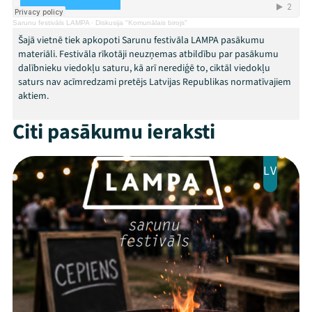
Arhīvs
Sarunu festivāls LAMPA
·
Diskusija "Komunālais birojs"
Šajā vietnē tiek apkopoti Sarunu festivāla LAMPA pasākumu
Viņi bija LAMPĀ 2026
materiāli. Festivāla rīkotāji neuzņemas atbildību par pasākumu
dalībnieku viedokļu saturu, kā arī nerediģē to, ciktāl viedokļu
Jaunumi
saturs nav acīmredzami pretējs Latvijas Republikas normatīvajiem
aktiem.
Ziedo
Citi pasākumu ieraksti
Veikals
LV
Kontakti