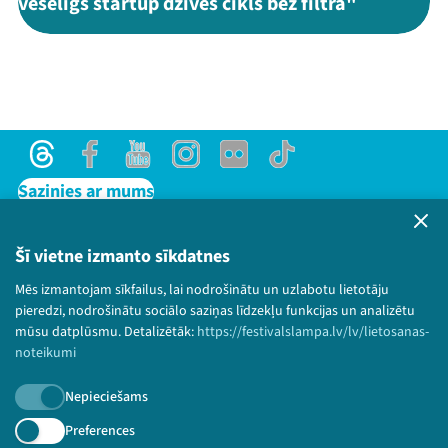
veselīgs startup dzīves cikls bez filtra"
Threads
Facebook
Youtube
Instagram
Flick
TikTok
Sazinies ar mums
Privātuma politika
Lietošanas noteikumi un sīkdatņu politika
Šī vietne izmanto sīkdatnes
Bērnu aizsardzības politika
Mēs izmantojam sīkfailus, lai nodrošinātu un uzlabotu lietotāju
© 2026 Sarunu festivāls LAMPA Visas tiesības
pieredzi, nodrošinātu sociālo saziņas līdzekļu funkcijas un analizētu
paturētas.
mūsu datplūsmu. Detalizētāk:
https://festivalslampa.lv/lv/lietosanas-
noteikumi
Nepieciešams
Piesakies jaunumiem!
Preferences