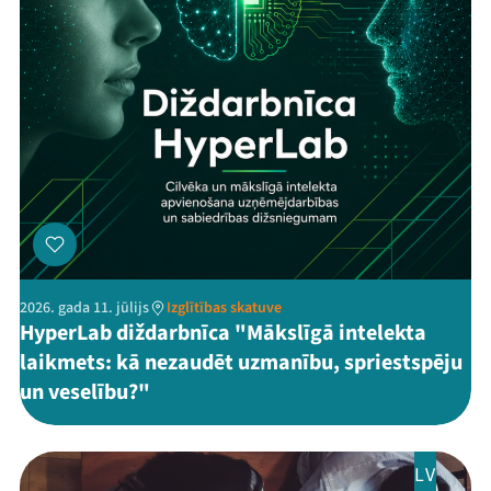
2026. gada 11. jūlijs
Izglītības skatuve
HyperLab diždarbnīca "Mākslīgā intelekta
laikmets: kā nezaudēt uzmanību, spriestspēju
un veselību?"
LV