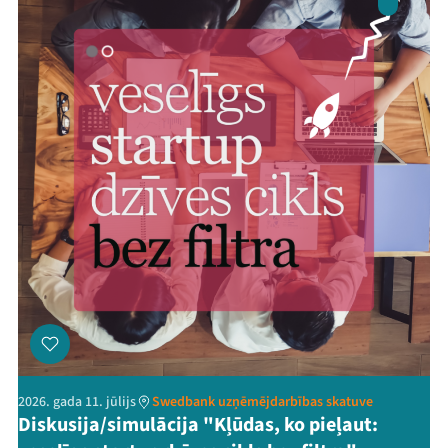
2026. gada 11. jūlijs
Swedbank uzņēmējdarbības skatuve
Diskusija/simulācija "Kļūdas, ko pieļaut: