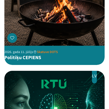
Threads
Facebook
Youtube
X
Instagram
Flick
TikTok
2026. gada 11. jūlijs
Skatuve DOTS
Politiķu CEPIENS
LV