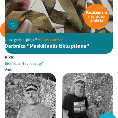
Pasākumam
nav video
ieraksta
2024. gada 5. jūlijs
Kijivas kvartāls
Darbnīca "Maskēšanās tīklu pīšana"
Rīko:
Biedrība "Tavi draugi"
Vada: