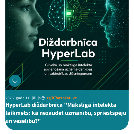
Threads
Facebook
Youtube
X
Instagram
Flick
TikTok
2026. gada 11. jūlijs
Izglītības skatuve
HyperLab diždarbnīca "Mākslīgā intelekta
laikmets: kā nezaudēt uzmanību, spriestspēju
un veselību?"