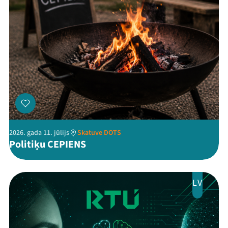
Programma
Arhīvs
Viņi bija LAMPĀ 2026
Jaunumi
Ziedo
Veikals
2026. gada 11. jūlijs
Skatuve DOTS
Politiķu CEPIENS
Kontakti
LV