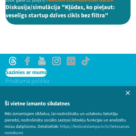
2026. gada 11. jūlijs
Swedbank uzņēmējdarbības skatuve
Diskusija/simulācija "Kļūdas, ko pieļaut:
veselīgs startup dzīves cikls bez filtra"
Threads
Facebook
Youtube
Instagram
Flick
TikTok
Sazinies ar mums
Privātuma politika
Lietošanas noteikumi un sīkdatņu politika
Bērnu aizsardzības politika
Šī vietne izmanto sīkdatnes
© 2026 Sarunu festivāls LAMPA Visas tiesības
Mēs izmantojam sīkfailus, lai nodrošinātu un uzlabotu lietotāju
paturētas.
pieredzi, nodrošinātu sociālo saziņas līdzekļu funkcijas un analizētu
mūsu datplūsmu. Detalizētāk:
https://festivalslampa.lv/lv/lietosanas-
noteikumi