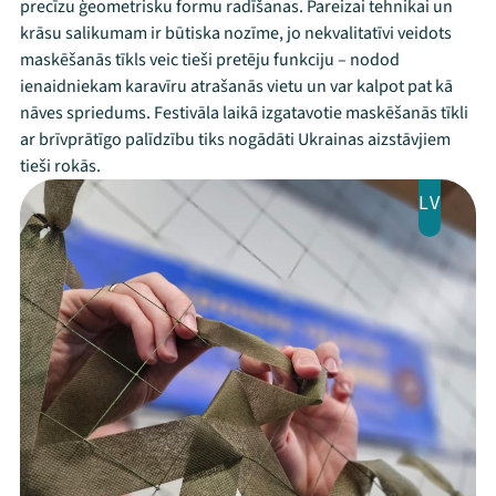
precīzu ģeometrisku formu radīšanas. Pareizai tehnikai un
krāsu salikumam ir būtiska nozīme, jo nekvalitatīvi veidots
maskēšanās tīkls veic tieši pretēju funkciju – nodod
ienaidniekam karavīru atrašanās vietu un var kalpot pat kā
nāves spriedums. Festivāla laikā izgatavotie maskēšanās tīkli
ar brīvprātīgo palīdzību tiks nogādāti Ukrainas aizstāvjiem
tieši rokās.
LV