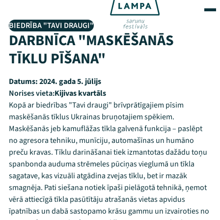
BIEDRĪBA "TAVI DRAUGI"
DARBNĪCA "MASKĒŠANĀS
TĪKLU PĪŠANA"
Datums:
2024. gada 5. jūlijs
Norises vieta:
Kijivas kvartāls
Kopā ar biedrības "Tavi draugi" brīvprātīgajiem pīsim
maskēšanās tīklus Ukrainas bruņotajiem spēkiem.
Maskēšanās jeb kamuflāžas tīkla galvenā funkcija – paslēpt
no agresora tehniku, munīciju, automašīnas un humāno
preču kravas. Tīklu darināšanai tiek izmantotas dažādu toņu
spanbonda auduma strēmeles pūciņas vieglumā un tīkla
sagatave, kas vizuāli atgādina zvejas tīklu, bet ir mazāk
smagnēja. Pati siešana notiek īpaši pielāgotā tehnikā, ņemot
vērā attiecīgā tīkla pasūtītāju atrašanās vietas apvidus
īpatnības un dabā sastopamo krāsu gammu un izvairoties no