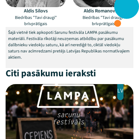
Aldis Silovs
Aldis Romanovskis
Biedrības "Tavi draugi"
Biedrības "Tavi draugi"
brīvprātīgais
brīvprātīgais
Šajā vietnē tiek apkopoti Sarunu festivāla LAMPA pasākumu
materiāli. Festivāla rīkotāji neuzņemas atbildību par pasākumu
dalībnieku viedokļu saturu, kā arī nerediģē to, ciktāl viedokļu
saturs nav acīmredzami pretējs Latvijas Republikas normatīvajiem
aktiem.
Citi pasākumu ieraksti
LV
Mana programma
Festivāls