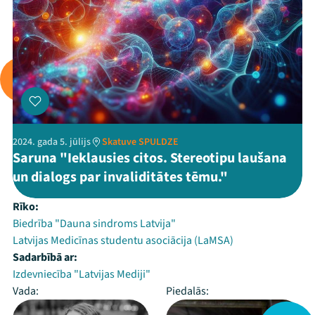
2024. gada 5. jūlijs
Skatuve SPULDZE
Saruna "Ieklausies citos. Stereotipu laušana
un dialogs par invaliditātes tēmu."
Rīko:
Biedrība "Dauna sindroms Latvija"
Latvijas Medicīnas studentu asociācija (LaMSA)
Sadarbībā ar:
Izdevniecība "Latvijas Mediji"
Vada:
Piedalās: