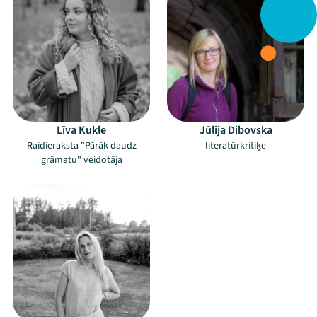
Līva Kukle
Jūlija Dibovska
Raidieraksta "Pārāk daudz
literatūrkritiķe
grāmatu" veidotāja