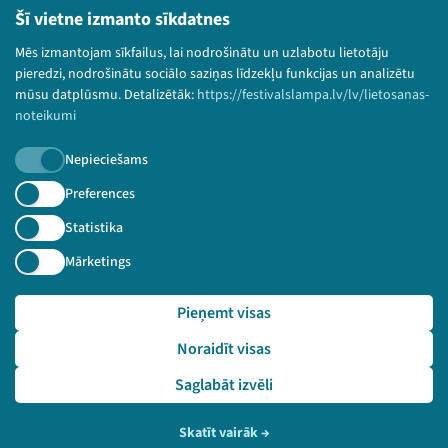
Lietošanas noteikumi un sīkdatņu politika
Šī vietne izmanto sīkdatnes
Bērnu aizsardzības politika
Mēs izmantojam sīkfailus, lai nodrošinātu un uzlabotu lietotāju
© 2026 Sarunu festivāls LAMPA Visas tiesības
pieredzi, nodrošinātu sociālo saziņas līdzekļu funkcijas un analizētu
paturētas.
mūsu datplūsmu. Detalizētāk:
https://festivalslampa.lv/lv/lietosanas-
noteikumi
Nepieciešams
Piesakies jaunumiem!
Preferences
Statistika
Nepalaid garām aktuālāko informāciju!
Mārketings
Pieņemt visas
Pieteikties
Noraidīt visas
🔗 https://festivalslampa.lv/lv/video-arhivs/2445
Saglabāt izvēli
Skatīt vairāk
→