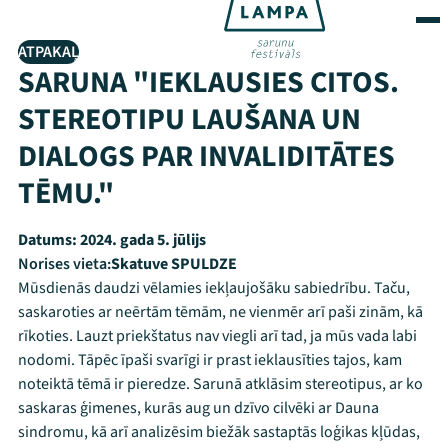
ATPAKAĻ
SARUNA "IEKLAUSIES CITOS.
STEREOTIPU LAUŠANA UN
DIALOGS PAR INVALIDITĀTES
TĒMU."
Datums:
2024. gada 5. jūlijs
Norises vieta:
Skatuve SPULDZE
Mūsdienās daudzi vēlamies iekļaujošāku sabiedrību. Taču,
saskaroties ar neērtām tēmām, ne vienmēr arī paši zinām, kā
rīkoties. Lauzt priekštatus nav viegli arī tad, ja mūs vada labi
nodomi. Tāpēc īpaši svarīgi ir prast ieklausīties tajos, kam
noteiktā tēmā ir pieredze. Sarunā atklāsim stereotipus, ar ko
saskaras ģimenes, kurās aug un dzīvo cilvēki ar Dauna
sindromu, kā arī analizēsim biežāk sastaptās loģikas kļūdas,