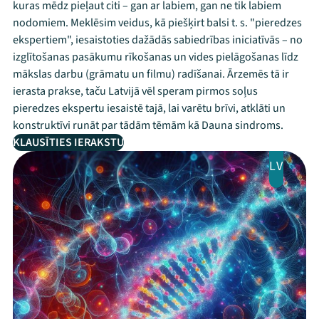
kuras mēdz pieļaut citi – gan ar labiem, gan ne tik labiem
nodomiem. Meklēsim veidus, kā piešķirt balsi t. s. "pieredzes
ekspertiem", iesaistoties dažādās sabiedrības iniciatīvās – no
izglītošanas pasākumu rīkošanas un vides pielāgošanas līdz
mākslas darbu (grāmatu un filmu) radīšanai. Ārzemēs tā ir
ierasta prakse, taču Latvijā vēl speram pirmos soļus
pieredzes ekspertu iesaistē tajā, lai varētu brīvi, atklāti un
konstruktīvi runāt par tādām tēmām kā Dauna sindroms.
KLAUSĪTIES IERAKSTU
LV