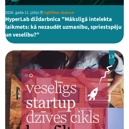
2026. gada 11. jūlijs
Izglītības skatuve
HyperLab diždarbnīca "Mākslīgā intelekta
laikmets: kā nezaudēt uzmanību, spriestspēju
un veselību?"
LV