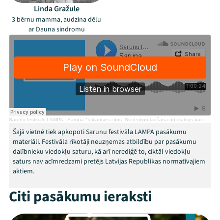
Linda Gražule
3 bērnu mamma, audzina dēlu
ar Dauna sindromu
Mana programma
Sarunu festivāls LAMPA
·
Saruna "Ieklausies citos. Stereotipu laušana un dialogs par invaliditātes tēmu."
Festivāls
Šajā vietnē tiek apkopoti Sarunu festivāla LAMPA pasākumu
materiāli. Festivāla rīkotāji neuzņemas atbildību par pasākumu
Programma
dalībnieku viedokļu saturu, kā arī nerediģē to, ciktāl viedokļu
saturs nav acīmredzami pretējs Latvijas Republikas normatīvajiem
Arhīvs
aktiem.
Citi pasākumu ieraksti
Viņi bija LAMPĀ 2026
Jaunumi