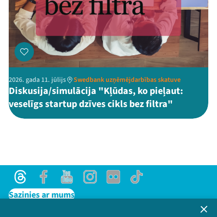
2026. gada 11. jūlijs
Swedbank uzņēmējdarbības skatuve
Diskusija/simulācija "Kļūdas, ko pieļaut:
veselīgs startup dzīves cikls bez filtra"
Threads
Facebook
Youtube
Instagram
Flick
TikTok
Sazinies ar mums
Privātuma politika