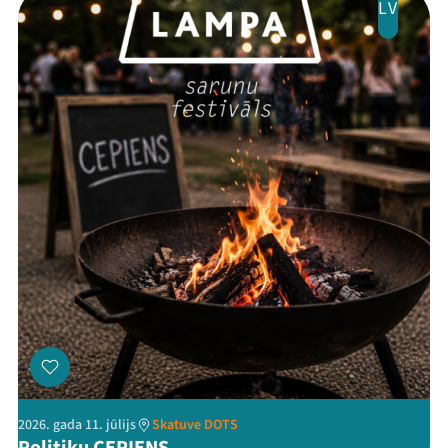
LV
Ziedo
Veikals
Kontakti
Threads
Facebook
Youtube
X
Instagram
Flick
TikTok
2026. gada 11. jūlijs
Skatuve DOTS