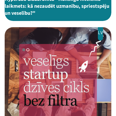
laikmets: kā nezaudēt uzmanību, spriestspēju
un veselību?"
LV