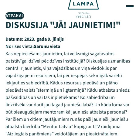
ATPAKAĻ
DISKUSIJA "JĀ! JAUNIETIM!"
Datums:
2023. gada 9. jūnijs
Norises vieta:
Sarunu vieta
Kas nepieciešams jaunietim, lai veiksmīgi sagatavotos
patstāvīgai dzīvei pēc dzīves institūcijā? Diskusijas uzmanības
centrā ir jaunietis, viņa vajadzības un viņa viedoklis par
vajadzīgajiem resursiem, lai pēc iespējas sekmīgāk varētu
iekļauties sabiedrībā. Kādus resursus piedāvā un plāno
piedāvāt valsts īstermiņā un ilgtermiņā? Kādu atbalstu sniedz
pašvaldības un vai tas ir pietiekams? Ko sabiedrība un
līdzcilvēki var darīt jau tagad jauniešu labā? Un kāda loma var
būt pieaugušajam mentoram kā jaunieša atbalsta personai?
Par šiem un citiem jautājumiem runās paši jaunieši, jauniešu
atbalsta biedrība “Mentor Latvia” kopīgi ar LTV raidījuma
“Aizliegtais paņēmiens” veidotājiem un pieaicinātajiem