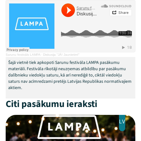
Programma
Arhīvs
Viņi bija LAMPĀ 2026
Sarunu festivāls LAMPA
·
Diskusija "JĀ! Jaunietim!"
Jaunumi
Šajā vietnē tiek apkopoti Sarunu festivāla LAMPA pasākumu
materiāli. Festivāla rīkotāji neuzņemas atbildību par pasākumu
Ziedo
dalībnieku viedokļu saturu, kā arī nerediģē to, ciktāl viedokļu
saturs nav acīmredzami pretējs Latvijas Republikas normatīvajiem
Veikals
aktiem.
Kontakti
Citi pasākumu ieraksti
LV