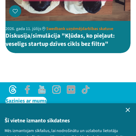
2026. gada 11. jūlijs
Swedbank uzņēmējdarbības skatuve
Diskusija/simulācija "Kļūdas, ko pieļaut:
veselīgs startup dzīves cikls bez filtra"
Threads
Facebook
Youtube
Instagram
Flick
TikTok
Sazinies ar mums
Privātuma politika
Lietošanas noteikumi un sīkdatņu politika
Šī vietne izmanto sīkdatnes
Bērnu aizsardzības politika
Mēs izmantojam sīkfailus, lai nodrošinātu un uzlabotu lietotāju
© 2026 Sarunu festivāls LAMPA Visas tiesības