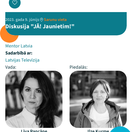
2023. gada 9. jūnijs
Sarunu vieta
Diskusija "JĀ! Jaunietim!"
Rīko:
Mentor Latvia
Sadarbībā ar:
Latvijas Televīzija
Vada:
Piedalās:
Līva Rancāne
Ilze Kurme