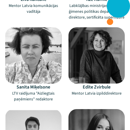
Mentor Latvia komunikācijas
Labklājības ministrijas Bērnu un
vadītāja
ģimenes politikas departamenta
direktore, sertificēta supervizore
Sanita Miķelsone
Edīte Zvirbule
LTV raidījuma "Aizliegtais
Mentor Latvia izpilddirektore
paņēmiens" redaktore