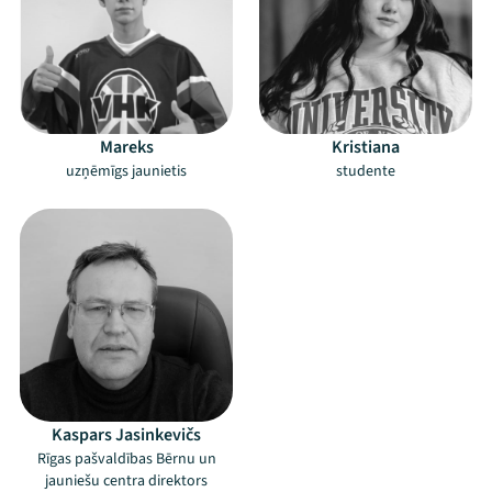
Mareks
Kristiana
uzņēmīgs jaunietis
studente
Mana programma
Kaspars Jasinkevičs
Rīgas pašvaldības Bērnu un
jauniešu centra direktors
Festivāls