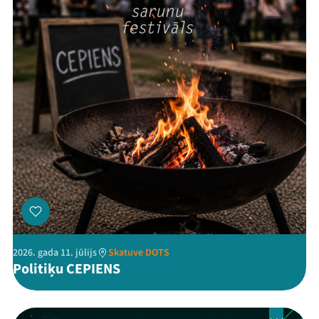
Threads
Facebook
Youtube
X
Instagram
Flick
TikTok
2026. gada 11. jūlijs
Skatuve DOTS
Politiķu CEPIENS