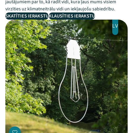
jautājumiem par to, kā radīt vidi, kura ļaus mums visiem
virzīties uz klimatneitrālu vidi un iekļaujošu sabiedrību.
SKATĪTIES IERAKSTU
KLAUSĪTIES IERAKSTU
LV