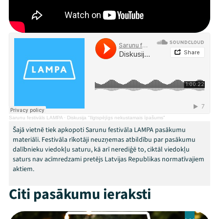
Festivāls
Programma
Arhīvs
Viņi bija LAMPĀ 2026
Jaunumi
Sarunu festivāls LAMPA
·
Diskusija "Ilgtspējīgs nekustamais īpašums"
Ziedo
Šajā vietnē tiek apkopoti Sarunu festivāla LAMPA pasākumu
materiāli. Festivāla rīkotāji neuzņemas atbildību par pasākumu
Veikals
dalībnieku viedokļu saturu, kā arī nerediģē to, ciktāl viedokļu
saturs nav acīmredzami pretējs Latvijas Republikas normatīvajiem
aktiem.
Kontakti
Citi pasākumu ieraksti