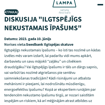
ATPAKAĻ
DISKUSIJA "ILGTSPĒJĪGS
NEKUSTAMAIS ĪPAŠUMS"
Datums:
2023. gada 10. jūnijs
Norises vieta:
Swedbank Ilgtspējas skatuve
Ilgtspējīgs nekustamais īpašums – ko īsti tas nozīmē un kādas
izvēles mēs varam izdarīt, lai padarītu vidi mums apkārt,
darbavietu un savu mājokli “zaļāku” un cilvēkiem
draudzīgāku? Vai ilgtspējīgs īpašums ir tāls un dārgs sapnis,
vai varbūt tas nozīmē atgriešanos pie sentēvu
saimniekošanas tradīcijām? Kādi risinājumi un atbalsta
mehānismi ir pieejami, lai nodrošinātu mūsdienīgu,
energoefektīvu īpašumu? Kopā ar ekspertiem runājām par
tendencēm nekustamo īpašumu tirgū, ar nozari saistītām
iespējām un riskiem, kā arī mēģinājām atrast atbildes uz