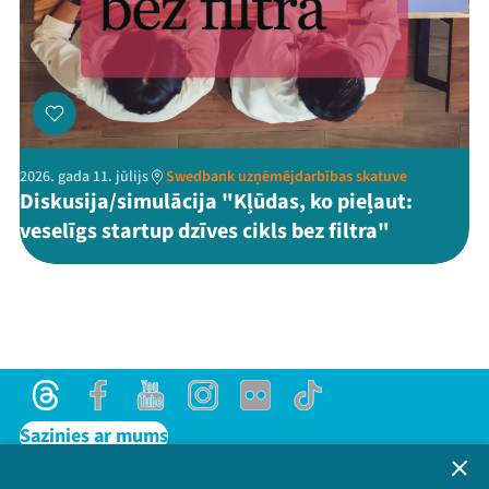
2026. gada 11. jūlijs
Swedbank uzņēmējdarbības skatuve
Diskusija/simulācija "Kļūdas, ko pieļaut:
veselīgs startup dzīves cikls bez filtra"
Threads
Facebook
Youtube
Instagram
Flick
TikTok
Sazinies ar mums
Privātuma politika