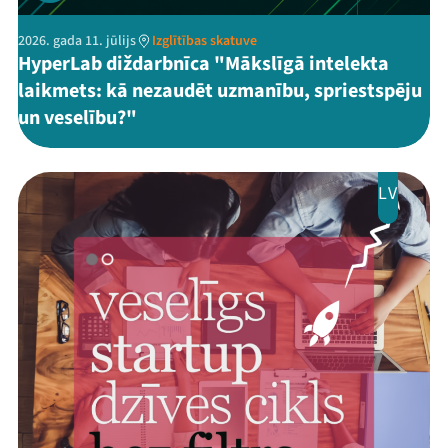
2026. gada 11. jūlijs
Izglītības skatuve
HyperLab diždarbnīca "Mākslīgā intelekta
laikmets: kā nezaudēt uzmanību, spriestspēju
un veselību?"
LV