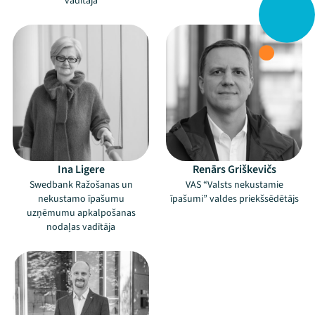
vadītāja
Ina Ligere
Renārs Griškevičs
Swedbank Ražošanas un
VAS “Valsts nekustamie
nekustamo īpašumu
īpašumi” valdes priekšsēdētājs
uzņēmumu apkalpošanas
nodaļas vadītāja