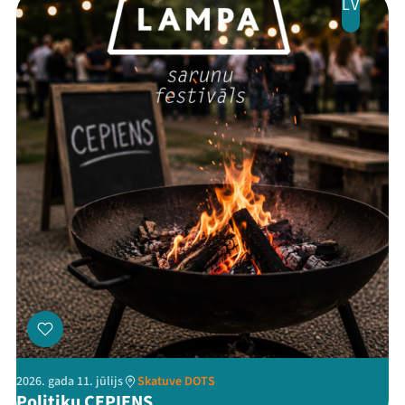
LV
Threads
Facebook
Youtube
X
Instagram
Flick
TikTok
2026. gada 11. jūlijs
Skatuve DOTS
Politiķu CEPIENS