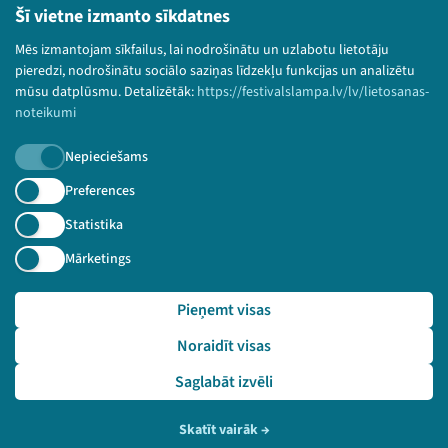
Lietošanas noteikumi un sīkdatņu politika
Šī vietne izmanto sīkdatnes
Bērnu aizsardzības politika
Mēs izmantojam sīkfailus, lai nodrošinātu un uzlabotu lietotāju
© 2026 Sarunu festivāls LAMPA Visas tiesības
pieredzi, nodrošinātu sociālo saziņas līdzekļu funkcijas un analizētu
paturētas.
mūsu datplūsmu. Detalizētāk:
https://festivalslampa.lv/lv/lietosanas-
noteikumi
Nepieciešams
Piesakies jaunumiem!
Preferences
Statistika
Nepalaid garām aktuālāko informāciju!
Mārketings
Pieņemt visas
Pieteikties
Noraidīt visas
🔗 https://festivalslampa.lv/lv/video-arhivs/2129
Saglabāt izvēli
Skatīt vairāk
→