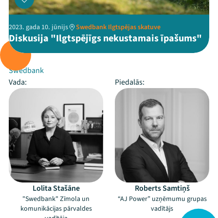
2023. gada 10. jūnijs
Swedbank Ilgtspējas skatuve
Diskusija "Ilgtspējīgs nekustamais īpašums"
Rīko:
Swedbank
Vada:
Piedalās:
Lolita Stašāne
Roberts Samtiņš
"Swedbank" Zīmola un
“AJ Power” uzņēmumu grupas
komunikācijas pārvaldes
vadītājs