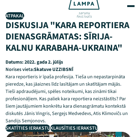
ATPAKAĻ
DISKUSIJA "KARA REPORTIERA
DIENASGRĀMATAS: SĪRIJA-
KALNU KARABAHA-UKRAINA"
Datums:
2022. gada 2. jūlijs
Norises vieta:
Skatuve UZZIBSNĪ
Kara reportieris ir īpaša profesija. Tieša un nepastarpināta
pieredze, kas jāaiznes līdz lasītājam un skatītājam mājās.
Tieši apdraudējumi, spēles noteikumi, kas zināmi tikai
profesionāļiem. Kas paliek kara reportiera neizstāstīts? Par
šiem jautājumiem konkrētu kara dienasgrāmatu kontekstā
diskutēs Jānis Vingris, Sergejs Medvedevs, Atis Klimovičs un
Sandijs Semjonovs.
SKATĪTIES IERAKSTU
KLAUSĪTIES IERAKSTU