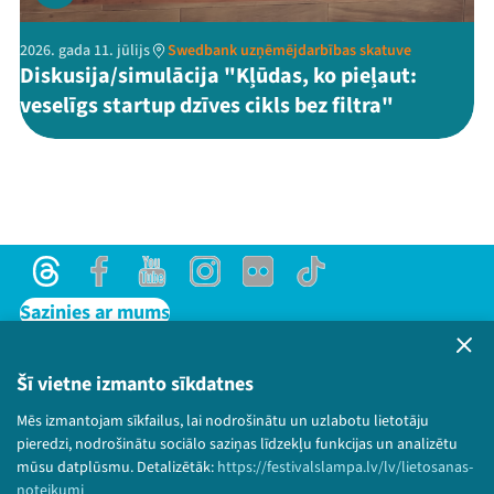
2026. gada 11. jūlijs
Swedbank uzņēmējdarbības skatuve
Diskusija/simulācija "Kļūdas, ko pieļaut:
veselīgs startup dzīves cikls bez filtra"
Threads
Facebook
Youtube
Instagram
Flick
TikTok
Sazinies ar mums
Privātuma politika
Lietošanas noteikumi un sīkdatņu politika
Šī vietne izmanto sīkdatnes
Bērnu aizsardzības politika
Mēs izmantojam sīkfailus, lai nodrošinātu un uzlabotu lietotāju
© 2026 Sarunu festivāls LAMPA Visas tiesības
pieredzi, nodrošinātu sociālo saziņas līdzekļu funkcijas un analizētu
paturētas.
mūsu datplūsmu. Detalizētāk:
https://festivalslampa.lv/lv/lietosanas-
noteikumi