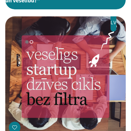
un veselību?"
LV