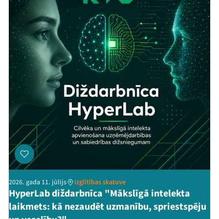
2026. gada 11. jūlijs
Izglītības skatuve
HyperLab diždarbnīca "Mākslīgā intelekta
laikmets: kā nezaudēt uzmanību, spriestspēju