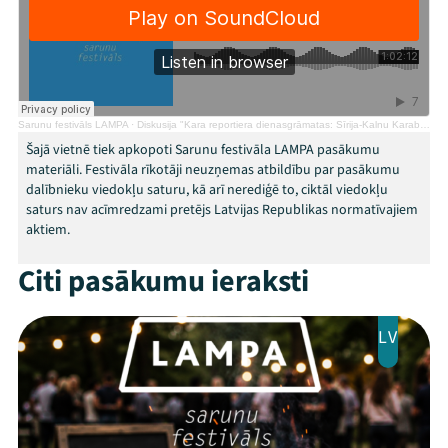
Programma
Arhīvs
Viņi bija LAMPĀ 2026
Sarunu festivāls LAMPA
·
Diskusija "Kara reportiera dienasgrāmatas: Sīrija-Kalnu Karabaha-Ukraina"
Šajā vietnē tiek apkopoti Sarunu festivāla LAMPA pasākumu
Jaunumi
materiāli. Festivāla rīkotāji neuzņemas atbildību par pasākumu
dalībnieku viedokļu saturu, kā arī nerediģē to, ciktāl viedokļu
Ziedo
saturs nav acīmredzami pretējs Latvijas Republikas normatīvajiem
aktiem.
Veikals
Citi pasākumu ieraksti
Kontakti
LV