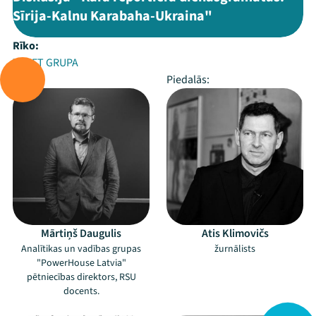
Sīrija-Kalnu Karabaha-Ukraina"
Rīko:
TVNET GRUPA
Vada:
Piedalās:
Mārtiņš Daugulis
Atis Klimovičs
Analītikas un vadības grupas
žurnālists
"PowerHouse Latvia"
pētniecības direktors, RSU
docents.