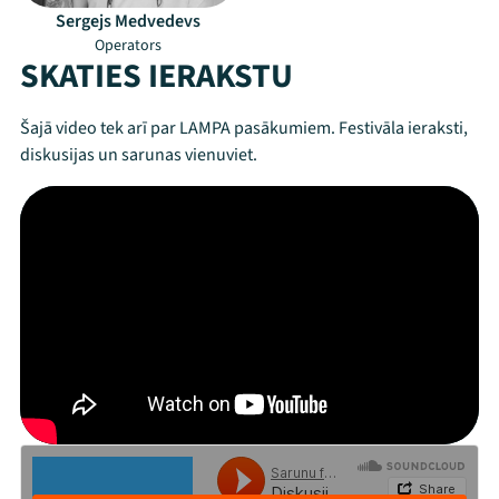
Sergejs Medvedevs
Operators
SKATIES IERAKSTU
Šajā video tek arī par LAMPA pasākumiem. Festivāla ieraksti,
diskusijas un sarunas vienuviet.
Mana programma
Festivāls