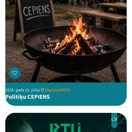
Threads
Facebook
Youtube
X
Instagram
Flick
TikTok
2026. gada 11. jūlijs
Skatuve DOTS
Politiķu CEPIENS
LV