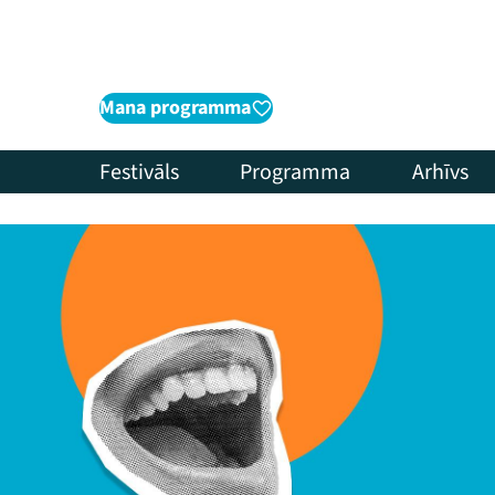
Mana programma
Festivāls
Programma
Arhīvs