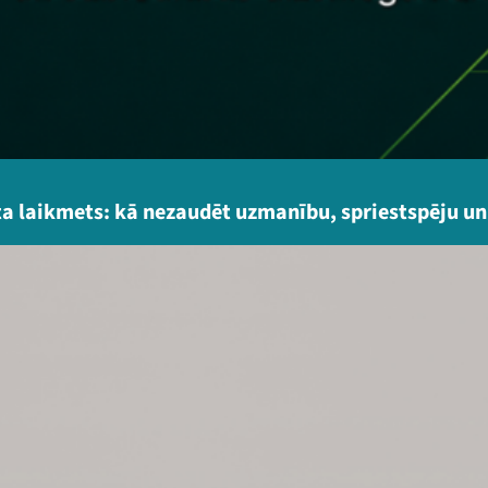
a laikmets: kā nezaudēt uzmanību, spriestspēju un