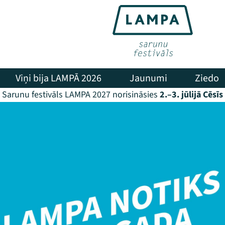
Viņi bija LAMPĀ 2026
Jaunumi
Ziedo
Sarunu festivāls LAMPA 2027 norisināsies
2.–3. jūlijā Cēsīs