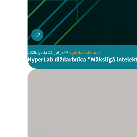
2026. gada 11. jūlijs
Izglītības skatuve
HyperLab diždarbnīca "Mākslīgā intelekt