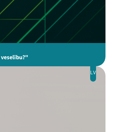
 veselību?"
LV