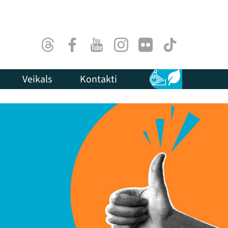
Threads
Facebook
Youtube
Instagram
Flick
TikTok
Veikals
Kontakti
Pieejamība
Ilgtspēja