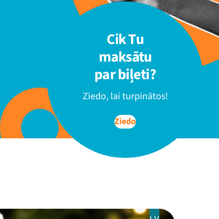
Cik Tu
maksātu
par biļeti?
Ziedo, lai turpinātos!
Ziedo