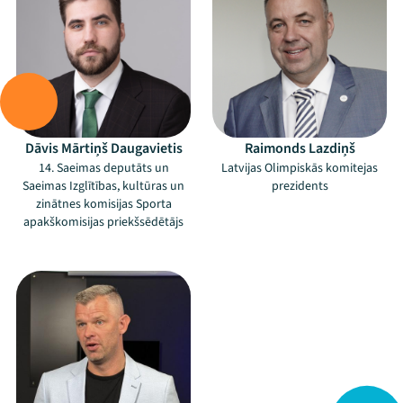
Dāvis Mārtiņš Daugavietis
Raimonds Lazdiņš
14. Saeimas deputāts un
Latvijas Olimpiskās komitejas
Saeimas Izglītības, kultūras un
prezidents
Mana programma
zinātnes komisijas Sporta
apakškomisijas priekšsēdētājs
Festivāls
–
Programma
Arhīvs
Viņi bija LAMPĀ 2026