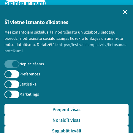
Sazinies ar mums
Privātuma politika
Lietošanas noteikumi un sīkdatņu politika
Šī vietne izmanto sīkdatnes
Bērnu aizsardzības politika
Mēs izmantojam sīkfailus, lai nodrošinātu un uzlabotu lietotāju
© 2026 Sarunu festivāls LAMPA Visas tiesības
pieredzi, nodrošinātu sociālo saziņas līdzekļu funkcijas un analizētu
paturētas.
mūsu datplūsmu. Detalizētāk:
https://festivalslampa.lv/lv/lietosanas-
noteikumi
Nepieciešams
Piesakies jaunumiem!
Preferences
Statistika
Nepalaid garām aktuālāko informāciju!
Mārketings
Pieņemt visas
Pieteikties
Noraidīt visas
🔗 https://festivalslampa.lv/lv/pasakums/3576
Saglabāt izvēli