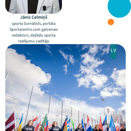
Jaunumi
Jānis Celmiņš
Ziedo
sporta žurnālists, portāla
Sportacentrs.com galvenais
Veikals
redaktors, dažādu sporta
raidījumu vadītājs
Kontakti
LV
Threads
Facebook
Youtube
X
Instagram
Flick
TikTok