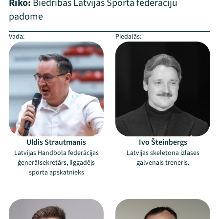
Rīko:
Biedrības Latvijas Sporta federāciju
padome
Vada:
Piedalās:
Uldis Strautmanis
Ivo Šteinbergs
Latvijas Handbola federācijas
Latvijas skeletona izlases
ģenerālsekretārs, ilggadējs
galvenais treneris.
sporta apskatnieks
–
–