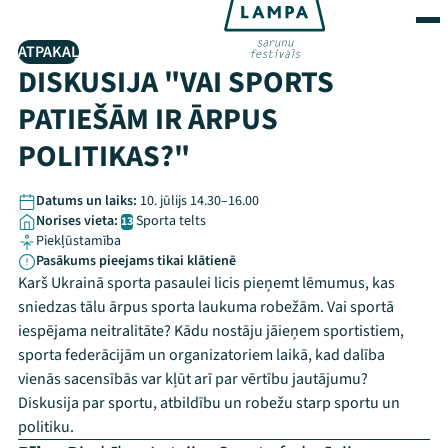
ATPAKAĻ
DISKUSIJA "VAI SPORTS
PATIEŠĀM IR ĀRPUS
POLITIKAS?"
Datums un laiks:
10. jūlijs 14.30–16.00
Norises vieta:
Sporta telts
13
Piekļūstamība
Pasākums pieejams tikai klātienē
Karš Ukrainā sporta pasaulei licis pieņemt lēmumus, kas
sniedzas tālu ārpus sporta laukuma robežām. Vai sportā
iespējama neitralitāte? Kādu nostāju jāieņem sportistiem,
sporta federācijām un organizatoriem laikā, kad dalība
vienās sacensībās var kļūt arī par vērtību jautājumu?
Diskusija par sportu, atbildību un robežu starp sportu un
politiku.