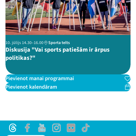
10. jūlijs 14.30–16.00
Sporta telts
Diskusija "Vai sports patiešām ir ārpus
politikas?"
Pievienot manai programmai
Pievienot kalendāram
Threads
Facebook
Youtube
Instagram
Flick
TikTok