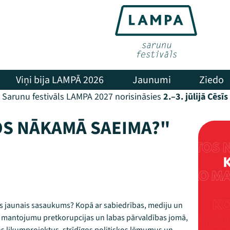
Viņi bija LAMPĀ 2026
Jaunumi
Ziedo
Sarunu festivāls LAMPA 2027 norisināsies
2.–3. jūlijā Cēsīs
OS NĀKAMĀ SAEIMA?"
 jaunais sasaukums? Kopā ar sabiedrības, mediju un
o mantojumu pretkorupcijas un labas pārvaldības jomā,