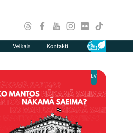
Threads
Facebook
Youtube
Instagram
Flick
TikTok
Veikals
Kontakti
Pieejamība
Ilgtspēja
LV