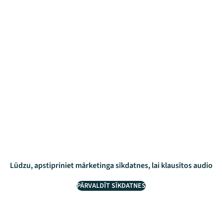
Lūdzu, apstipriniet mārketinga sīkdatnes, lai klausītos audio
PĀRVALDĪT SĪKDATNES