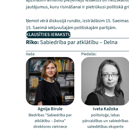
apzināsim lēmumu pieņēmēju iesāktos un neizskatīto
jautājumus, kuru risināšanai ir pietrūkusi politiskā gr
Ņemot vērā diskusijā runāto, izstrādāsim 15. Saeimas
15. Saeimā iekļuvušajām politiskajām partijām.
KLAUSĪTIES IERAKSTU
Rīko:
Sabiedrība par atklātību – Delna
Vada:
Piedalās:
Agnija Birule
Iveta Kažoka
Biedrības "Sabiedrība par
politoloģe, labas
atklātību – Delna"
pārvaldības un sabiedrības
direktores vietniece
saliedētības eksperte