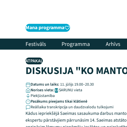
Mana programma
Festivāls
Programma
Arhīvs
ATPAKAĻ
DISKUSIJA "KO MANT
Datums un laiks:
11. jūlijs 19.00–20.30
Norises vieta:
SARUNU vieta
12
Piekļūstamība
Pasākums pieejams tikai klātienē
Reāllaika transkripcija un daudzvalodu tulkojumi
Kādus iepriekšējā Saeimas sasaukuma darbus mantos
ekspertu pārstāvjiem pārrunāsim 14. Saeimas atstāt