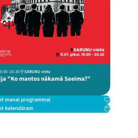
 19.00–20.30
SARUNU vieta
ija "Ko mantos nākamā Saeima?"
ot manai programmai
ot kalendāram