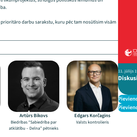
s likumprojektus, strīdīgos politiskos lēmumus un
iba.
 prioritāro darbu sarakstu, kuru pēc tam nosūtīsim visām
–
–
11. jūlijs
Diskus
Pievien
Pievien
Artūrs Bikovs
Edgars Korčagins
Biedrības “Sabiedrība par
Valsts kontrolieris
atklātību – Delna” pētnieks