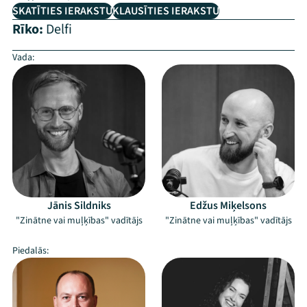
SKATĪTIES IERAKSTU
KLAUSĪTIES IERAKSTU
Rīko:
Delfi
Vada:
–
Jānis Sildniks
Edžus Miķelsons
"Zinātne vai muļķības" vadītājs
"Zinātne vai muļķības" vadītājs
Piedalās:
–