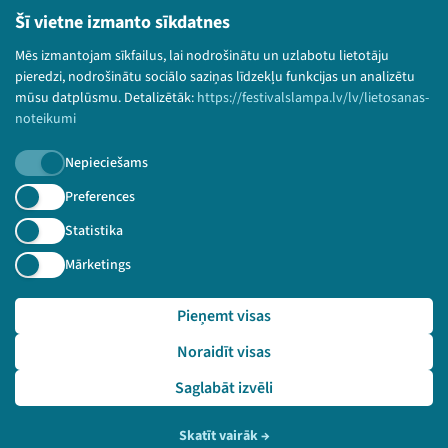
Lietošanas noteikumi un sīkdatņu politika
Šī vietne izmanto sīkdatnes
Bērnu aizsardzības politika
Mēs izmantojam sīkfailus, lai nodrošinātu un uzlabotu lietotāju
© 2026 Sarunu festivāls LAMPA Visas tiesības
pieredzi, nodrošinātu sociālo saziņas līdzekļu funkcijas un analizētu
paturētas.
mūsu datplūsmu. Detalizētāk:
https://festivalslampa.lv/lv/lietosanas-
noteikumi
Nepieciešams
Piesakies jaunumiem!
Preferences
Statistika
Nepalaid garām aktuālāko informāciju!
Mārketings
Pieņemt visas
Pieteikties
Noraidīt visas
🔗 https://festivalslampa.lv/lv/pasakums/3305
Saglabāt izvēli
Skatīt vairāk
→