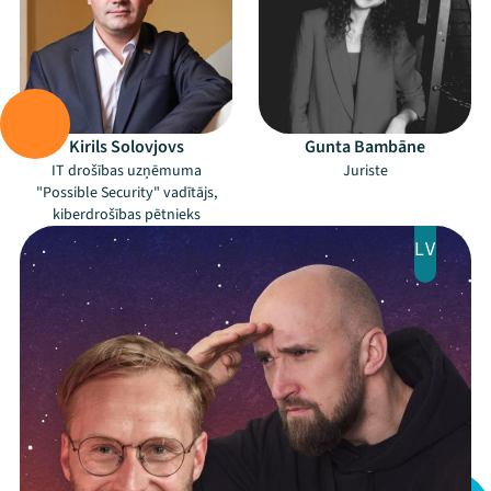
Kirils Solovjovs
Gunta Bambāne
IT drošības uzņēmuma
Juriste
"Possible Security" vadītājs,
Mana programma
kiberdrošības pētnieks
LV
Festivāls
Programma
Arhīvs
Viņi bija LAMPĀ 2026
Jaunumi