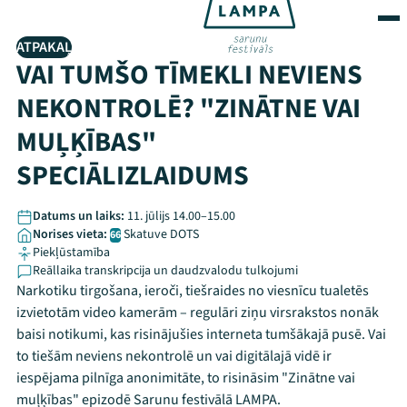
ATPAKAĻ
VAI TUMŠO TĪMEKLI NEVIENS
NEKONTROLĒ? "ZINĀTNE VAI
MUĻĶĪBAS"
SPECIĀLIZLAIDUMS
Datums un laiks:
11. jūlijs 14.00–15.00
Norises vieta:
Skatuve DOTS
66
Piekļūstamība
Reāllaika transkripcija un daudzvalodu tulkojumi
Narkotiku tirgošana, ieroči, tiešraides no viesnīcu tualetēs
izvietotām video kamerām – regulāri ziņu virsrakstos nonāk
baisi notikumi, kas risinājušies interneta tumšākajā pusē. Vai
to tiešām neviens nekontrolē un vai digitālajā vidē ir
iespējama pilnīga anonimitāte, to risināsim "Zinātne vai
muļķības" epizodē Sarunu festivālā LAMPA.