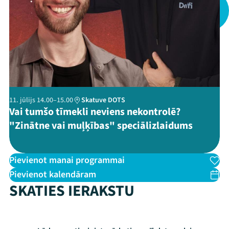
Ziedo
Veikals
Kontakti
11. jūlijs 14.00–15.00
Skatuve DOTS
Vai tumšo tīmekli neviens nekontrolē?
"Zinātne vai muļķības" speciālizlaidums
Pievienot manai programmai
Pievienot kalendāram
Threads
Facebook
Youtube
X
Instagram
Flick
TikTok
SKATIES IERAKSTU