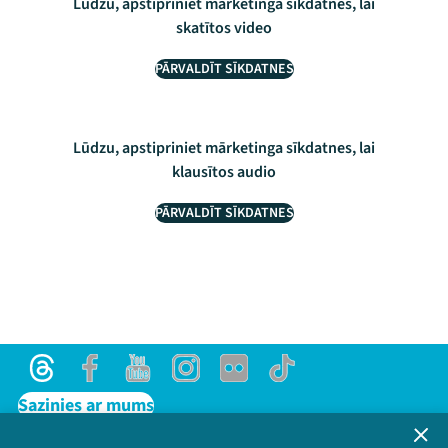
Lūdzu, apstipriniet mārketinga sīkdatnes, lai
skatītos video
PĀRVALDĪT SĪKDATNES
Lūdzu, apstipriniet mārketinga sīkdatnes, lai
klausītos audio
PĀRVALDĪT SĪKDATNES
Threads
Facebook
Youtube
Instagram
Flick
TikTok
Sazinies ar mums
Privātuma politika