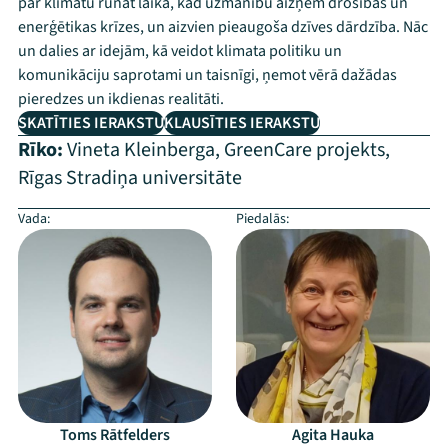
par klimatu runāt laikā, kad uzmanību aizņem drošības un
enerģētikas krīzes, un aizvien pieaugoša dzīves dārdzība. Nāc
un dalies ar idejām, kā veidot klimata politiku un
komunikāciju saprotami un taisnīgi, ņemot vērā dažādas
pieredzes un ikdienas realitāti.
SKATĪTIES IERAKSTU
KLAUSĪTIES IERAKSTU
Rīko:
Vineta Kleinberga
,
GreenCare projekts
,
Rīgas Stradiņa universitāte
Vada:
Piedalās:
Toms Rātfelders
Agita Hauka