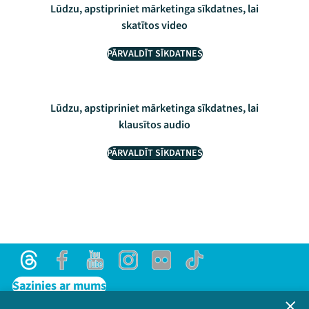
Lūdzu, apstipriniet mārketinga sīkdatnes, lai
skatītos video
PĀRVALDĪT SĪKDATNES
Lūdzu, apstipriniet mārketinga sīkdatnes, lai
klausītos audio
PĀRVALDĪT SĪKDATNES
Threads
Facebook
Youtube
Instagram
Flick
TikTok
Sazinies ar mums
Privātuma politika