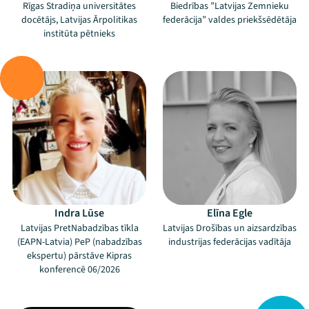
Rīgas Stradiņa universitātes
Biedrības ”Latvijas Zemnieku
docētājs, Latvijas Ārpolitikas
federācija” valdes priekšsēdētāja
institūta pētnieks
–
–
Indra Lūse
Elīna Egle
Latvijas PretNabadzības tīkla
Latvijas Drošības un aizsardzības
(EAPN-Latvia) PeP (nabadzības
industrijas federācijas vadītāja
ekspertu) pārstāve Kipras
konferencē 06/2026
Mana programma
–