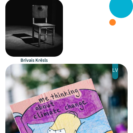
Festivāls
Programma
Arhīvs
Viņi bija LAMPĀ 2026
Brīvais Krēsls
Jaunumi
LV
Ziedo
Veikals
Kontakti