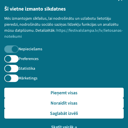
Lietošanas noteikumi un sīkdatņu politika
Šī vietne izmanto sīkdatnes
Bērnu aizsardzības politika
Mēs izmantojam sīkfailus, lai nodrošinātu un uzlabotu lietotāju
© 2026 Sarunu festivāls LAMPA Visas tiesības
pieredzi, nodrošinātu sociālo saziņas līdzekļu funkcijas un analizētu
paturētas.
mūsu datplūsmu. Detalizētāk:
https://festivalslampa.lv/lv/lietosanas-
noteikumi
Nepieciešams
Piesakies jaunumiem!
Preferences
Statistika
Nepalaid garām aktuālāko informāciju!
Mārketings
Pieņemt visas
Pieteikties
Noraidīt visas
🔗 https://festivalslampa.lv/lv/pasakums/3298
Saglabāt izvēli
Skatīt vairāk
→