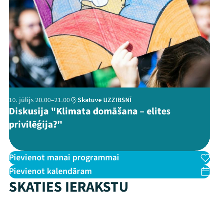
Threads
Facebook
Youtube
X
Instagram
Flick
TikTok
10. jūlijs 20.00–21.00
Skatuve UZZIBSNĪ
Diskusija "Klimata domāšana – elites
privilēģija?"
Pievienot manai programmai
Pievienot kalendāram
SKATIES IERAKSTU