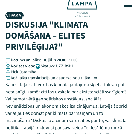
ATPAKAĻ
DISKUSIJA "KLIMATA
DOMĀŠANA – ELITES
PRIVILĒĢIJA?"
Datums un laiks:
10. jūlijs 20.00–21.00
Norises vieta:
Skatuve UZZIBSNĪ
39
Piekļūstamība
Reāllaika transkripcija un daudzvalodu tulkojumi
Kāpēc daļai sabiedrības klimata jautājumi šķiet attāli vai pat
netaisnīgi, kamēr citi tos uzskata par eksistenciāli svarīgiem?
Vai ņemot vērā ģeopolitiskos apstākļus, sociālās
nevienlīdzības un ekonomiskos izaicinājumus, Latvija šobrīd
var atļauties domāt par klimata pārmaiņām un to
mazināšanu? Diskusijā aicinām sarunāties par to, vai klimata
politika Latvijā ir kļuvusi par sava veida “elites” tēmu un kā