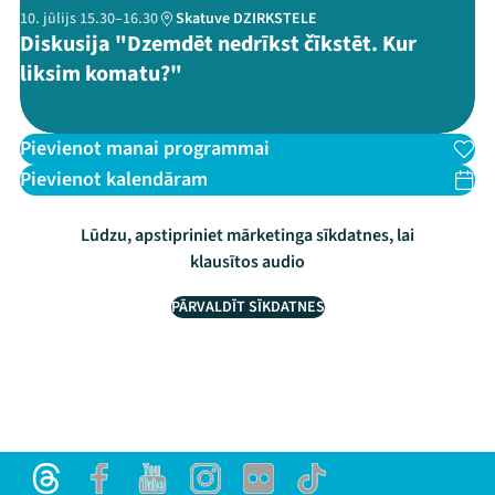
10. jūlijs 15.30–16.30
Skatuve DZIRKSTELE
Diskusija "Dzemdēt nedrīkst čīkstēt. Kur
liksim komatu?"
Pievienot manai programmai
Pievienot kalendāram
Lūdzu, apstipriniet mārketinga sīkdatnes, lai
klausītos audio
PĀRVALDĪT SĪKDATNES
Threads
Facebook
Youtube
Instagram
Flick
TikTok