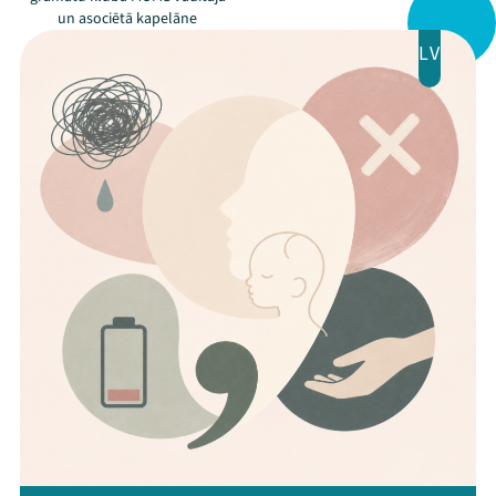
un asociētā kapelāne
Jaunumi
LV
Ziedo
Veikals
Kontakti
Threads
Facebook
Youtube
X
Instagram
Flick
TikTok