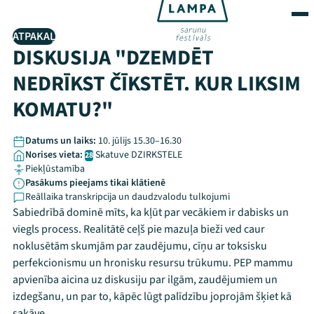
ATPAKAĻ
DISKUSIJA "DZEMDĒT
NEDRĪKST ČĪKSTĒT. KUR LIKSIM
KOMATU?"
Datums un laiks:
10. jūlijs 15.30–16.30
Norises vieta:
Skatuve DZIRKSTELE
28
Piekļūstamība
Pasākums pieejams tikai klātienē
Reāllaika transkripcija un daudzvalodu tulkojumi
Sabiedrībā dominē mīts, ka kļūt par vecākiem ir dabisks un
viegls process. Realitātē ceļš pie mazuļa bieži ved caur
noklusētām skumjām par zaudējumu, cīņu ar toksisku
perfekcionismu un hronisku resursu trūkumu. PEP mammu
apvienība aicina uz diskusiju par ilgām, zaudējumiem un
izdegšanu, un par to, kāpēc lūgt palīdzību joprojām šķiet kā
sakāve.