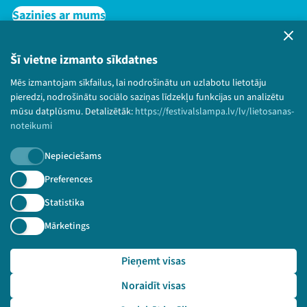
Sazinies ar mums
Privātuma politika
Lietošanas noteikumi un sīkdatņu politika
Šī vietne izmanto sīkdatnes
Bērnu aizsardzības politika
Mēs izmantojam sīkfailus, lai nodrošinātu un uzlabotu lietotāju
© 2026 Sarunu festivāls LAMPA Visas tiesības
pieredzi, nodrošinātu sociālo saziņas līdzekļu funkcijas un analizētu
paturētas.
mūsu datplūsmu. Detalizētāk:
https://festivalslampa.lv/lv/lietosanas-
noteikumi
Nepieciešams
Piesakies jaunumiem!
Preferences
Statistika
Nepalaid garām aktuālāko informāciju!
Mārketings
Pieņemt visas
Pieteikties
Noraidīt visas
🔗 https://festivalslampa.lv/lv/pasakums/3291