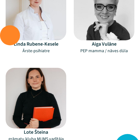
Linda Rubene-Kesele
Aiga Vulāne
Ārste-psihiatre
PEP mamma / nāves dūla
–
Mana programma
Festivāls
Programma
Arhīvs
Lote Šteina
Viņi bija LAMPĀ 2026
grāmatu kluba MUMS vadītāja