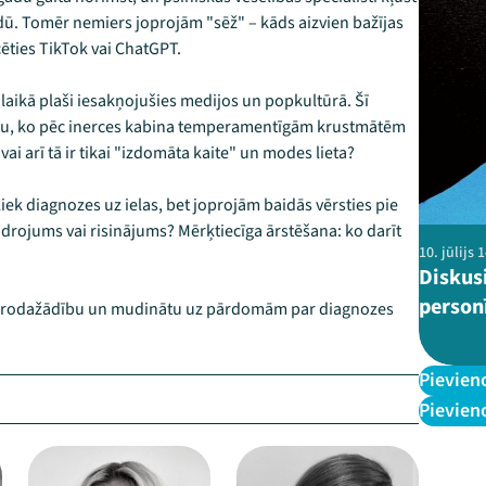
ū. Tomēr nemiers joprojām "sēž" – kāds aizvien bažījas
cēties TikTok vai ChatGPT.
aikā plaši iesakņojušies medijos un popkultūrā. Šī
vārdu, ko pēc inerces kabina temperamentīgām krustmātēm
 vai arī tā ir tikai "izdomāta kaite" un modes lieta?
liek diagnozes uz ielas, bet joprojām baidās vērsties pie
idrojums vai risinājums? Mērķtiecīga ārstēšana: ko darīt
10. jūlijs
Diskus
person
r neirodažādību un mudinātu uz pārdomām par diagnozes
Pievien
Pievien
–
–