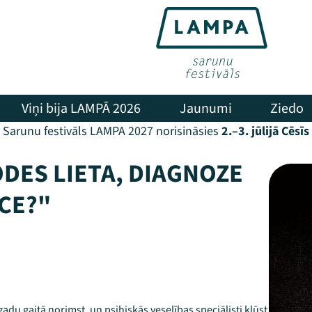
Viņi bija LAMPĀ 2026
Jaunumi
Ziedo
Sarunu festivāls LAMPA 2027 norisināsies
2.–3. jūlijā Cēsīs
ODES LIETA, DIAGNOZE
CE?"
du gaitā norimst, un psihiskās veselības speciālisti kļūst