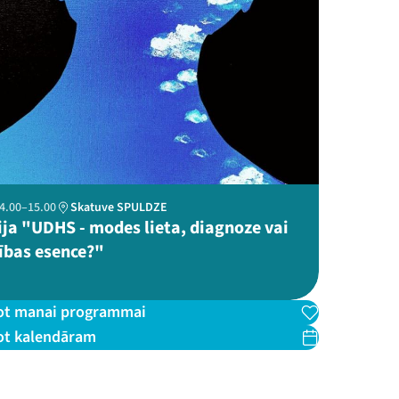
 14.00–15.00
Skatuve SPULDZE
ija "UDHS - modes lieta, diagnoze vai
ības esence?"
ot manai programmai
ot kalendāram