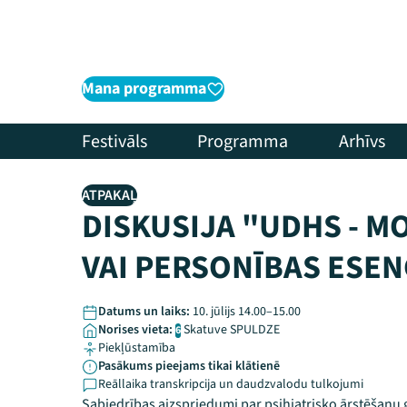
Mana programma
Festivāls
Programma
Arhīvs
ATPAKAĻ
DISKUSIJA "UDHS - M
VAI PERSONĪBAS ESEN
Datums un laiks:
10. jūlijs 14.00–15.00
Norises vieta:
Skatuve SPULDZE
6
Piekļūstamība
Pasākums pieejams tikai klātienē
Reāllaika transkripcija un daudzvalodu tulkojumi
Sabiedrības aizspriedumi par psihiatrisko ārstēšanu ga