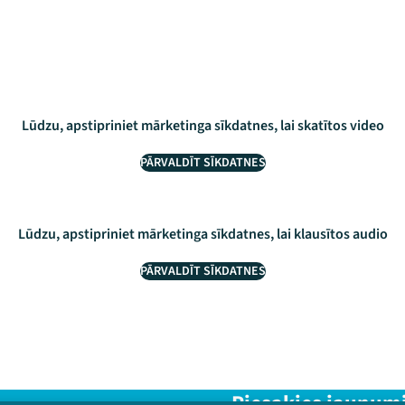
Lūdzu, apstipriniet mārketinga sīkdatnes, lai skatītos video
PĀRVALDĪT SĪKDATNES
Lūdzu, apstipriniet mārketinga sīkdatnes, lai klausītos audio
PĀRVALDĪT SĪKDATNES
Piesakies jaunum