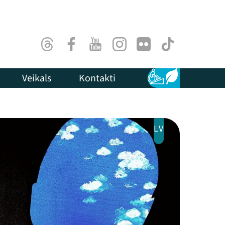
Threads
Facebook
Youtube
Instagram
Flick
TikTok
Veikals
Kontakti
Pieejamība
Ilgtspēja
LV