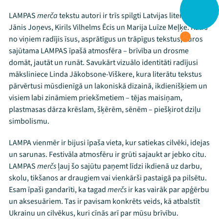
Viņi bija LAMPĀ 2026
LAMPAS
merča
tekstu autori ir trīs spilgti Latvijas literāti:
Jānis Joņevs, Kirils Vilhelms Ēcis un Marija Luīze Meļķe. Katrs
Jaunumi
no viņiem radījis īsus, asprātīgus un trāpīgus tekstus, kuros
sajūtama LAMPAS īpašā atmosfēra – brīvība un drosme
Ziedo
domāt, jautāt un runāt. Savukārt vizuālo identitāti radījusi
māksliniece Linda Jākobsone-Viškere, kura literātu tekstus
Veikals
pārvērtusi mūsdienīgā un lakoniskā dizainā, ikdienišķiem un
visiem labi zināmiem priekšmetiem – tējas maisiņam,
Kontakti
plastmasas dārza krēslam, šķērēm, sēnēm – piešķirot dziļu
simbolismu.
LAMPA vienmēr ir bijusi īpaša vieta, kur satiekas cilvēki, idejas
un sarunas. Festivāla atmosfēru ir grūti sajaukt ar jebko citu.
LAMPAS
merčs
ļauj šo sajūtu paņemt līdzi ikdienā uz darbu,
skolu, tikšanos ar draugiem vai vienkārši pastaigā pa pilsētu.
Esam īpaši gandarīti, ka tagad
merčs
ir kas vairāk par apģērbu
un aksesuāriem. Tas ir pavisam konkrēts veids, kā atbalstīt
Ukrainu un cilvēkus, kuri cīnās arī par mūsu brīvību.
Threads
Facebook
Youtube
X
Instagram
Flick
TikTok