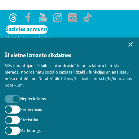
Threads
Facebook
Youtube
Instagram
Flick
TikTok
Sazinies ar mums
Privātuma politika
Lietošanas noteikumi un sīkdatņu politika
Bērnu aizsardzības politika
Šī vietne izmanto sīkdatnes
© 2026 Sarunu festivāls LAMPA Visas tiesības
Mēs izmantojam sīkfailus, lai nodrošinātu un uzlabotu lietotāju
paturētas.
pieredzi, nodrošinātu sociālo saziņas līdzekļu funkcijas un analizētu
mūsu datplūsmu. Detalizētāk:
https://festivalslampa.lv/lv/lietosanas-
noteikumi
Nepieciešams
Piesakies jaunumiem!
Preferences
Nepalaid garām aktuālāko informāciju!
Statistika
Mārketings