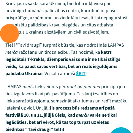
Krievijas uzsāktā kara Ukrainā, biedrība ir kļuvusi par
nozīmīgu humānās palīdzības centru, koordinējot plašu
brīvprātīgo, uzņēmumu un ziedotāju iesaisti, lai nepagurstoši
organizētu palīdzības kravu piegādes un citus atbalsta
projektus Ukrainas aizstāvjiem un civiliedzīvotājiem.
Tieši “Tavi draugi” turpmāk būs tie, kas nodrošinās LAMPAS
merča
ražošanu un tirdzniecību. Tas nozīmē, ka
katrs
iegādātais T-krekls, džemperis vai soma ir ne tikai stilīgs
veids, kā paust savas vērtības, bet arī reāls ieguldījums
palīdzībā Ukrainai
. Veikalu atradīši
ŠEIT
!
Mana programma
LAMPAS
merčs
tiek veidots pēc
print-on-demand
principa jeb
tiek izgatavots tikai pēc pasūtījuma. Tas ļauj izvairīties no
Festivāls
lieka saražotā apjoma, samazināt atkritumus un radīt mazāku
ietekmi uz vidi. Un, jā,
šis process būs redzams arī pašā
Programma
festivālā 10. un 11.jūlijā Cēsīs, kad
merču
varēs ne tikai
iegādāties, bet arī vērot, kā tas top turpat uz vietas
Arhīvs
biedrības “Tavi draugi” teltī!