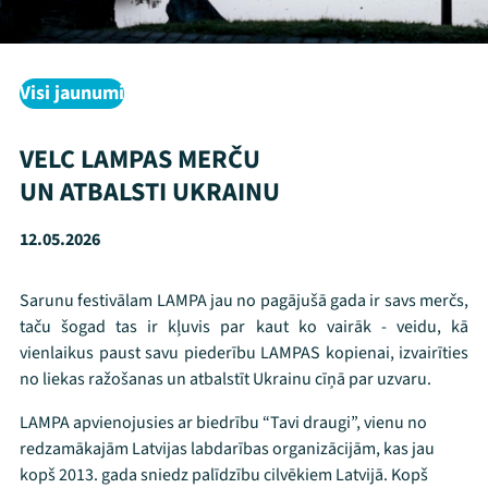
Visi jaunumi
VELC LAMPAS MERČU
UN ATBALSTI UKRAINU
12.05.2026
Sarunu festivālam LAMPA jau no pagājušā gada ir savs merčs,
taču šogad tas ir kļuvis par kaut ko vairāk - veidu, kā
vienlaikus paust savu piederību LAMPAS kopienai, izvairīties
no liekas ražošanas un atbalstīt Ukrainu cīņā par uzvaru.
LAMPA apvienojusies ar biedrību “Tavi draugi”, vienu no
redzamākajām Latvijas labdarības organizācijām, kas jau
kopš 2013. gada sniedz palīdzību cilvēkiem Latvijā. Kopš