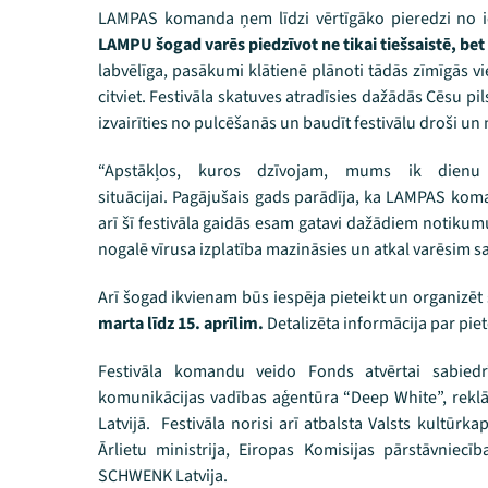
LAMPAS komanda ņem līdzi vērtīgāko pieredzi no iep
LAMPU šogad varēs piedzīvot ne tikai tiešsaistē, bet 
labvēlīga, pasākumi klātienē plānoti tādās zīmīgās v
citviet. Festivāla skatuves atradīsies dažādās Cēsu p
izvairīties no pulcēšanās un baudīt festivālu droši un 
“Apstākļos, kuros dzīvojam, mums ik dienu
situācijai. Pagājušais gads parādīja, ka LAMPAS koma
arī šī festivāla gaidās esam gatavi dažādiem notikum
nogalē vīrusa izplatība mazināsies un atkal varēsim sar
Arī šogad ikvienam būs iespēja pieteikt un organiz
marta līdz 15. aprīlim.
Detalizēta informācija par pie
Festivāla komandu veido Fonds atvērtai sabied
komunikācijas vadības aģentūra “Deep White”, reklā
Latvijā. Festivāla norisi arī atbalsta Valsts kultūrka
Ārlietu ministrija, Eiropas Komisijas pārstāvniecīb
SCHWENK Latvija.