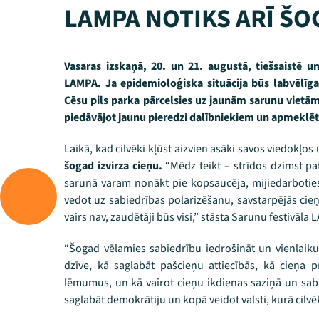
LAMPA NOTIKS ARĪ ŠO
Vasaras izskaņā, 20. un 21. augustā, tiešsaistē un
LAMPA. Ja epidemioloģiska situācija būs labvēlīga
Cēsu pils parka pārcelsies uz jaunām sarunu vietām 
piedāvājot jaunu pieredzi dalībniekiem un apmeklēt
Laikā, kad cilvēki kļūst aizvien asāki savos viedokļo
šogad izvirza cieņu.
“Mēdz teikt – strīdos dzimst pat
sarunā varam nonākt pie kopsaucēja, mijiedarboties 
vedot uz sabiedrības polarizēšanu, savstarpējās cie
vairs nav, zaudētāji būs visi,” stāsta Sarunu festivāla
“Šogad vēlamies sabiedrību iedrošināt un vienlaikus
dzīve, kā saglabāt pašcieņu attiecībās, kā cieņa
lēmumus, un kā vairot cieņu ikdienas saziņā un sa
saglabāt demokrātiju un kopā veidot valsti, kurā cilvēka