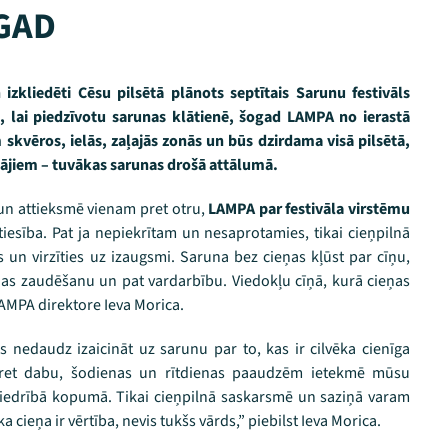
GAD
 izkliedēti Cēsu pilsētā plānots septītais Sarunu festivāls
, lai piedzīvotu sarunas klātienē,
šogad LAMPA no ierastā
skvēros, ielās, zaļajās zonās un būs dzirdama visā pilsētā,
ājiem – tuvākas sarunas drošā attālumā.
s un attieksmē vienam pret otru,
LAMPA par festivāla virstēmu
iesība. Pat ja nepiekrītam un nesaprotamies, tikai cieņpilnā
un virzīties uz izaugsmi. Saruna bez cieņas kļūst par cīņu,
ņas zaudēšanu un pat vardarbību. Viedokļu cīņā, kurā cieņas
 LAMPA direktore Ieva Morica.
 nedaudz izaicināt uz sarunu par to, kas ir cilvēka cienīga
 pret dabu, šodienas un rītdienas paaudzēm ietekmē mūsu
biedrībā kopumā. Tikai cieņpilnā saskarsmē un saziņā varam
 cieņa ir vērtība, nevis tukšs vārds,” piebilst Ieva Morica.