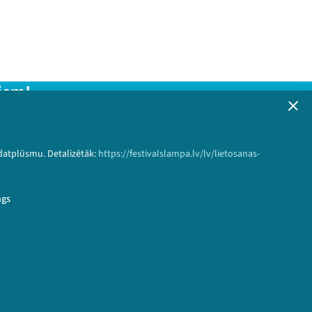
iem!
formāciju!
 datplūsmu. Detalizētāk:
https://festivalslampa.lv/lv/lietosanas-
Pieteikties
ngs
ks-ari-sogad