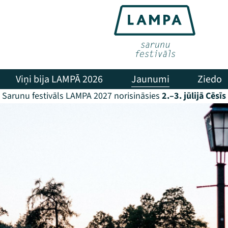
Viņi bija LAMPĀ 2026
Jaunumi
Ziedo
Sarunu festivāls LAMPA 2027 norisināsies
2.–3. jūlijā Cēsīs