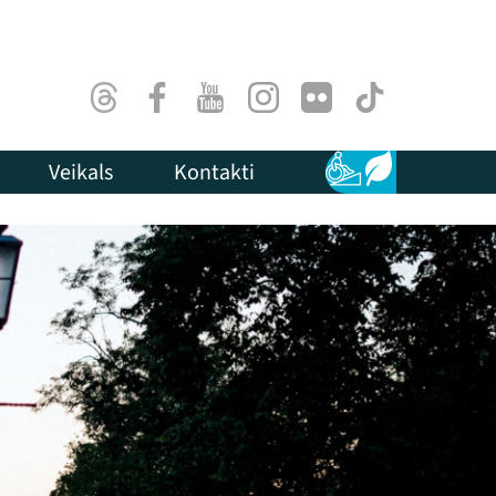
Threads
Facebook
Youtube
Instagram
Flick
TikTok
Veikals
Kontakti
Pieejamība
Ilgtspēja