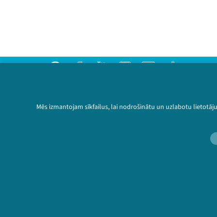
Threads
Facebook
Youtube
Instagram
Flick
TikTok
Sazinies ar mums
Privātuma politika
Mēs izmantojam sīkfailus, lai nodrošinātu un uzlabotu lietotāj
Lietošanas noteikumi un sīkdatņu politika
Bērnu aizsardzības politika
© 2026 Sarunu festivāls LAMPA Visas tiesības 
🔗 https://