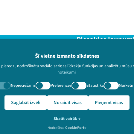
Piesakies jaunum
Nepalaid garām aktuālāko in
Šī vietne izmanto sīkdatnes
u pieredzi, nodrošinātu sociālo saziņas līdzekļu funkcijas un analizētu mūsu
noteikumi
Nepieciešams
Preferences
Statistika
Mārketi
paturētas.
festivalslampa.lv/lv/jaunumi/sarunu-festivals-lampa-noti
Saglabāt izvēli
Noraidīt visas
Pieņemt visas
Skatīt vairāk
→
CookieForte
Nodrošina