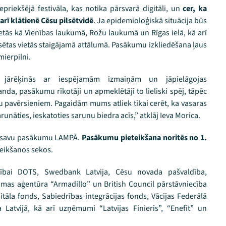
riekšējā festivāla, kas notika pārsvarā digitāli, un
cer, ka
arī klātienē Cēsu pilsētvidē
. Ja epidemioloģiskā situācija būs
ietās kā Vienības laukumā, Rožu laukumā un Rīgas ielā, kā arī
ilsētas vietās staigājamā attālumā. Pasākumu izkliedēšana ļaus
mierpilni.
 jārēķinās ar iespējamām izmaiņām un jāpielāgojas
nda, pasākumu rīkotāji un apmeklētāji to lieliski spēj, tāpēc
u pavērsieniem. Pagaidām mums atliek tikai cerēt, ka vasaras
unāties, ieskatoties sarunu biedra acīs,” atklāj Ieva Morica.
ēt savu pasākumu LAMPĀ.
Pasākumu pieteikšana noritēs no 1.
teikšanos sekos.
rībai DOTS, Swedbank Latvija, Cēsu novada pašvaldība,
mas aģentūra “Armadillo” un British Council pārstāvniecība
pitāla fonds, Sabiedrības integrācijas fonds, Vācijas Federālā
a Latvijā, kā arī uzņēmumi “Latvijas Finieris”, “Enefit” un