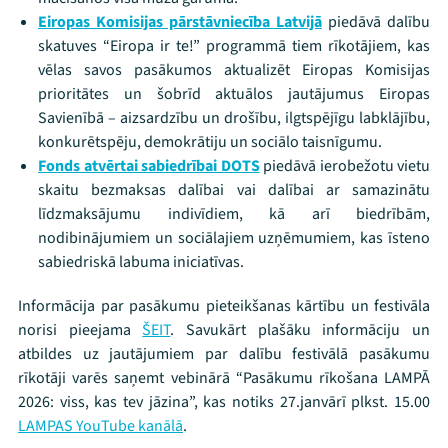
Eiropas Komisijas pārstāvniecība Latvijā
piedāvā dalību
skatuves “Eiropa ir te!” programmā tiem rīkotājiem, kas
vēlas savos pasākumos aktualizēt Eiropas Komisijas
prioritātes un šobrīd aktuālos jautājumus Eiropas
Savienībā – aizsardzību un drošību, ilgtspējīgu labklājību,
konkurētspēju, demokrātiju un sociālo taisnīgumu.
Fonds atvērtai sabiedrībai DOTS
piedāvā ierobežotu vietu
skaitu bezmaksas dalībai vai dalībai ar samazinātu
līdzmaksājumu indivīdiem, kā arī biedrībām,
nodibinājumiem un sociālajiem uzņēmumiem, kas īsteno
sabiedriskā labuma iniciatīvas.
Informācija par pasākumu pieteikšanas kārtību un festivāla
norisi pieejama
ŠEIT
. Savukārt plašāku informāciju un
atbildes uz jautājumiem par dalību festivālā pasākumu
rīkotāji varēs saņemt vebinārā “Pasākumu rīkošana LAMPĀ
2026: viss, kas tev jāzina”, kas notiks 27.janvārī plkst. 15.00
LAMPAS YouTube kanālā
.