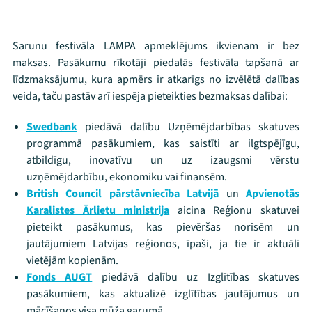
Viņi bija LAMPĀ 2026
Jaunumi
Sarunu festivāla LAMPA apmeklējums ikvienam ir bez
maksas. Pasākumu rīkotāji piedalās festivāla tapšanā ar
Ziedo
līdzmaksājumu, kura apmērs ir atkarīgs no izvēlētā dalības
veida, taču pastāv arī iespēja pieteikties bezmaksas dalībai:
Veikals
Swedbank
piedāvā dalību Uzņēmējdarbības skatuves
Kontakti
programmā pasākumiem, kas saistīti ar ilgtspējīgu,
atbildīgu, inovatīvu un uz izaugsmi vērstu
uzņēmējdarbību, ekonomiku vai finansēm.
British Council pārstāvniecība Latvijā
un
Apvienotās
Karalistes Ārlietu ministrija
aicina Reģionu skatuvei
pieteikt pasākumus, kas pievēršas norisēm un
jautājumiem Latvijas reģionos, īpaši, ja tie ir aktuāli
vietējām kopienām.
Fonds AUGT
piedāvā dalību uz Izglītības skatuves
pasākumiem, kas aktualizē izglītības jautājumus un
Threads
Facebook
Youtube
X
Instagram
Flick
TikTok
mācīšanos visa mūža garumā.