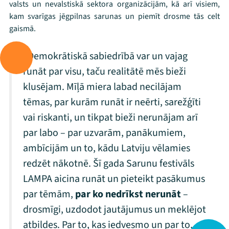
valsts un nevalstiskā sektora organizācijām, kā arī visiem,
kam svarīgas jēgpilnas sarunas un piemīt drosme tās celt
gaismā.
“Demokrātiskā sabiedrībā var un vajag
runāt par visu, taču realitātē mēs bieži
klusējam. Mīļā miera labad necilājam
tēmas, par kurām runāt ir neērti, sarežģīti
vai riskanti, un tikpat bieži nerunājam arī
par labo – par uzvarām, panākumiem,
ambīcijām un to, kādu Latviju vēlamies
redzēt nākotnē. Šī gada Sarunu festivāls
LAMPA aicina runāt un pieteikt pasākumus
par tēmām,
par ko nedrīkst nerunāt
–
drosmīgi, uzdodot jautājumus un meklējot
atbildes. Par to, kas iedvesmo un par to,