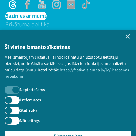
Threads
Facebook
Youtube
Instagram
Flick
TikTok
Sazinies ar mums
Privātuma politika
Lietošanas noteikumi un sīkdatņu politika
Bērnu aizsardzības politika
Šī vietne izmanto sīkdatnes
© 2026 Sarunu festivāls LAMPA Visas tiesības
Mēs izmantojam sīkfailus, lai nodrošinātu un uzlabotu lietotāju
paturētas.
pieredzi, nodrošinātu sociālo saziņas līdzekļu funkcijas un analizētu
mūsu datplūsmu. Detalizētāk:
https://festivalslampa.lv/lv/lietosanas-
noteikumi
Piesakies jaunumiem!
Nepieciešams
Preferences
Nepalaid garām aktuālāko informāciju!
Statistika
Mārketings
Pieteikties