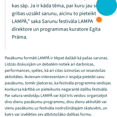
kas sāp. Ja ir kāda tēma, par kuru jau sen
gribas uzsākt sarunu, aicinu to pieteikt
LAMPĀ,” saka Sarunu festivāla LAMPA
direktore un programmas kuratore Egita
Prāma.
Pasākumu formāti LAMPĀ ir tikpat dažādi kā pašas sarunas.
Līdzās diskusijām un debatēm notiek arī darbnīcas,
Mana programma
performances, spēles, kā arī citas izzinošas un iesaistošas
aktivitātes. Ikvienam interesentam ir iespēja pieteikt savu
pasākumu, tomēr jāatceras, ka festivāla programma veidojas
Festivāls
konkursa kārtībā un pieteikums negarantē dalību festivālā.
Par satura veidotāju LAMPĀ var kļūt trīs veidos: organizējot
Programma
divu dienu pasākumu programmu, divu dienu aktivitāti vai
vienu pasākumu uz festivāla nodrošinātajām skatuvēm, un
Arhīvs
katrs var izvēlēties sev atbilstošāko dalības formu.