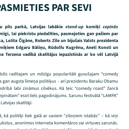
SMIETIES PAR SEVI
su pils parkā, Latvijas labākie
stand-up
komiķi
cepinās
mīgi, lai piekristu piedalīties, pasmejoties gan pašiem par
a, Lolita Čigāne, Roberts Zīle un bijušais Valsts prezidenta
miķiem Edgaru Bāliņu, Rūdolfu Kugrēnu, Aneti Konsti un
va Terzena vadībā skatītājus iepazīstinās ar ko vēl Latvijā
lstīs radītajam un milzīgu popularitāti guvušajam “comedy
os gan augsta līmeņa politiķus - arī prezidentu Baraku Obamu
biedrībā labi zināmus cilvēkus. Kā teic “comedy roast” žanrā
“cepinātam” esot liels pagodinājums. Sarunu festivālā “LAMPA”
Latvijas skatītāji.
, kā politiķi tiek galā ar saviem “ziloņiem istabās” – kā viņi
 čukstus, anonīmos interneta komentāros vai virtuves sarunās.