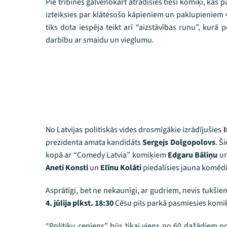
Pie tribīnes galvenokārt atradīsies tieši komiķi, kas
izteiksies par klātesošo kāpieniem un paklupieniem v
tiks dota iespēja teikt arī “aizstāvības runu”, kurā po
darbību ar smaidu un vieglumu.
No Latvijas politiskās vides drosmīgākie izrādījušies
I
prezidenta amata kandidāts
Sergejs Dolgopolovs
. Š
kopā ar “Comedy Latvia” komiķiem
Edgaru Bāliņu
u
Aneti Konsti
un
Elīnu Kolāti
piedalīsies jauna komēdij
Asprātīgi, bet ne nekaunīgi, ar gudriem, nevis tukšiem
4. jūlija plkst. 18:30
Cēsu pils parkā pasmiesies komiķ
“Politiķu cepiens” būs tikai viens no 60 dažādiem n