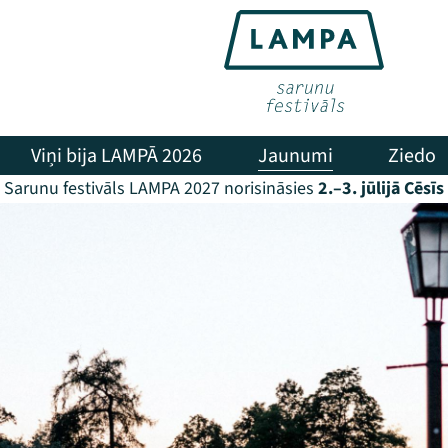
Viņi bija LAMPĀ 2026
Jaunumi
Ziedo
Sarunu festivāls LAMPA 2027 norisināsies
2.–3. jūlijā Cēsīs