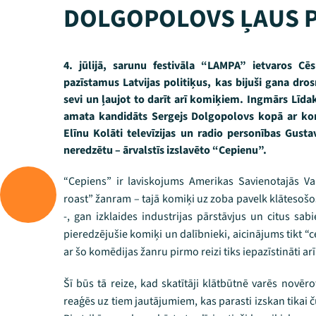
DOLGOPOLOVS ĻAUS PA
4. jūlijā, sarunu festivāla “LAMPA” ietvaros Cē
pazīstamus Latvijas politiķus, kas bijuši gana dros
sevi un ļaujot to darīt arī komiķiem. Ingmārs Līdak
amata kandidāts Sergejs Dolgopolovs kopā ar ko
Elīnu Kolāti televīzijas un radio personības Gusta
neredzētu – ārvalstīs izslavēto “Cepienu”.
“Cepiens” ir laviskojums Amerikas Savienotajās Va
roast” žanram – tajā komiķi uz zoba pavelk klātesoš
-, gan izklaides industrijas pārstāvjus un citus sa
pieredzējušie komiķi un dalībnieki, aicinājums tikt 
ar šo komēdijas žanru pirmo reizi tiks iepazīstināti arī 
Šī būs tā reize, kad skatītāji klātbūtnē varēs novērot
reaģēs uz tiem jautājumiem, kas parasti izskan tikai