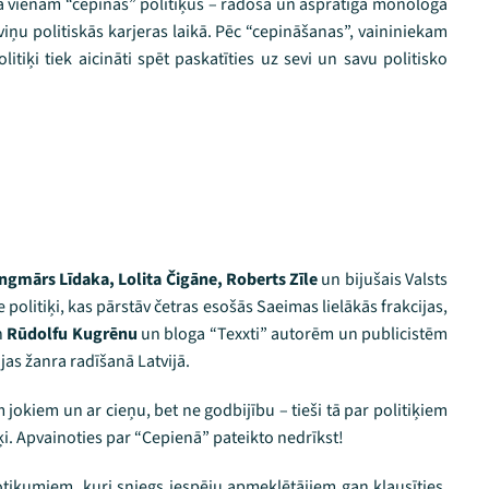
 pa vienam “cepinās” politiķus – radošā un asprātīgā monologā
iņu politiskās karjeras laikā. Pēc “cepināšanas”, vaininiekam
litiķi tiek aicināti spēt paskatīties uz sevi un savu politisko
ngmārs Līdaka, Lolita Čigāne, Roberts Zīle
un bijušais Valsts
ie politiķi, kas pārstāv četras esošās Saeimas lielākās frakcijas,
n
Rūdolfu Kugrēnu
un bloga “Texxti” autorēm un publicistēm
as žanra radīšanā Latvijā.
 jokiem un ar cieņu, bet ne godbijību – tieši tā par politiķiem
i. Apvainoties par “Cepienā” pateikto nedrīkst!
otikumiem, kuri sniegs iespēju apmeklētājiem gan klausīties,