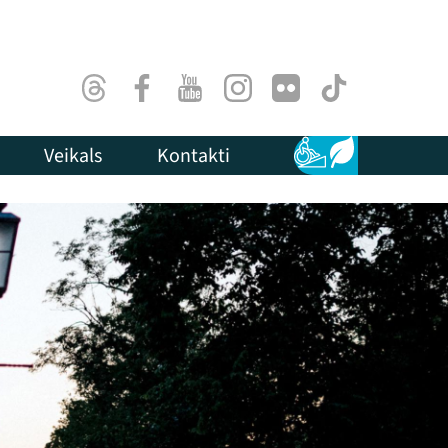
Threads
Facebook
Youtube
Instagram
Flick
TikTok
Veikals
Kontakti
Pieejamība
Ilgtspēja