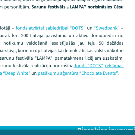
tām personībām.
Sarunu festivāls „LAMPA” norisināsies Cēsu
lotāji –
fonds atvērtai sabiedrībai “DOTS”
un
“Swedbank”
–
 vairāk kā 200 Latvijā pazīstamu un aktīvu domubiedru no
a notikumu veidošanā iesaistījušās jau teju 50 dažādas
 pārstāvji, kuriem rūp Latvijas kā demokrātiskas valsts nākotne
r sarunu festivāla “LAMPA” pamatakmens licējiem uzskatāmi
Sarunu festivāla realizāciju nodrošina
fonds “DOTS”
,
reklāmas
a “Deep White”
un
pasākumu aģentūra “Chocolate Events”
.
Piesakies jaunum