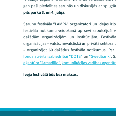
gan paši piedalīties sarunās un diskusijās ar spilg
pils parkā
3. un 4. jūlijā
.
Sarunu festivāla “LAMPA” organizatori un idejas izlo
festivāla notikumu veidošanā ap sevi sapulcējuši
dažādām organizācijām un institūcijām. Festivāl
organizācijas – valsts, nevalstiskā un privātā sektora
– organizējot 60 dažādus festivāla notikumus. Pa
fonds atvērtai sabiedrībai “DOTS”
un
“Swedbank”
. 
aģentūra “Armadillo”
,
komunikācijas vadības aģentūr
Ieeja festivālā būs bez maksas.