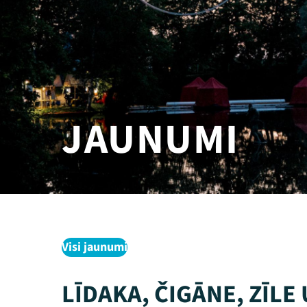
JAUNUMI
Visi jaunumi
LĪDAKA, ČIGĀNE, ZĪLE