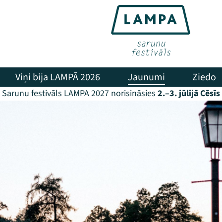
Viņi bija LAMPĀ 2026
Jaunumi
Ziedo
Sarunu festivāls LAMPA 2027 norisināsies
2.–3. jūlijā Cēsīs