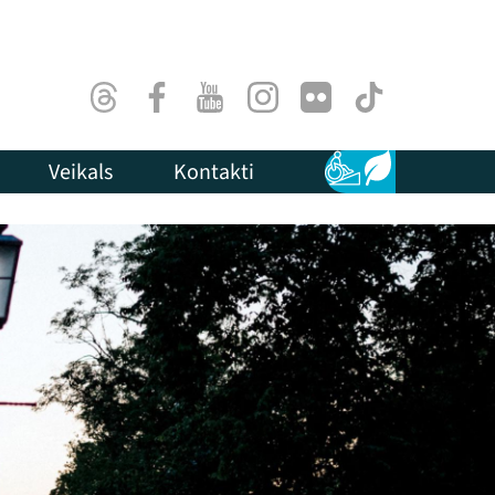
Threads
Facebook
Youtube
Instagram
Flick
TikTok
Veikals
Kontakti
Pieejamība
Ilgtspēja