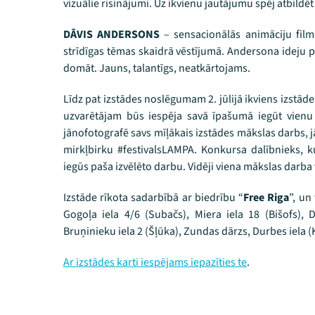
vizuālie risinājumi. Uz ikvienu jautājumu spēj atbildēt
DĀVIS ANDERSONS
– sensacionālās animāciju filmu
strīdīgas tēmas skaidrā vēstījumā. Andersona ideju pa
domāt. Jauns, talantīgs, neatkārtojams.
Līdz pat izstādes noslēgumam 2. jūlijā ikviens izstāde
uzvarētājam būs iespēja savā īpašumā iegūt vienu
jānofotografē savs mīļākais izstādes mākslas darbs, j
mirkļbirku #festivalsLAMPA. Konkursa dalībnieks, k
iegūs paša izvēlēto darbu. Vidēji viena mākslas darba v
Izstāde rīkota sadarbībā ar biedrību “
Free Riga
”, un
Gogoļa iela 4/6 (Subačs), Miera iela 18 (Bišofs), 
Bruņinieku iela 2 (Šļūka), Zundas dārzs, Durbes iela (K
Ar izstādes karti iespējams iepazīties te
.