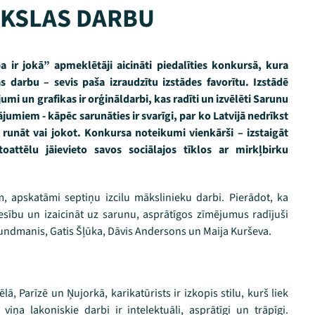
ĀKSLAS DARBU
ba ir jokā” apmeklētāji aicināti piedalīties konkursā, kura
 darbu – sevis paša izraudzītu izstādes favorītu. Izstādē
umi un grafikas ir orģināldarbi, kas radīti un izvēlēti Sarunu
ājumiem - kāpēc sarunāties ir svarīgi, par ko Latvijā nedrīkst
ts runāt vai jokot. Konkursa noteikumi vienkārši – izstaigāt
attēlu jāievieto savos sociālajos tīklos ar mirkļbirku
, apskatāmi septiņu izcilu mākslinieku darbi. Pierādot, ka
tiesību un izaicināt uz sarunu, asprātīgos zīmējumus radījuši
Grundmanis, Gatis Šļūka, Dāvis Andersons un Maija Kurševa.
ā, Parīzē un Ņujorkā, karikatūrists ir izkopis stilu, kurš liek
ņa lakoniskie darbi ir intelektuāli, asprātīgi un trāpīgi.