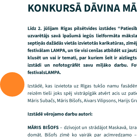
KONKURSĀ DĀVINA M
Līdz 2. jūlijam Rīgas pilsētvides izstādes “Patiesī
uzvarētājs savā īpašumā iegūs lielformāta mākslas
septiņās dažādās vietās izvietotās karikatūras, zīmēj
festivālam LAMPA, un tie visi cenšas atbildēt uz jaut
klusēt un vai ir temati, par kuriem šeit ir aizlieg
izstādi un nofotogrāfēt savu mīļāko darbu. Foto
festivalsLAMPA.
Izstādē, kas izvietota uz Rīgas tukšo namu fasādēm
reizēm tieši joks spēj vistrāpīgāk atvērt acis uz pa
Māris Subačs, Māris Bišofs, Aivars Vilipsons, Harijs 
Izstādē vērojamo darbu autori:
MĀRIS BIŠOFS
– dzīvojot un strādājot Maskavā, Izraēl
domāt. Bišofs zīmē ko vairāk par acīmredzamo – vi