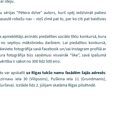
 ar ideju.
 sērijas "Pētera dzīve" autors, kurš spēj iedzīvināt patiesi
saulē robežu nav – viņš zīmē pat to, par ko citi pat baidīsies
s apmeklētājs aicināts piedalīties sociālo tīklu konkursā, kura
 no septiņu mākslinieku darbiem. Lai piedalītos konkursā,
āievieto fotogrāfija savā Facebook un/vai Instagram profilā ar
ura fotogrāfija būs saņēmusi visvairāk “like”, savā īpašumā
ērtība ir sākot no 300 līdz 500 eiro.
 to var apskatīt
uz Rīgas tukšo namu fasādēm šajās adresēs
:
Dzirnavu iela 30 (Vilipsons), Puškina iela 11 (Grundmanis),
urševa). Izstāde līdz 2. jūlijam skatāma Rīgas pilsētvidē.