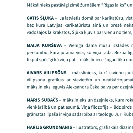
Mākslinieks pastāvīgi zīmē žurnāliem “Rīgas laiks” un 
GATIS ŠĻŪKA
– Ja latvietis domā par karikatūru, vis
bez kura Latvijas karikatūristu ainā un presē nek
vadošajos laikrakstos, Šļūka kļuvis par vienu no tiem, 
MAIJA KURŠEVA
– Vienīgā dāma mūsu izstādes mā
personību, kura jūtama visā, ko viņa rada. Bezbailīg
tikpat spēcīgi kā viņa pati - māksliniece šogad tika no
AIVARS VILIPSŌNS
– mākslinieks, kurš ikvienu jautā
Vilipsona grafikas ar sievietēm un neatkārtojama
mākslinieks ieguvis Aleksandra Čaka balvu par dzejn
MĀRIS SUBAČS
– mākslinieks un dzejnieks, kura rokr
vienkāršībā un patiesumā. Viņa filozofija – līdz sird
grāmatas. Īpaša ir viņa sadarbība ar teologu Juri Rub
HARIJS GRUNDMANIS
– ilustrators, grafiskais dizai