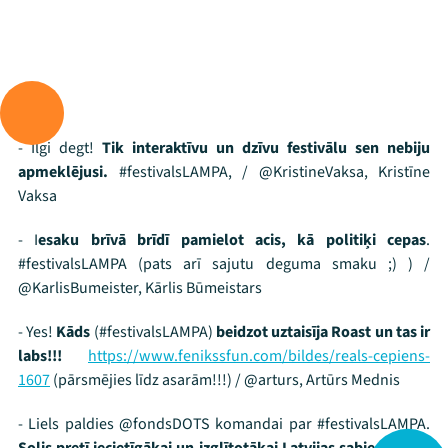
Programma
Arhīvs
Viņi bija LAMPĀ 2026
- Ilgi degt!
Tik interaktīvu un dzīvu festivālu sen nebiju
Jaunumi
apmeklējusi.
#festivalsLAMPA, / @KristineVaksa, Kristīne
Vaksa
Ziedo
- I
esaku brīvā brīdī pamielot acis, kā politiķi cepas
.
Veikals
#festivalsLAMPA (pats arī sajutu deguma smaku ;) ) /
@KarlisBumeister, Kārlis Būmeistars
Kontakti
- Yes!
Kāds
(#festivalsLAMPA)
beidzot uztaisīja Roast un tas ir
labs!!!
https://www.fenikssfun.com/bildes/reals-cepiens-
1607
(pārsmējies līdz asarām!!!) / @arturs, Artūrs Mednis
- Liels paldies @fondsDOTS komandai par #festivalsLAMPA.