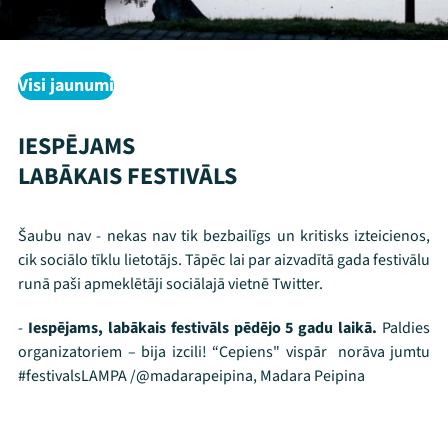
Visi jaunumi
IESPĒJAMS
LABĀKAIS FESTIVĀLS
Šaubu nav - nekas nav tik bezbailīgs un kritisks izteicienos,
cik sociālo tīklu lietotājs. Tāpēc lai par aizvadītā gada festivālu
runā paši apmeklētāji sociālajā vietnē Twitter.
-
Iespējams, labākais festivāls pēdējo 5 gadu laikā.
Paldies
organizatoriem – bija izcili! “Cepiens" vispār norāva jumtu
Mana programma
#festivalsLAMPA /@madarapeipina, Madara Peipina
Festivāls