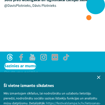
Solis pretī iecietīgākai un izglītotākai Latvijas sabiedrībai!
/
@DavisPlotnieks, Dāvis Plotnieks
Threads
Facebook
Youtube
X
Instagram
Flick
TikTok
Threads
Facebook
Youtube
Instagram
Flick
TikTok
Sazinies ar mums
Privātuma politika
Lietošanas noteikumi un sīkdatņu politika
Bērnu aizsardzības politika
Šī vietne izmanto sīkdatnes
© 2026 Sarunu festivāls LAMPA Visas tiesības
Mēs izmantojam sīkfailus, lai nodrošinātu un uzlabotu lietotāju
paturētas.
pieredzi, nodrošinātu sociālo saziņas līdzekļu funkcijas un analizētu
mūsu datplūsmu. Detalizētāk:
https://festivalslampa.lv/lv/lietosanas-