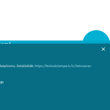
iem!
formāciju!
 datplūsmu. Detalizētāk:
https://festivalslampa.lv/lv/lietosanas-
Pieteikties
ngs