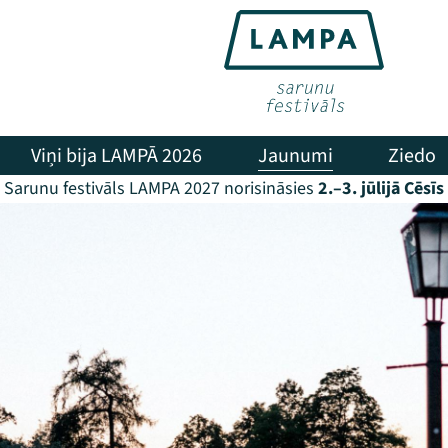
Viņi bija LAMPĀ 2026
Jaunumi
Ziedo
Sarunu festivāls LAMPA 2027 norisināsies
2.–3. jūlijā Cēsīs