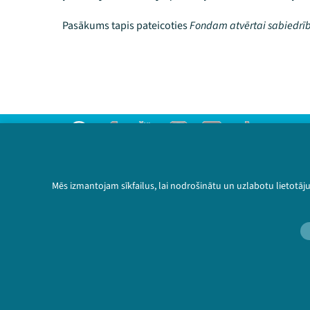
Pasākums tapis pateicoties
Fondam atvērtai sabiedrī
Threads
Facebook
Youtube
Instagram
Flick
TikTok
Sazinies ar mums
Privātuma politika
Mēs izmantojam sīkfailus, lai nodrošinātu un uzlabotu lietotāj
Lietošanas noteikumi un sīkdatņu politika
Bērnu aizsardzības politika
© 2026 Sarunu festivāls LAMPA Visas tiesības 