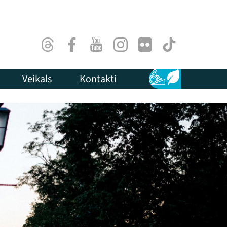
Threads
Facebook
Youtube
Instagram
Flick
TikTok
Veikals
Kontakti
Pieejamība
Ilgtspēja