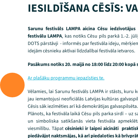
IESILDĪŠANA CĒSĪS: 
Sarunu festivāls LAMPA aicina Cēsu iedzīvotāju
festivālu LAMPA
, kas notiks Cēsu pils parkā 1.-2. jūl
DOTS pārstāvji - informēs par festivāla ideju, mērķie
idejām cēsnieku aktīvai līdzdalībai festivāla ietvaros.
Pasākums notiks 20. maijā no 18:00 līdz 20:00 kopā 
Ar plašāku programmu iepazīsties te.
Vēlamies, lai Sarunu festivāls LAMPA ir stāsts, kuru k
jau iemantojusi neoficiālās Latvijas kultūras galvas
Cēsis sāk iezīmēties arī kā demokrātijas galvaspilsēta
Plānots, ka festivāla laikā Cēsu pils parka sirdī – uz 
un simboliska satikšanās vieta festivāla apmeklē
viesmīlību. Tāpat
cēsinieki ir laipni aicināti prakti
piedāvājot naktsmājas, kā arī piedaloties kā brīvprā