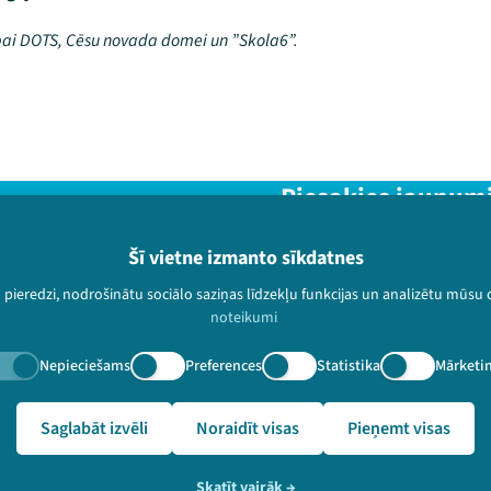
bai DOTS, Cēsu novada domei un ”Skola6”.
Piesakies jaunum
Nepalaid garām aktuālāko in
Šī vietne izmanto sīkdatnes
u pieredzi, nodrošinātu sociālo saziņas līdzekļu funkcijas un analizētu mūsu
noteikumi
Nepieciešams
Preferences
Statistika
Mārketi
paturētas.
🔗 https://festivalslampa.lv/lv/jaunumi/cesupasakums
Saglabāt izvēli
Noraidīt visas
Pieņemt visas
Skatīt vairāk
→