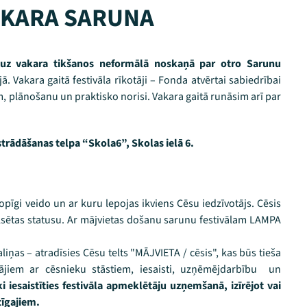
VAKARA SARUNA
s uz vakara tikšanos neformālā noskaņā par otro Sarunu
ijā. Vakara gaitā festivāla rīkotāji – Fonda atvērtai sabiedrībai
m, plānošanu un praktisko norisi. Vakara gaitā runāsim arī par
strādāšanas telpa “Skola6”, Skolas ielā 6.
opīgi veido un ar kuru lepojas ikviens Cēsu iedzīvotājs. Cēsis
pilsētas statusu. Ar mājvietas došanu sarunu festivālam LAMPA
.
saliņas – atradīsies Cēsu telts "MĀJVIETA / cēsis", kas būs tieša
tājiem ar cēsnieku stāstiem, iesaisti, uzņēmējdarbību un
ski iesaistīties festivāla apmeklētāju uzņemšanā, izīrējot vai
tīgajiem.