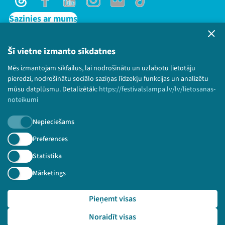
Threads
Facebook
Youtube
Instagram
Flick
TikTok
Jaunumi
Sazinies ar mums
Privātuma politika
Ziedo
Lietošanas noteikumi un sīkdatņu politika
Šī vietne izmanto sīkdatnes
Bērnu aizsardzības politika
Veikals
Mēs izmantojam sīkfailus, lai nodrošinātu un uzlabotu lietotāju
© 2026 Sarunu festivāls LAMPA Visas tiesības
pieredzi, nodrošinātu sociālo saziņas līdzekļu funkcijas un analizētu
Kontakti
paturētas.
mūsu datplūsmu. Detalizētāk:
https://festivalslampa.lv/lv/lietosanas-
noteikumi
Nepieciešams
Piesakies jaunumiem!
Preferences
Statistika
Nepalaid garām aktuālāko informāciju!
Mārketings
Pieņemt visas
Threads
Facebook
Youtube
X
Instagram
Flick
TikTok
Pieteikties
Noraidīt visas