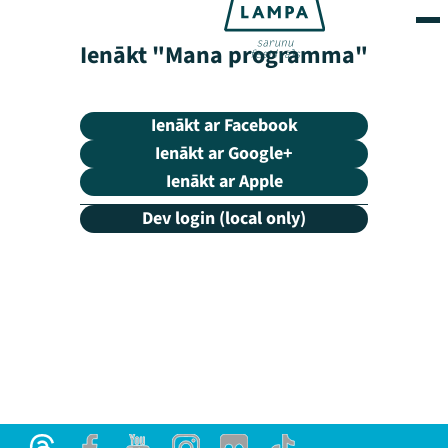
Ienākt "Mana programma"
Ienākt ar Facebook
Ienākt ar Google+
Ienākt ar Apple
Dev login (local only)
Mana programma
Festivāls
Programma
Arhīvs
Viņi bija LAMPĀ 2026