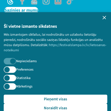
Threads
Facebook
Youtube
Instagram
Flick
TikTok
Sazinies ar mums
Privātuma politika
Lietošanas noteikumi un sīkdatņu politika
Šī vietne izmanto sīkdatnes
Bērnu aizsardzības politika
Mēs izmantojam sīkfailus, lai nodrošinātu un uzlabotu lietotāju
© 2026 Sarunu festivāls LAMPA Visas tiesības
pieredzi, nodrošinātu sociālo saziņas līdzekļu funkcijas un analizētu
paturētas.
mūsu datplūsmu. Detalizētāk:
https://festivalslampa.lv/lv/lietosanas-
noteikumi
Nepieciešams
Piesakies jaunumiem!
Preferences
Statistika
Nepalaid garām aktuālāko informāciju!
Mārketings
Pieņemt visas
Pieteikties
Noraidīt visas