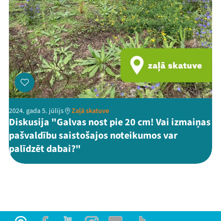
2024. gada 5. jūlijs
Zaļā skatuve
Diskusija "Galvas nost pie 20 cm! Vai izmaiņas
pašvaldību saistošajos noteikumos var
palīdzēt dabai?"