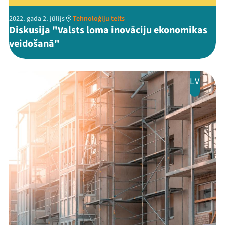
2022. gada 2. jūlijs
Tehnoloģiju telts
Diskusija "Valsts loma inovāciju ekonomikas
veidošanā"
LV
Threads
Facebook
Youtube
X
Instagram
Flick
TikTok