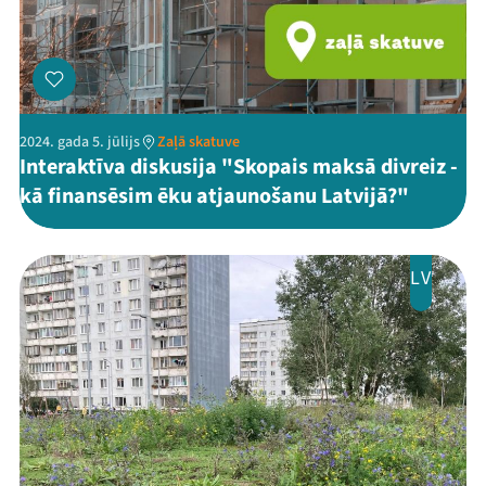
2024. gada 5. jūlijs
Zaļā skatuve
Interaktīva diskusija "Skopais maksā divreiz -
kā finansēsim ēku atjaunošanu Latvijā?"
LV