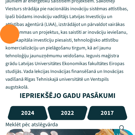
jauniem ar enerģētiku saistītiem projektiem. Sākotnēji
Viesturs strādāja pie nacionālās inovāciju sistēmas attīstības,
īpaši būdams inovāciju vadītājs Latvijas Investīciju un
attīstības aģentūrā (LIAA), izstrādājot un pārvaldot vairākas
programmas un projektus, kas saistīti ar inovāciju ieviešanu,
riska kapitāla investīciju piesaisti, tehnoloģisko attīstību
komercializāciju un pielāgošanu tirgum, kā arī jaunu
tehnoloģiju jaunuzņēmumu veidošanu. Ieguvis maģistra
grādu Latvijas Universitātes Ekonomikas fakultātes Eiropas
studijās. Vada lekcijas Inovācijas finansēšanā un Inovācijas
vadīšanā Rīgas Tehniskajā universitātē un Ventspils
augstskolā.
IEPRIEKŠĒJO GADU PASĀKUMI
2024
2022
2017