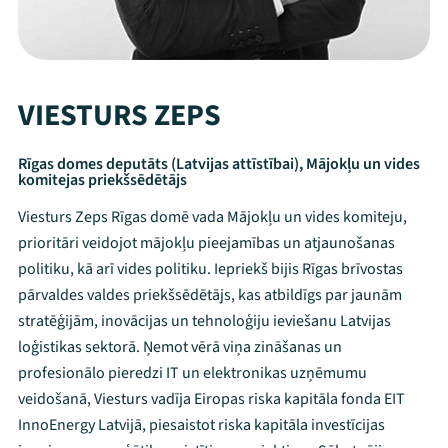
VIESTURS ZEPS
Rīgas domes deputāts (Latvijas attīstībai), Mājokļu un vides
komitejas priekšsēdētājs
Viesturs Zeps Rīgas domē vada Mājokļu un vides komiteju,
prioritāri veidojot mājokļu pieejamības un atjaunošanas
politiku, kā arī vides politiku. Iepriekš bijis Rīgas brīvostas
pārvaldes valdes priekšsēdētājs, kas atbildīgs par jaunām
stratēģijām, inovācijas un tehnoloģiju ieviešanu Latvijas
loģistikas sektorā. Ņemot vērā viņa zināšanas un
profesionālo pieredzi IT un elektronikas uzņēmumu
veidošanā, Viesturs vadīja Eiropas riska kapitāla fonda EIT
InnoEnergy Latvijā, piesaistot riska kapitāla investīcijas