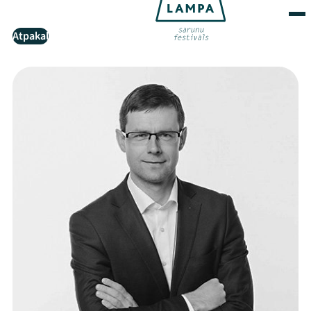
Atpakaļ