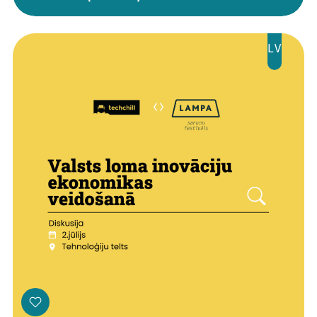
Mana programma
LV
Festivāls
Programma
Arhīvs
Viņi bija LAMPĀ 2026
Jaunumi
Ziedo
Veikals
Kontakti