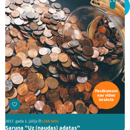
LV
Pasākumam
nav video
ieraksta
2017. gada 1. jūlijs
LIAA telts
Saruna "Uz (naudas) adatas"