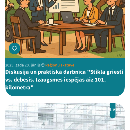
2025. gada 20. jūnijs
Reģionu skatuve
Diskusija un praktiskā darbnīca "Stikla griesti
vs. debesis. Izaugsmes iespējas aiz 101.
kilometra"
LV