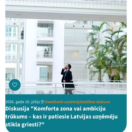
2026. gada 10. jūlijs
Swedbank uzņēmējdarbības skatuve
Diskusija "Komforta zona vai ambīciju
trūkums – kas ir patiesie Latvijas uzņēmēju
stikla griesti?"