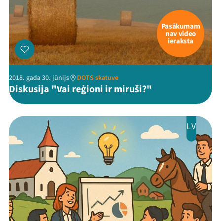
Pasākumam
nav video
ieraksta
2018. gada 30. jūnijs
DOTS skatuve
Diskusija "Vai reģioni ir miruši?"
LV