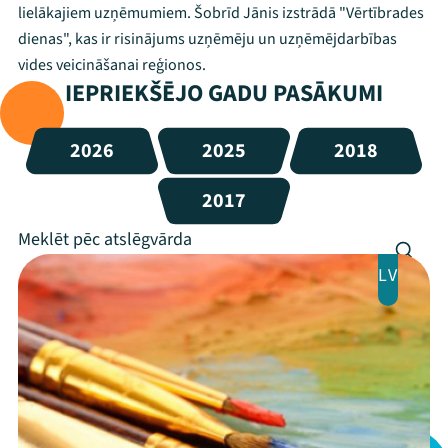
lielākajiem uzņēmumiem. Šobrīd Jānis izstrādā "Vērtībrades
dienas", kas ir risinājums uzņēmēju un uzņēmējdarbības
vides veicināšanai reģionos.
IEPRIEKŠĒJO GADU PASĀKUMI
2026
2025
2018
2017
LV