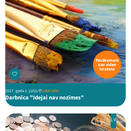
Pasākumam
nav video
ieraksta
2017. gada 1. jūlijs
LIAA telts
Darbnīca "Idejai nav nozīmes"
LV