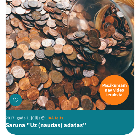
Pasākumam
nav video
ieraksta
2017. gada 1. jūlijs
LIAA telts
Saruna "Uz (naudas) adatas"