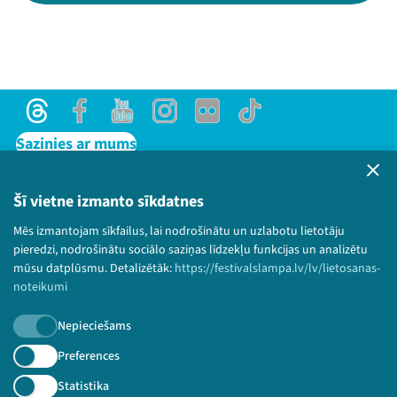
Threads
Facebook
Youtube
Instagram
Flick
TikTok
Sazinies ar mums
Privātuma politika
Lietošanas noteikumi un sīkdatņu politika
Šī vietne izmanto sīkdatnes
Bērnu aizsardzības politika
Mēs izmantojam sīkfailus, lai nodrošinātu un uzlabotu lietotāju
© 2026 Sarunu festivāls LAMPA Visas tiesības
pieredzi, nodrošinātu sociālo saziņas līdzekļu funkcijas un analizētu
paturētas.
mūsu datplūsmu. Detalizētāk:
https://festivalslampa.lv/lv/lietosanas-
noteikumi
Nepieciešams
Piesakies jaunumiem!
Preferences
Statistika
Nepalaid garām aktuālāko informāciju!