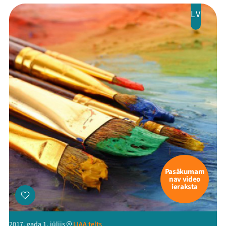
LV
Mana programma
Festivāls
Programma
Arhīvs
Viņi bija LAMPĀ 2026
Jaunumi
Pasākumam
nav video
Ziedo
ieraksta
Veikals
2017. gada 1. jūlijs
LIAA telts