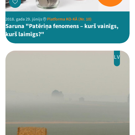
2018. gada 29. jūnijs
Platforma KO-KĀ (Nr. 10)
Saruna "Patēriņa fenomens – kurš vainīgs,
kurš laimīgs?"
LV