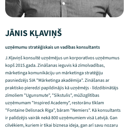
JĀNIS KĻAVIŅŠ
uzņēmumu stratēģiskais un vadības konsultants
J.Kļaviņš konsultē uzņēmējus un korporatīvos uzņēmumus
kopš 2015.gada. Zināšanas ieguvis kā zīmolvadības,
mārketinga komunikāciju un mārketinga stratēģiju
pasniedzējs SIA "Mārketinga akadēmija". Zināšanas ar
praktisko pieredzi papildinājis kā uzņēmējs - līdzdibinātājs
zīmoliem "Ugunsmute", "Sīkstulis", mūžizglītības
uzņēmumam "Inspired Academy", restorānu tīklam
"Fontaine Delisnack Riga", bāram "Nemiers". Kā konsultants
ir palīdzējis vairāk nekā 800 uzņēmumiem visā Latvijā. Gan
cilvēkiem, kuriem ir tikai biznesa ideja, gan arī savu nozaru