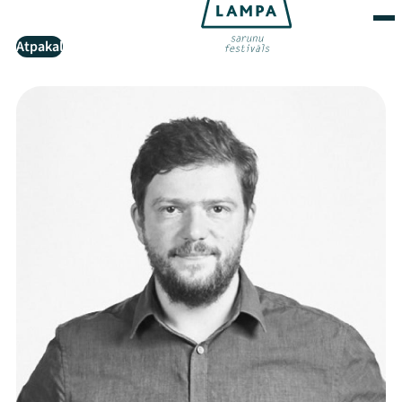
Atpakaļ