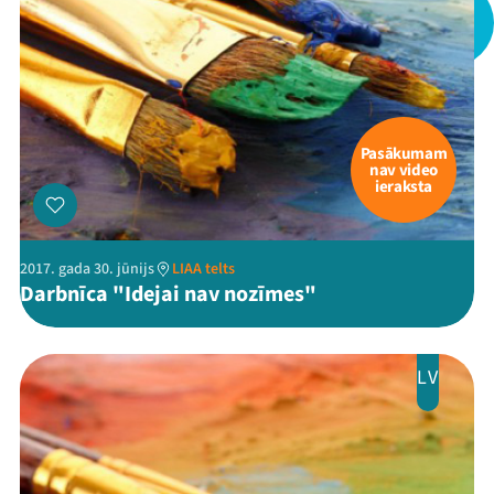
Pasākumam
nav video
ieraksta
2017. gada 30. jūnijs
LIAA telts
Darbnīca "Idejai nav nozīmes"
LV