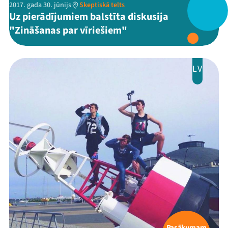
2017. gada 30. jūnijs
Skeptiskā telts
Uz pierādījumiem balstīta diskusija
"Zināšanas par vīriešiem"
LV
Pasākumam