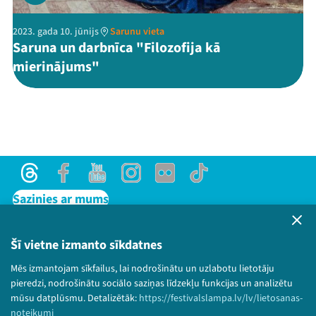
2023. gada 10. jūnijs
Sarunu vieta
Saruna un darbnīca "Filozofija kā
mierinājums"
Threads
Facebook
Youtube
Instagram
Flick
TikTok
Sazinies ar mums
Privātuma politika
Lietošanas noteikumi un sīkdatņu politika
Šī vietne izmanto sīkdatnes
Bērnu aizsardzības politika
Mēs izmantojam sīkfailus, lai nodrošinātu un uzlabotu lietotāju
© 2026 Sarunu festivāls LAMPA Visas tiesības
pieredzi, nodrošinātu sociālo saziņas līdzekļu funkcijas un analizētu
paturētas.
mūsu datplūsmu. Detalizētāk:
https://festivalslampa.lv/lv/lietosanas-
noteikumi