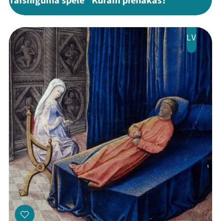
Taisnīguma spēle "Kuram pienākas?"
LV