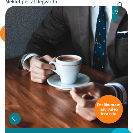
LV
Pasākumam
nav video
ieraksta