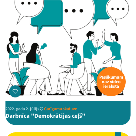
Pasākumam
nav video
ieraksta
2022. gada 2. jūlijs
Garīguma skatuve
Darbnīca "Demokrātijas ceļš"