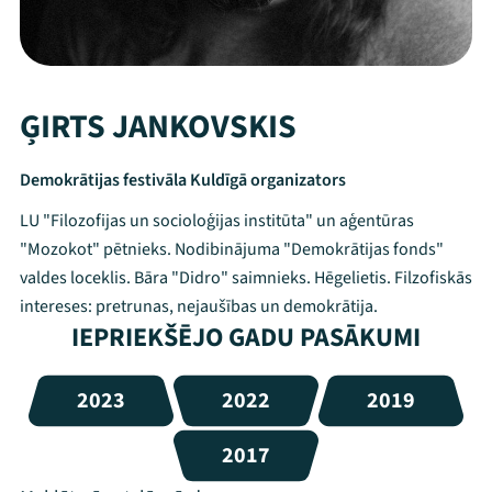
ĢIRTS JANKOVSKIS
Demokrātijas festivāla Kuldīgā organizators
LU "Filozofijas un socioloģijas institūta" un aģentūras
"Mozokot" pētnieks. Nodibinājuma "Demokrātijas fonds"
valdes loceklis. Bāra "Didro" saimnieks. Hēgelietis. Filzofiskās
intereses: pretrunas, nejaušības un demokrātija.
IEPRIEKŠĒJO GADU PASĀKUMI
2023
2022
2019
2017