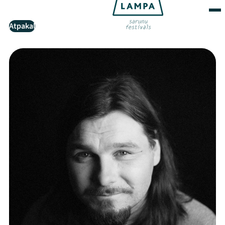
Atpakaļ