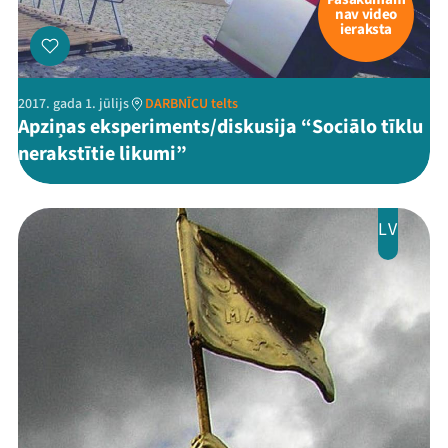
nav video
ieraksta
2017. gada 1. jūlijs
DARBNĪCU telts
Apziņas eksperiments/diskusija “Sociālo tīklu
nerakstītie likumi”
LV