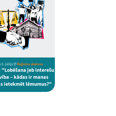
 5. jūlijs
Reģionu skatuve
 "Lobēšana jeb interešu
vība – kādas ir manas
as ietekmēt lēmumus?"