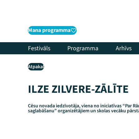
Mana programma
Festivāls
Programma
Arhīvs
Atpakaļ
ILZE ZILVERE-ZĀLĪTE
Cēsu novada iedzīvotāja, viena no iniciatīvas “Par 
saglabāšanu” organizētājiem un skolas vecāku pārst