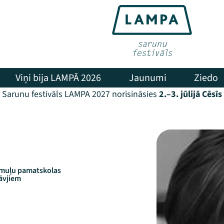
Viņi bija LAMPĀ 2026
Jaunumi
Ziedo
Sarunu festivāls LAMPA 2027 norisināsies
2.–3. jūlijā Cēsīs
Rāmuļu pamatskolas
āvjiem