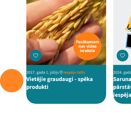
Pasākumam
nav video
ieraksta
2017. gada 1. jūlijs
Iespēju telts
2024. gada
Vietējie graudaugi - spēka
Saruna
produkti
pārstā
iespēj