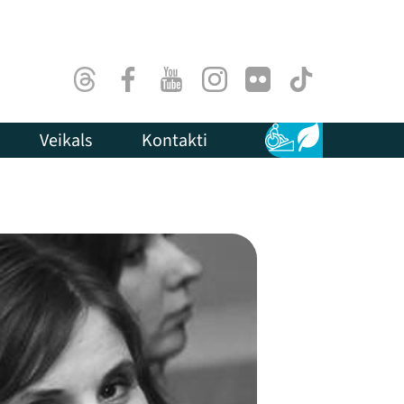
Threads
Facebook
Youtube
Instagram
Flick
TikTok
Veikals
Kontakti
Pieejamība
Ilgtspēja