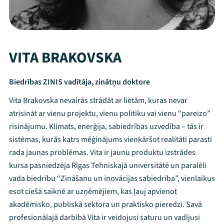
VITA BRAKOVSKA
Biedrības ZINIS vadītāja, zinātņu doktore
Vita Brakovska nevairās strādāt ar lietām, kuras nevar
atrisināt ar vienu projektu, vienu politiku vai vienu “pareizo”
risinājumu. Klimats, enerģija, sabiedrības uzvedība – tās ir
sistēmas, kurās katrs mēģinājums vienkāršot realitāti parasti
rada jaunas problēmas. Vita ir jaunu produktu izstrādes
kursa pasniedzēja Rīgas Tehniskajā universitātē un paralēli
vada biedrību “Zināšanu un inovācijas sabiedrība”, vienlaikus
esot ciešā saiknē ar uzņēmējiem, kas ļauj apvienot
akadēmisko, publiskā sektora un praktisko pieredzi. Savā
profesionālajā darbībā Vita ir veidojusi saturu un vadījusi