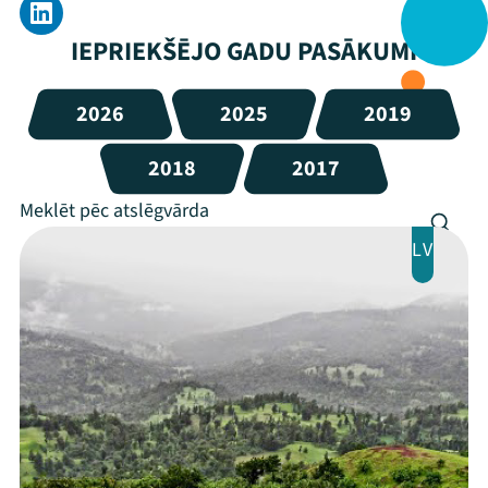
IEPRIEKŠĒJO GADU PASĀKUMI
2026
2025
2019
2018
2017
LV