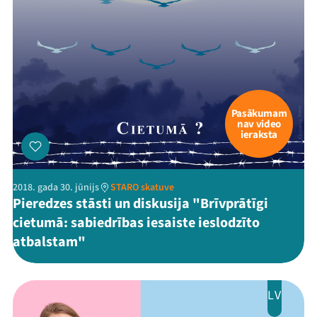
Festivāls
Programma
Arhīvs
Viņi bija LAMPĀ 2026
Pasākumam
nav video
ieraksta
Jaunumi
Ziedo
2018. gada 30. jūnijs
STARO skatuve
Pieredzes stāsti un diskusija "Brīvprātīgi
Veikals
cietumā: sabiedrības iesaiste ieslodzīto
Kontakti
atbalstam"
LV