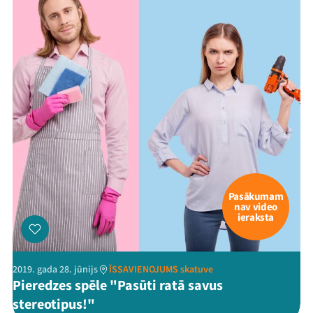
Threads
Facebook
Youtube
X
Instagram
Flick
TikTok
Pasākumam
nav video
ieraksta
2019. gada 28. jūnijs
ĪSSAVIENOJUMS skatuve
Pieredzes spēle "Pasūti ratā savus
stereotipus!"