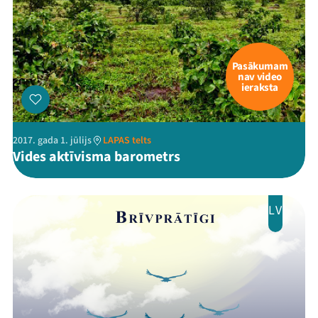
Pasākumam
nav video
ieraksta
2017. gada 1. jūlijs
LAPAS telts
Vides aktīvisma barometrs
LV
Mana programma