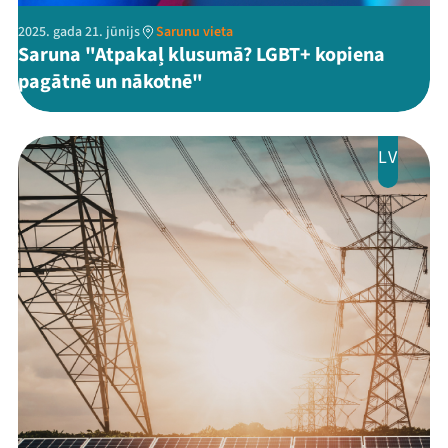
2025. gada 21. jūnijs
Sarunu vieta
Saruna "Atpakaļ klusumā? LGBT+ kopiena
pagātnē un nākotnē"
LV