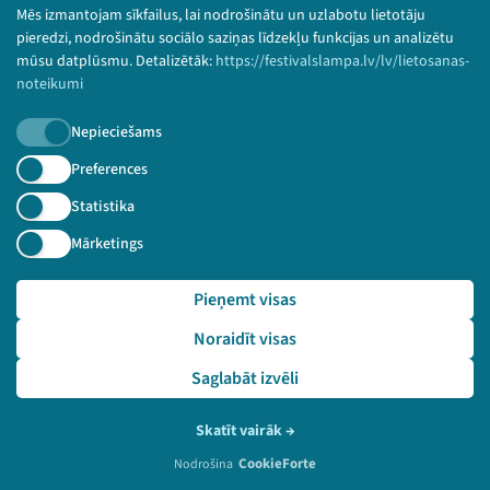
Bērnu aizsardzības politika
Mēs izmantojam sīkfailus, lai nodrošinātu un uzlabotu lietotāju
© 2026 Sarunu festivāls LAMPA Visas tiesības
pieredzi, nodrošinātu sociālo saziņas līdzekļu funkcijas un analizētu
paturētas.
mūsu datplūsmu. Detalizētāk:
https://festivalslampa.lv/lv/lietosanas-
noteikumi
Nepieciešams
Piesakies jaunumiem!
Preferences
Statistika
Nepalaid garām aktuālāko informāciju!
Mārketings
Pieņemt visas
Pieteikties
Noraidīt visas
🔗 https://festivalslampa.lv/lv/dalibnieki/805
Saglabāt izvēli
Skatīt vairāk
→
CookieForte
Nodrošina