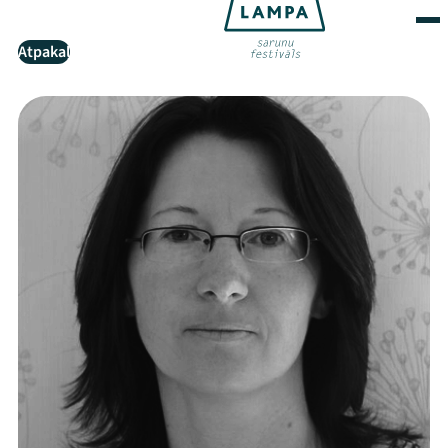
Atpakaļ