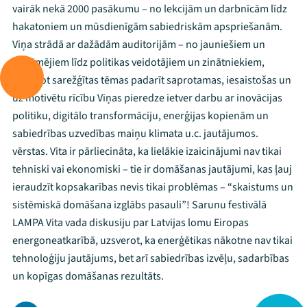
vairāk nekā 2000 pasākumu – no lekcijām un darbnīcām līdz
hakatoniem un mūsdienīgām sabiedriskām apspriešanām.
Viņa strādā ar dažādām auditorijām – no jauniešiem un
uzņēmējiem līdz politikas veidotājiem un zinātniekiem,
palīdzot sarežģītas tēmas padarīt saprotamas, iesaistošas un
uz motivētu rīcību Viņas pieredze ietver darbu ar inovācijas
politiku, digitālo transformāciju, enerģijas kopienām un
sabiedrības uzvedības maiņu klimata u.c. jautājumos.
vērstas. Vita ir pārliecināta, ka lielākie izaicinājumi nav tikai
tehniski vai ekonomiski – tie ir domāšanas jautājumi, kas ļauj
ieraudzīt kopsakarības nevis tikai problēmas – “skaistums un
sistēmiskā domāšana izglābs pasauli”! Sarunu festivālā
LAMPA Vita vada diskusiju par Latvijas lomu Eiropas
energoneatkarībā, uzsverot, ka enerģētikas nākotne nav tikai
tehnoloģiju jautājums, bet arī sabiedrības izvēļu, sadarbības
un kopīgas domāšanas rezultāts.