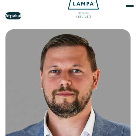
Atpakaļ