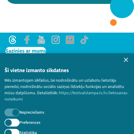
Threads
Facebook
Youtube
X
Instagram
Flick
TikTok
Threads
Facebook
Youtube
Instagram
Flick
TikTok
Sazinies ar mums
Privātuma politika
Lietošanas noteikumi un sīkdatņu politika
Šī vietne izmanto sīkdatnes
Bērnu aizsardzības politika
Mēs izmantojam sīkfailus, lai nodrošinātu un uzlabotu lietotāju
© 2026 Sarunu festivāls LAMPA Visas tiesības
pieredzi, nodrošinātu sociālo saziņas līdzekļu funkcijas un analizētu
paturētas.
mūsu datplūsmu. Detalizētāk:
https://festivalslampa.lv/lv/lietosanas-
noteikumi
Nepieciešams
Piesakies jaunumiem!
Preferences
Statistika