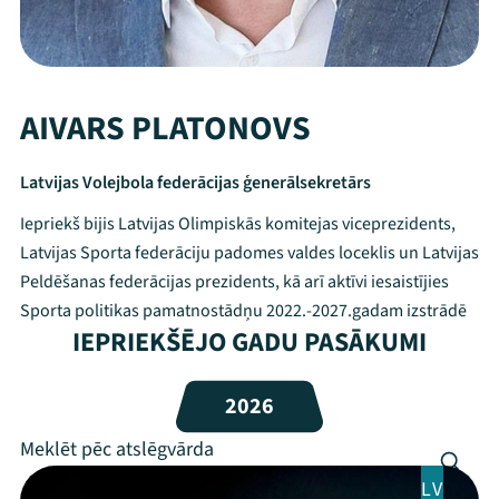
AIVARS PLATONOVS
Latvijas Volejbola federācijas ģenerālsekretārs
Iepriekš bijis Latvijas Olimpiskās komitejas viceprezidents,
Latvijas Sporta federāciju padomes valdes loceklis un Latvijas
Peldēšanas federācijas prezidents, kā arī aktīvi iesaistījies
Sporta politikas pamatnostādņu 2022.-2027.gadam izstrādē
IEPRIEKŠĒJO GADU PASĀKUMI
Mana programma
Festivāls
2026
Programma
LV