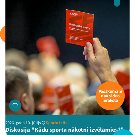
Arhīvs
Viņi bija LAMPĀ 2026
Jaunumi
Ziedo
Veikals
Kontakti
Pasākumam
nav video
ieraksta
2026. gada 10. jūlijs
Sporta telts
Diskusija "Kādu sporta nākotni izvēlamies?"