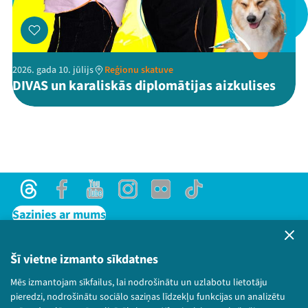
Threads
Facebook
Youtube
X
Instagram
Flick
TikTok
2026. gada 10. jūlijs
Reģionu skatuve
DIVAS un karaliskās diplomātijas aizkulises
Threads
Facebook
Youtube
Instagram
Flick
TikTok
Sazinies ar mums
Privātuma politika
Lietošanas noteikumi un sīkdatņu politika
Šī vietne izmanto sīkdatnes
Bērnu aizsardzības politika
Mēs izmantojam sīkfailus, lai nodrošinātu un uzlabotu lietotāju
© 2026 Sarunu festivāls LAMPA Visas tiesības
pieredzi, nodrošinātu sociālo saziņas līdzekļu funkcijas un analizētu