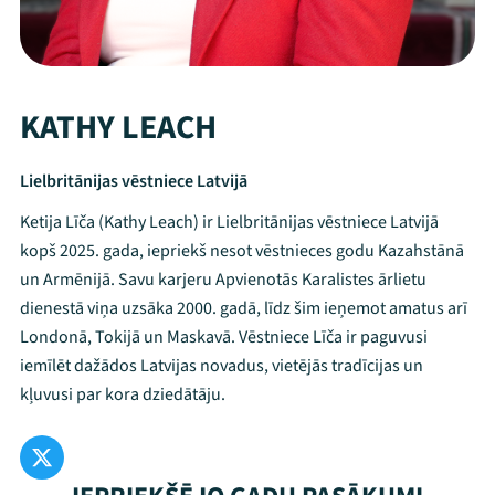
KATHY LEACH
Lielbritānijas vēstniece Latvijā
Ketija Līča (Kathy Leach) ir Lielbritānijas vēstniece Latvijā
kopš 2025. gada, iepriekš nesot vēstnieces godu Kazahstānā
un Armēnijā. Savu karjeru Apvienotās Karalistes ārlietu
dienestā viņa uzsāka 2000. gadā, līdz šim ieņemot amatus arī
Londonā, Tokijā un Maskavā. Vēstniece Līča ir paguvusi
iemīlēt dažādos Latvijas novadus, vietējās tradīcijas un
kļuvusi par kora dziedātāju.
Mana programma
Festivāls