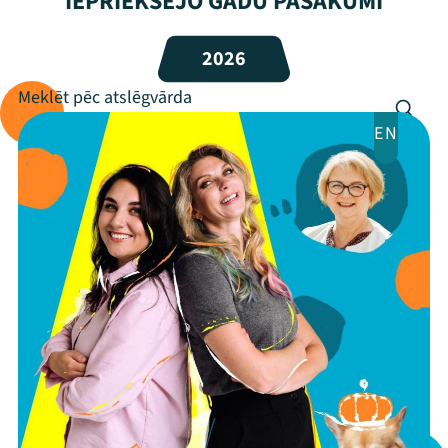
IEPRIEKŠĒJO GADU PASĀKUMI
Programma
2026
Arhīvs
Viņi bija LAMPĀ 2026
EN
Jaunumi
Ziedo
Veikals
Kontakti