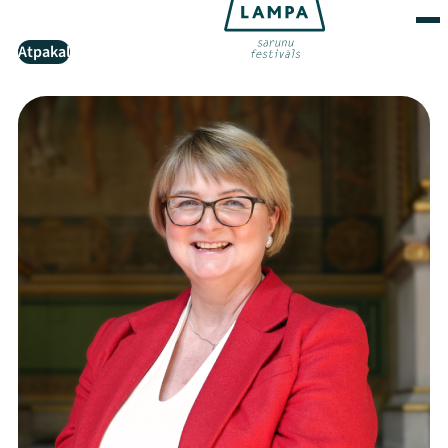
Atpakaļ