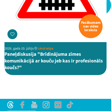
Pasākumam
nav video
ieraksta
Threads
Facebook
Youtube
X
Instagram
Flick
TikTok
2026. gada 10. jūlijs
Lēnā telpa
Paneļdiskusija "Brīdinājuma zīmes
komunikācijā ar kouču jeb kas ir profesionāls
koučs?"
Threads
Facebook
Youtube
Instagram
Flick
TikTok