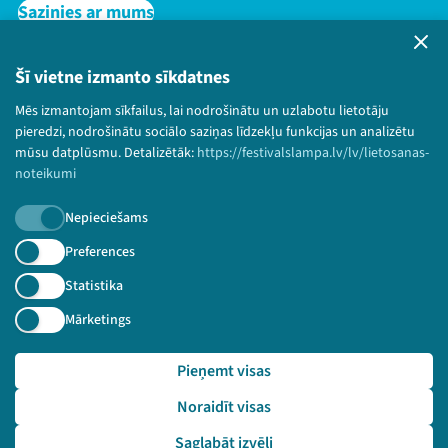
Sazinies ar mums
Privātuma politika
Lietošanas noteikumi un sīkdatņu politika
Šī vietne izmanto sīkdatnes
Bērnu aizsardzības politika
Mēs izmantojam sīkfailus, lai nodrošinātu un uzlabotu lietotāju
© 2026 Sarunu festivāls LAMPA Visas tiesības
pieredzi, nodrošinātu sociālo saziņas līdzekļu funkcijas un analizētu
paturētas.
mūsu datplūsmu. Detalizētāk:
https://festivalslampa.lv/lv/lietosanas-
noteikumi
Nepieciešams
Piesakies jaunumiem!
Preferences
Statistika
Nepalaid garām aktuālāko informāciju!
Mārketings
Pieņemt visas
Pieteikties
Noraidīt visas
🔗 https://festivalslampa.lv/lv/dalibnieki/7947
Saglabāt izvēli