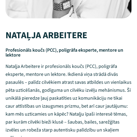
NATAĻJA ARBEITERE
Profesionāls koučs (PCC), poligrāfa eksperte, mentore un
lektore
Nataļja Arbeitere ir profesionāls koučs (PCC), poligrāfa
eksperte, mentore un lektore. Ikdienā viņa strādā divās
pasaulēs – palīdz cilvēkiem atrast savas atbildes un vienlaikus
pēta uzticēšanās, godīguma un cilvēku izvēļu mehānismus. Šī
unikālā pieredze ļauj paskatīties uz komunikāciju ne tikai
caur attīstības un izaugsmes prizmu, bet arī caur jautājumu:
kam mēs uzticamies un kāpēc? Nataļju īpaši interesē tēmas,
par kurām cilvēki bieži klusē – šaubas, bailes, sarežģītas
izvēles un robeža starp autentisku palīdzību un skaļiem