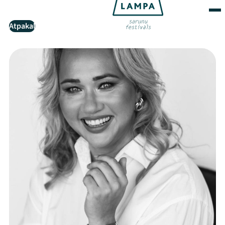
Atpakaļ