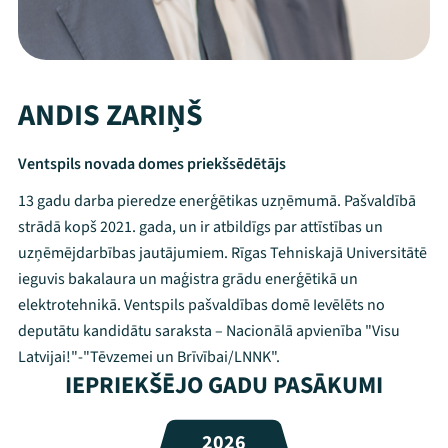
ANDIS ZARIŅŠ
Ventspils novada domes priekšsēdētājs
13 gadu darba pieredze enerģētikas uzņēmumā. Pašvaldībā
strādā kopš 2021. gada, un ir atbildīgs par attīstības un
uzņēmējdarbības jautājumiem. Rīgas Tehniskajā Universitātē
ieguvis bakalaura un maģistra grādu enerģētikā un
elektrotehnikā. Ventspils pašvaldības domē Ievēlēts no
deputātu kandidātu saraksta – Nacionālā apvienība "Visu
Mana programma
Latvijai!"-"Tēvzemei un Brīvībai/LNNK".
IEPRIEKŠĒJO GADU PASĀKUMI
Festivāls
2026