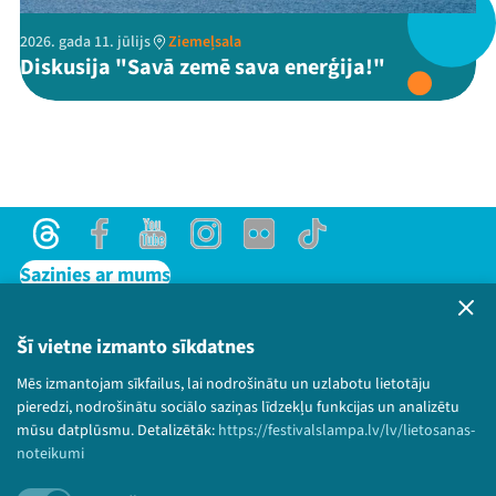
2026. gada 11. jūlijs
Ziemeļsala
Threads
Facebook
Youtube
X
Instagram
Flick
TikTok
Diskusija "Savā zemē sava enerģija!"
Threads
Facebook
Youtube
Instagram
Flick
TikTok
Sazinies ar mums
Privātuma politika
Lietošanas noteikumi un sīkdatņu politika
Šī vietne izmanto sīkdatnes
Bērnu aizsardzības politika
Mēs izmantojam sīkfailus, lai nodrošinātu un uzlabotu lietotāju
© 2026 Sarunu festivāls LAMPA Visas tiesības
pieredzi, nodrošinātu sociālo saziņas līdzekļu funkcijas un analizētu
paturētas.
mūsu datplūsmu. Detalizētāk:
https://festivalslampa.lv/lv/lietosanas-
noteikumi