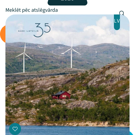
Programma
Arhīvs
LV
Viņi bija LAMPĀ 2026
Jaunumi
Ziedo
Veikals
Kontakti