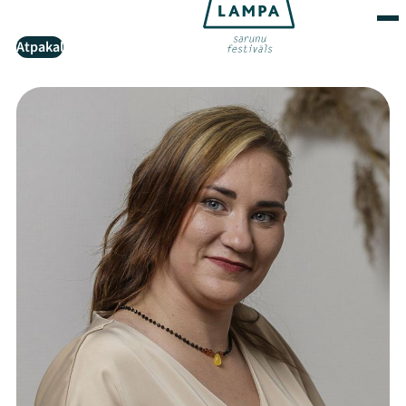
Atpakaļ