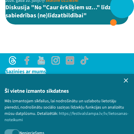
2026. gada 10. jūlijs
Skatuve UZZIBSNĪ
Diskusija "No "Caur ērkšķiem uz…" līdz
sabiedrības (ne)līdzatbildībai"
Threads
Facebook
Youtube
X
Instagram
Flick
TikTok
Threads
Facebook
Youtube
Instagram
Flick
TikTok
Sazinies ar mums
Privātuma politika
Lietošanas noteikumi un sīkdatņu politika
Šī vietne izmanto sīkdatnes
Bērnu aizsardzības politika
Mēs izmantojam sīkfailus, lai nodrošinātu un uzlabotu lietotāju
© 2026 Sarunu festivāls LAMPA Visas tiesības
pieredzi, nodrošinātu sociālo saziņas līdzekļu funkcijas un analizētu
paturētas.
mūsu datplūsmu. Detalizētāk:
https://festivalslampa.lv/lv/lietosanas-
noteikumi
Nepieciešams