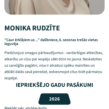
MONIKA RUDZĪTE
“Caur ērkšķiem uz…” dalībniece, 6. sezonas trešās vietas
ieguvēja
Piedzīvojusi smagus pārbaudījumus - vardarbīgas attiecības,
atkarību un cīņu par iespēju sākt dzīvi no jauna. Neskatoties
uz sarežģīto pagātni, viņa ir atradusi spēku mainīties un
atklāti dalās savā pieredzē, iedvesmojot citus ticēt pārmaiņu
iespējai.
Mana programma
IEPRIEKŠĒJO GADU PASĀKUMI
Festivāls
2026
Programma