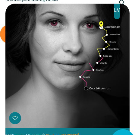
LV
Arhīvs
Viņi bija LAMPĀ 2026
Jaunumi
Ziedo
Veikals
Kontakti