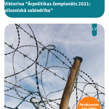
Viktorīna "Ārpolitikas čempionāts 2021:
pilsoniskā sabiedrība"
LV
Pasākumam
nav video