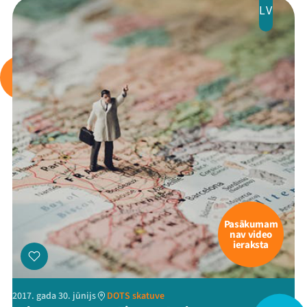
LV
Pasākumam
nav video
ieraksta
2017. gada 30. jūnijs
DOTS skatuve