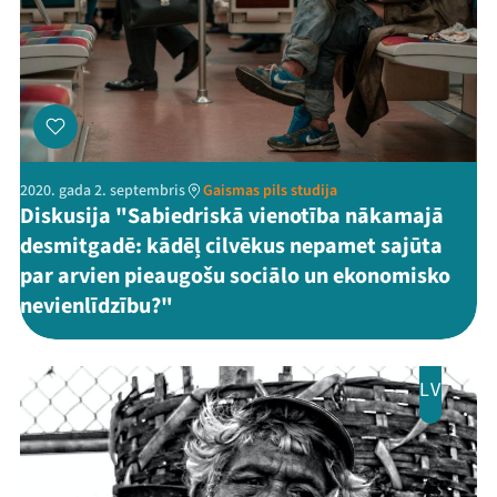
2020. gada 2. septembris
Gaismas pils studija
Mana programma
Diskusija "Sabiedriskā vienotība nākamajā
desmitgadē: kādēļ cilvēkus nepamet sajūta
par arvien pieaugošu sociālo un ekonomisko
Festivāls
nevienlīdzību?"
Programma
Arhīvs
LV
Viņi bija LAMPĀ 2026
Jaunumi