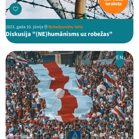
ieraksta
2023. gada 10. jūnijs
Robežpunktu telts
Diskusija "(NE)humānisms uz robežas"
EN