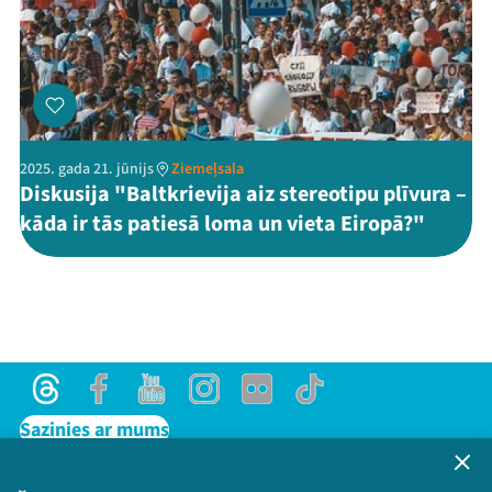
2025. gada 21. jūnijs
Ziemeļsala
Diskusija "Baltkrievija aiz stereotipu plīvura –
kāda ir tās patiesā loma un vieta Eiropā?"
Threads
Facebook
Youtube
Instagram
Flick
TikTok
Sazinies ar mums
Privātuma politika