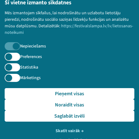
Lietošanas noteikumi un sīkdatņu politika
Šī vietne izmanto sīkdatnes
Bērnu aizsardzības politika
Mēs izmantojam sīkfailus, lai nodrošinātu un uzlabotu lietotāju
© 2026 Sarunu festivāls LAMPA Visas tiesības
pieredzi, nodrošinātu sociālo saziņas līdzekļu funkcijas un analizētu
paturētas.
mūsu datplūsmu. Detalizētāk:
https://festivalslampa.lv/lv/lietosanas-
noteikumi
Nepieciešams
Piesakies jaunumiem!
Preferences
Statistika
Nepalaid garām aktuālāko informāciju!
Mārketings
Pieņemt visas
Pieteikties
Noraidīt visas
🔗 https://festivalslampa.lv/lv/dalibnieki/786
Saglabāt izvēli
Skatīt vairāk
→