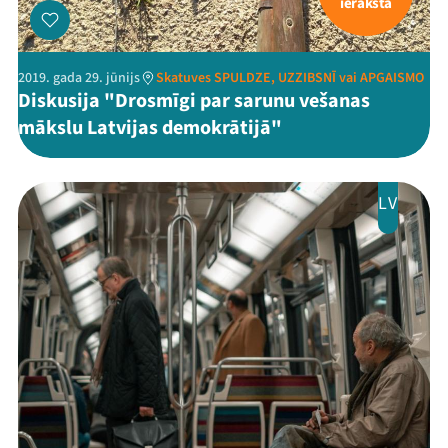
ieraksta
2019. gada 29. jūnijs
Skatuves SPULDZE, UZZIBSNĪ vai APGAISMO
Diskusija "Drosmīgi par sarunu vešanas
mākslu Latvijas demokrātijā"
LV