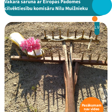
Vakara saruna ar Eiropas Padomes
cilvēktiesību komisāru Nilu Muižnieku
LV
Pasākumam
nav video