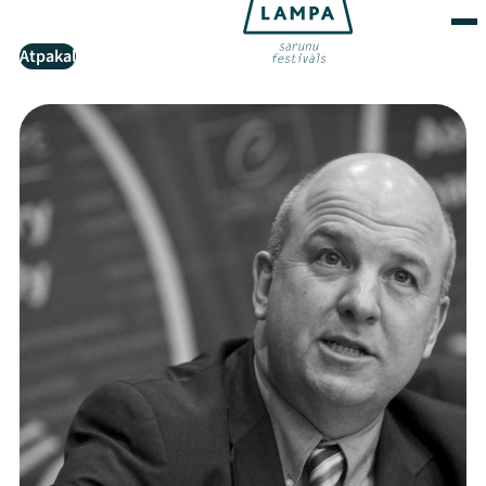
Atpakaļ