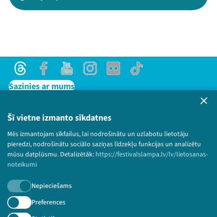
Threads
Facebook
Youtube
Instagram
Flick
TikTok
Sazinies ar mums
Privātuma politika
Lietošanas noteikumi un sīkdatņu politika
Šī vietne izmanto sīkdatnes
Bērnu aizsardzības politika
Mēs izmantojam sīkfailus, lai nodrošinātu un uzlabotu lietotāju
© 2026 Sarunu festivāls LAMPA Visas tiesības
pieredzi, nodrošinātu sociālo saziņas līdzekļu funkcijas un analizētu
paturētas.
mūsu datplūsmu. Detalizētāk:
https://festivalslampa.lv/lv/lietosanas-
noteikumi
Nepieciešams
Piesakies jaunumiem!
Preferences