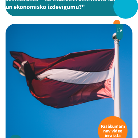
un ekonomisko izdevīgumu?"
LV
Pasākumam
nav video
ieraksta