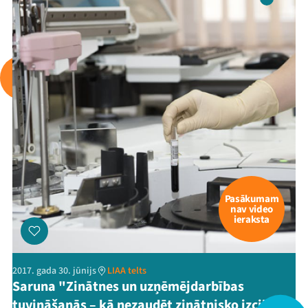
Pasākumam
nav video
ieraksta
2017. gada 30. jūnijs
LIAA telts
Saruna "Zinātnes un uzņēmējdarbības
tuvināšanās – kā nezaudēt zinātnisko izcilību