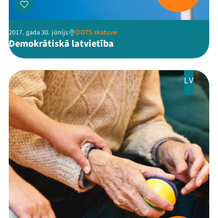
2017. gada 30. jūnijs
DOTS skatuve
Demokrātiskā latvietība
LV
Mana programma
Festivāls
Programma