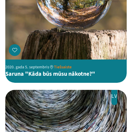
Threads
Facebook
Youtube
X
Instagram
Flick
TikTok
2020. gada 5. septembris
Tiešsaiste
Saruna "Kāda būs mūsu nākotne?"
LV