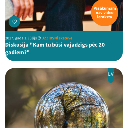
Arhīvs
Pasākumam
nav video
Viņi bija LAMPĀ 2026
ieraksta
Jaunumi
2017. gada 1. jūlijs
UZZIBSNĪ skatuve
Ziedo
Diskusija "Kam tu būsi vajadzīgs pēc 20
gadiem?"
Veikals
Kontakti
LV