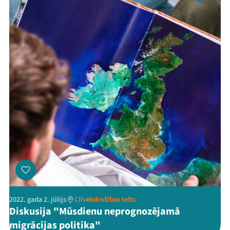
2022. gada 2. jūlijs
Cilvēkdrošības telts
Diskusija "Mūsdienu neprognozējamā
migrācijas politika"