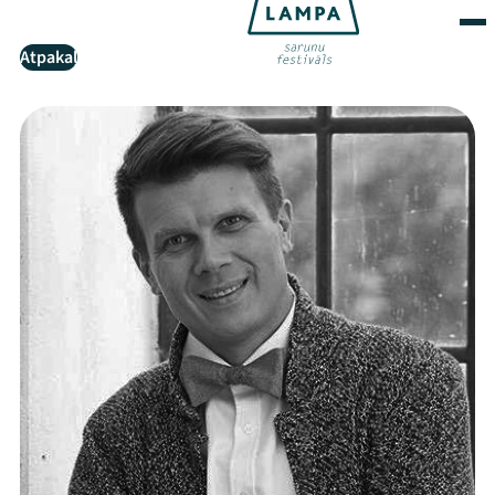
Atpakaļ