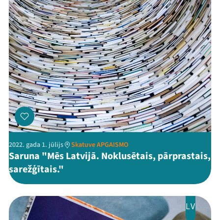
2022. gada 1. jūlijs
Skatuve APGAISMO
Saruna "Mēs Latvijā. Noklusētais, pārprastais,
sarežģītais."
LV