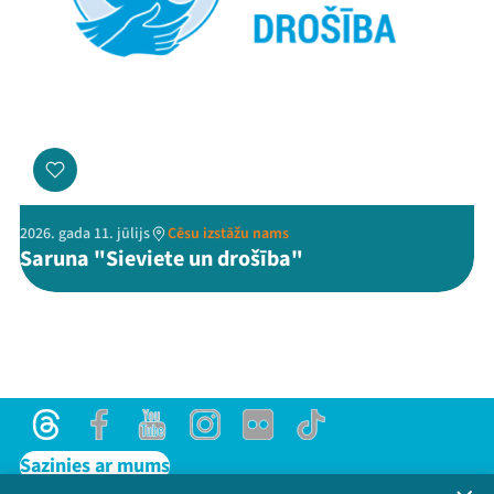
2026. gada 11. jūlijs
Cēsu izstāžu nams
Saruna "Sieviete un drošība"
Threads
Facebook
Youtube
Instagram
Flick
TikTok
Sazinies ar mums