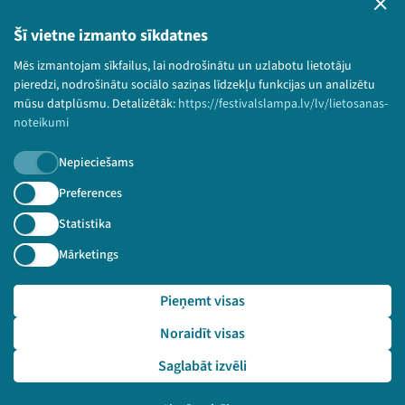
Privātuma politika
Lietošanas noteikumi un sīkdatņu politika
Šī vietne izmanto sīkdatnes
Bērnu aizsardzības politika
Mēs izmantojam sīkfailus, lai nodrošinātu un uzlabotu lietotāju
© 2026 Sarunu festivāls LAMPA Visas tiesības
pieredzi, nodrošinātu sociālo saziņas līdzekļu funkcijas un analizētu
paturētas.
mūsu datplūsmu. Detalizētāk:
https://festivalslampa.lv/lv/lietosanas-
noteikumi
Nepieciešams
Piesakies jaunumiem!
Preferences
Statistika
Nepalaid garām aktuālāko informāciju!
Mārketings
Pieņemt visas
Pieteikties
Noraidīt visas
🔗 https://festivalslampa.lv/lv/dalibnieki/7746
Saglabāt izvēli