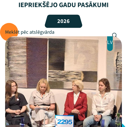
IEPRIEKŠĒJO GADU PASĀKUMI
2026
LV
Mana programma
Festivāls
Programma
Arhīvs
Viņi bija LAMPĀ 2026