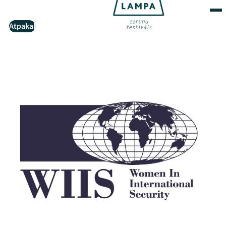
Atpakaļ