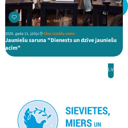
Jaunumi
Ziedo
Veikals
2026. gada 11. jūlijs
Cēsu izstāžu nams
Jauniešu saruna "Dienests un dzīve jauniešu
Kontakti
acīm"
LV
Threads
Facebook
Youtube
X
Instagram
Flick
TikTok