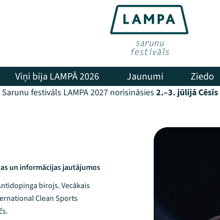
Viņi bija LAMPĀ 2026
Jaunumi
Ziedo
Sarunu festivāls LAMPA 2027 norisināsies
2.–3. jūlijā Cēsīs
ības un informācijas jautājumos
Antidopinga birojs. Vecākais
ternational Clean Sports
čs.