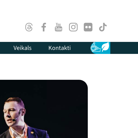
Threads
Facebook
Youtube
Instagram
Flick
TikTok
Veikals
Kontakti
Pieejamība
Ilgtspēja