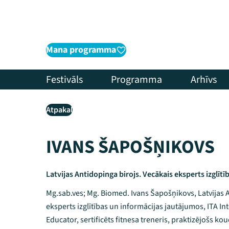
Mana programma
Festivāls
Programma
Arhīvs
Atpakaļ
IVANS ŠAPOŠŅIKOVS
Latvijas Antidopinga birojs. Vecākais eksperts izglīt
Mg.sab.ves; Mg. Biomed. Ivans Šapošņikovs, Latvijas 
eksperts izglītības un informācijas jautājumos, ITA In
Educator, sertificēts fitnesa treneris, praktizējošs kou