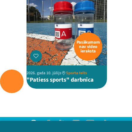
Pasākumam
nav video
ieraksta
2026. gada 10. jūlijs
Sporta telts
"Patiess sports" darbnīca
Threads
Facebook
Youtube
Instagram
Flick
TikTok