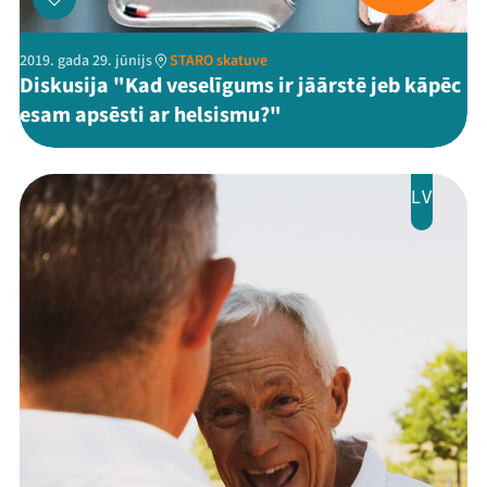
2019. gada 29. jūnijs
STARO skatuve
Diskusija "Kad veselīgums ir jāārstē jeb kāpēc
Threads
Facebook
Youtube
X
Instagram
Flick
TikTok
esam apsēsti ar helsismu?"
LV