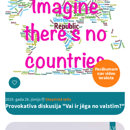
Pasākumam
nav video
ieraksta
2019. gada 28. jūnijs
Skeptiskā telts
Provokatīva diskusija "Vai ir jēga no valstīm?"
LV