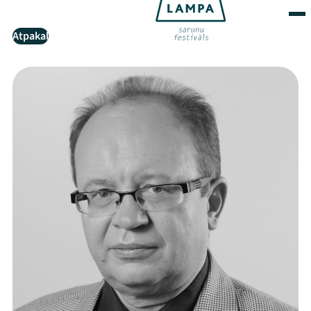
Atpakaļ