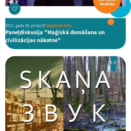
ieraksta
2017. gada 30. jūnijs
Skeptiskā telts
Paneļdiskusija "Maģiskā domāšana un
civilizācijas nākotne"
LV