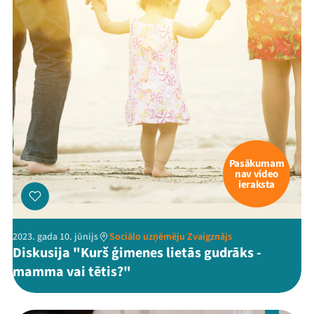
Pasākumam
nav video
ieraksta
2023. gada 10. jūnijs
Sociālo uzņēmēju Zvaigznājs
Diskusija "Kurš ģimenes lietās gudrāks -
mamma vai tētis?"