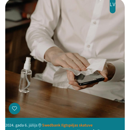
LV
2024. gada 6. jūlijs
Swedbank Ilgtspējas skatuve