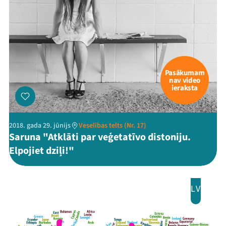
Pasākumam
nav video
ieraksta
2018. gada 29. jūnijs
Veselības telts (Nr. 17)
Saruna "Atklāti par veģetatīvo distoniju.
Elpojiet dziļi!"
LV