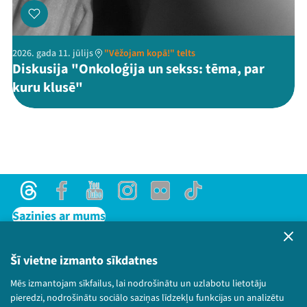
2026. gada 11. jūlijs
"Vēžojam kopā!" telts
Diskusija "Onkoloģija un sekss: tēma, par
kuru klusē"
Threads
Facebook
Youtube
Instagram
Flick
TikTok
Sazinies ar mums
Privātuma politika
Lietošanas noteikumi un sīkdatņu politika
Šī vietne izmanto sīkdatnes
Bērnu aizsardzības politika
Mēs izmantojam sīkfailus, lai nodrošinātu un uzlabotu lietotāju
© 2026 Sarunu festivāls LAMPA Visas tiesības
pieredzi, nodrošinātu sociālo saziņas līdzekļu funkcijas un analizētu