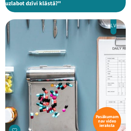
uzlabot dzīvi klāstā?"
Programma
Arhīvs
LV
Viņi bija LAMPĀ 2026
Jaunumi
Ziedo
Veikals
Kontakti
Pasākumam
nav video
ieraksta