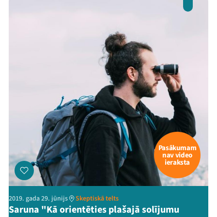
Pasākumam
nav video
ieraksta
Mana programma
2019. gada 29. jūnijs
Skeptiskā telts
Saruna "Kā orientēties plašajā solījumu
Festivāls