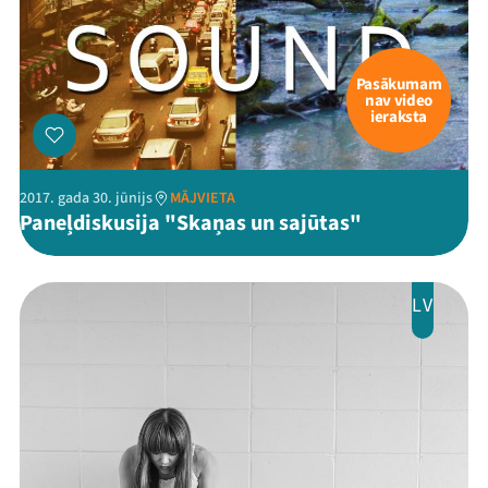
Pasākumam
nav video
ieraksta
2017. gada 30. jūnijs
MĀJVIETA
Paneļdiskusija "Skaņas un sajūtas"
LV