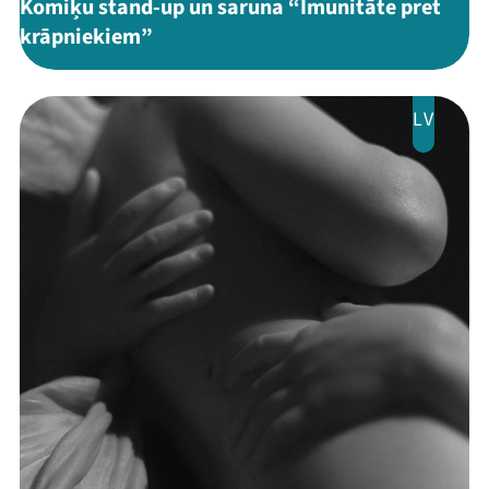
Komiķu stand-up un saruna “Imunitāte pret
krāpniekiem”
LV