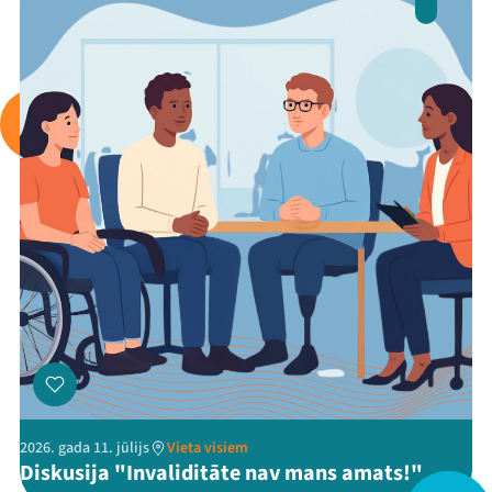
Arhīvs
Viņi bija LAMPĀ 2026
Jaunumi
Ziedo
Veikals
Kontakti
2026. gada 11. jūlijs
Vieta visiem
Diskusija "Invaliditāte nav mans amats!"