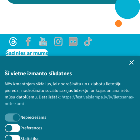
Threads
Facebook
Youtube
X
Instagram
Flick
TikTok
Threads
Facebook
Youtube
Instagram
Flick
TikTok
Sazinies ar mums
Privātuma politika
Lietošanas noteikumi un sīkdatņu politika
Šī vietne izmanto sīkdatnes
Bērnu aizsardzības politika
Mēs izmantojam sīkfailus, lai nodrošinātu un uzlabotu lietotāju
© 2026 Sarunu festivāls LAMPA Visas tiesības
pieredzi, nodrošinātu sociālo saziņas līdzekļu funkcijas un analizētu
paturētas.
mūsu datplūsmu. Detalizētāk:
https://festivalslampa.lv/lv/lietosanas-
noteikumi
Nepieciešams
Piesakies jaunumiem!
Preferences
Statistika