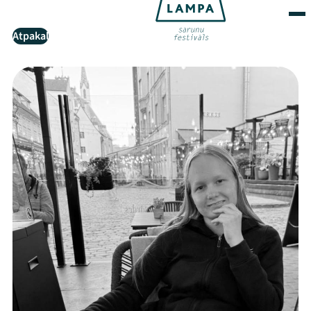
Atpakaļ