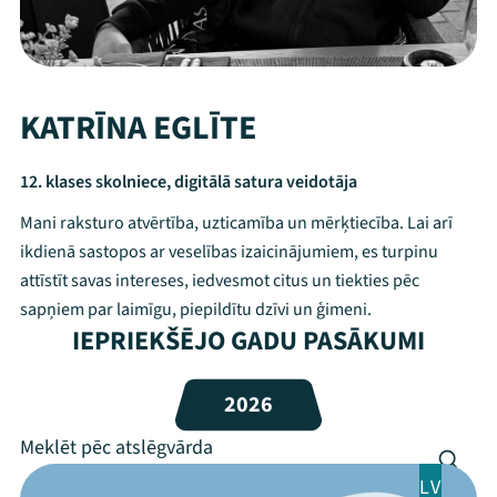
KATRĪNA EGLĪTE
12. klases skolniece, digitālā satura veidotāja
Mani raksturo atvērtība, uzticamība un mērķtiecība. Lai arī
ikdienā sastopos ar veselības izaicinājumiem, es turpinu
attīstīt savas intereses, iedvesmot citus un tiekties pēc
sapņiem par laimīgu, piepildītu dzīvi un ģimeni.
IEPRIEKŠĒJO GADU PASĀKUMI
Mana programma
Festivāls
2026
Programma
LV