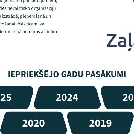
 pieņemšanā par jautājumiem,
vides nevalstisko organizāciju
s izstrādē, pieņemšanā un
ntošanai. Mēs ticam, ka
īstenot kopā ar mums aicinām
IEPRIEKŠĒJO GADU PASĀKUMI
025
2024
20
2020
2019