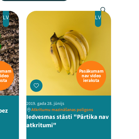
LV
LV
kumam
Pasākumam
video
nav video
ksta
ieraksta
2019. gada 28. jūnijs
bez
Atkritumu mazināšanas poligons
Iedvesmas stāsti "Pārtika nav
atkritumi"