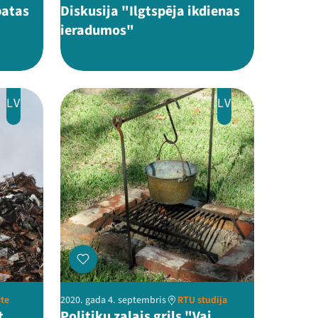
batas
Diskusija "Ilgtspēja ikdienas
ieradumos"
LV
LV
ste
2020. gada 4. septembris
RTU studija
t
Politiķu zaļais grils "Vai