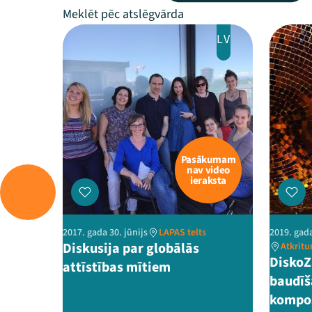
LV
Pasākumam
nav video
ieraksta
2017. gada 30. jūnijs
LAPAS telts
2019. gada
Diskusija par globālās
Atkrit
DiskoZ
attīstības mītiem
baudīš
kompos