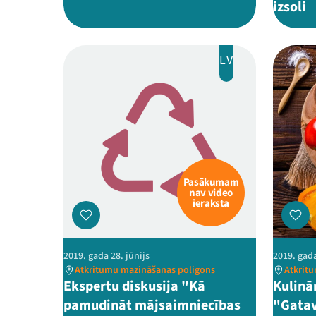
izsoli
LV
Pasākumam
nav video
ieraksta
2019. gada 28. jūnijs
2019. gada
Atkritumu mazināšanas poligons
Atkrit
Ekspertu diskusija "Kā
Kulinā
pamudināt mājsaimniecības
"Gatav