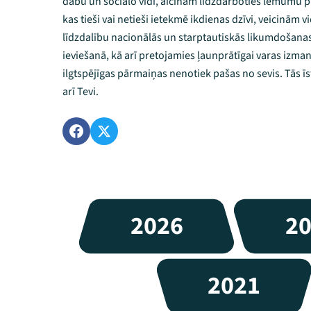
dabu un sociālo vidi, aicinām līdzdarboties lēmumu
kas tieši vai netieši ietekmē ikdienas dzīvi, veicinām 
līdzdalību nacionālās un starptautiskās likumdošana
ieviešanā, kā arī pretojamies ļaunprātīgai varas izma
ilgtspējīgas pārmaiņas nenotiek pašas no sevis. Tās 
arī Tevi.
2026
2
2021