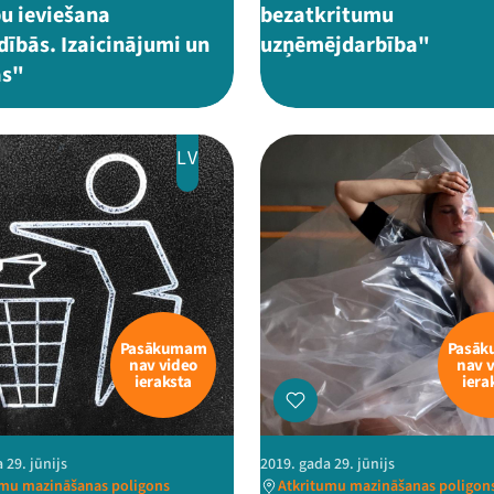
pu ieviešana
bezatkritumu
dībās. Izaicinājumi un
uzņēmējdarbība"
as"
LV
Pasākumam
Pasā
nav video
nav 
ieraksta
iera
 29. jūnijs
2019. gada 29. jūnijs
umu mazināšanas poligons
Atkritumu mazināšanas poligon