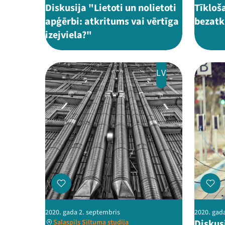
Diskusija "Lietoti un nolietoti
Tīkloš
apģērbi: atkritums vai vērtīga
bezatk
izejviela?"
LV
2020. gada 2. septembris
2020. gad
Diskusi
Salaspils Siltuma studija