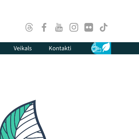
Threads
Facebook
Youtube
Instagram
Flick
TikTok
Veikals
Kontakti
Pieejamība
Ilgtspēja