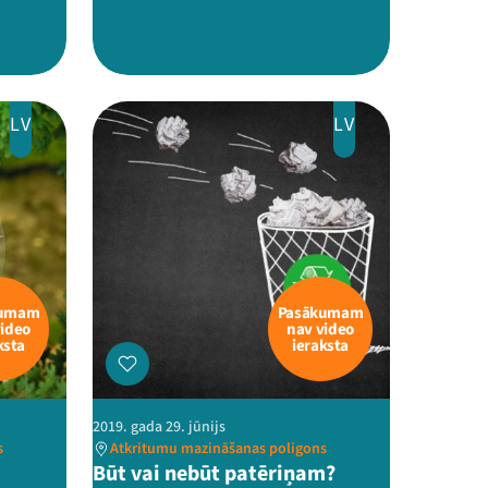
LV
LV
kumam
Pasākumam
video
nav video
ksta
ieraksta
2019. gada 29. jūnijs
s
Atkritumu mazināšanas poligons
Būt vai nebūt patēriņam?