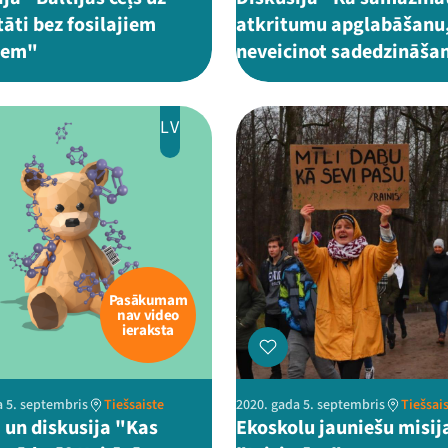
āti bez fosilajiem
atkritumu apglabāšanu
iem"
neveicinot sadedzināša
LV
Pasākumam
nav video
ieraksta
a 5. septembris
Tiešsaiste
2020. gada 5. septembris
Tiešsai
a un diskusija "Kas
Ekoskolu jauniešu misij