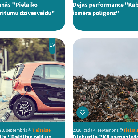
anās "Pielaiko
Dejas performance "Ka
ritumu dzīvesveidu"
izmēra poligons"
LV
a 3. septembris
Tiešsaiste
2020. gada 4. septembris
Tiešsai
ja "Baltijas ceļš uz
Diskusija "Kā samazinā