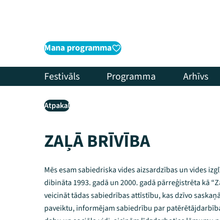
Mana programma
Festivāls
Programma
Arhīvs
Atpakaļ
ZAĻĀ BRĪVĪBA
Mēs esam sabiedriska vides aizsardzības un vides izglī
dibināta 1993. gadā un 2000. gadā pārreģistrēta kā “Za
veicināt tādas sabiedrības attīstību, kas dzīvo saskaņā 
paveiktu, informējam sabiedrību par patērētājdarbība