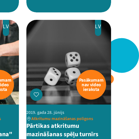
LV
LV
kumam
Pasākumam
video
nav video
ksta
ieraksta
2019. gada 28. jūnijs
s
Atkritumu mazināšanas poligons
Pārtikas atkritumu
ana"
mazināšanas spēļu turnīrs