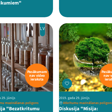
likumiem"
LV
Pasākumam
Pasā
nav video
nav 
ieraksta
iera
 29. jūnijs
2019. gada 29. jūnijs
umu mazināšanas poligons
Atkritumu mazināšanas poligon
ija "Bezatkritumu
Diskusija "Misija: