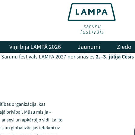
Viņi bija LAMPĀ 2026
Jaunumi
Ziedo
Sarunu festivāls LAMPA 2027 norisināsies
2.–3. jūlijā Cēsīs
tības organizācija, kas
ļā brīvība”. Mūsu misija –
ar sevi un apkārtējo vidi. Lai to
s un globalizācijas ietekmi uz