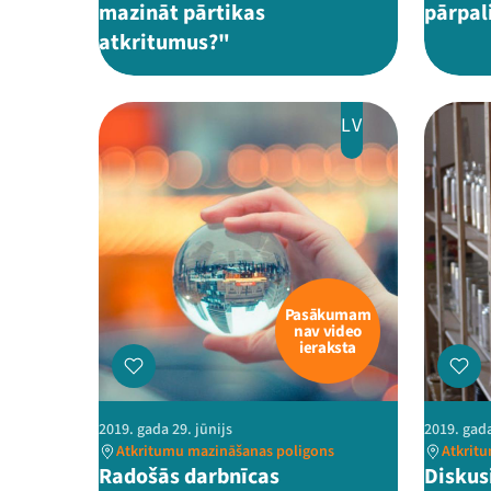
mazināt pārtikas
pārpa
atkritumus?"
LV
Pasākumam
nav video
ieraksta
2019. gada 29. jūnijs
2019. gada
Atkritumu mazināšanas poligons
Atkrit
Radošās darbnīcas
Diskus