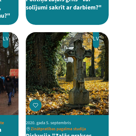
,
solījumi sakrīt ar darbiem?"
nu?"
LV
LV
ste
2020. gada 5. septembris
a
Zinātpratības pagalma studija