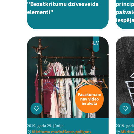
"Bezatkritumu dzīvesveida
princi
elementi"
pašval
iespēj
LV
Pasākumam
nav video
ieraksta
2019. gada 29. jūnijs
2019. gada
Atkritumu mazināšanas poligons
Atkrit