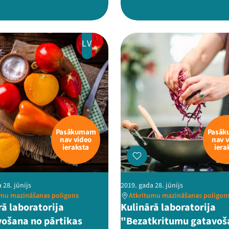
LV
Pasākumam
Pasā
nav video
nav 
ieraksta
iera
 28. jūnijs
2019. gada 28. jūnijs
umu mazināšanas poligons
Atkritumu mazināšanas poligon
rā laboratorija
Kulinārā laboratorija
ošana no pārtikas
"Bezatkritumu gatavoš