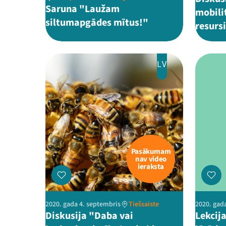
Saruna "Laužam
mobilit
siltumapgādes mītus!"
resurs
LV
Pasākumam
nav video
ieraksta
2020. gada 4. septembris
Tiešsaiste
2020. gad
Diskusija "Daba vai
Lekcij