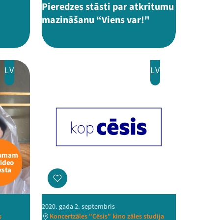
Pieredzes stāsti par atkritumu
mazināšanu “Viens var!"
LV
LV
kumam
video
ksta
2020. gada 2. septembris
s
Koncertzāles "Cēsis" kino zāles studija