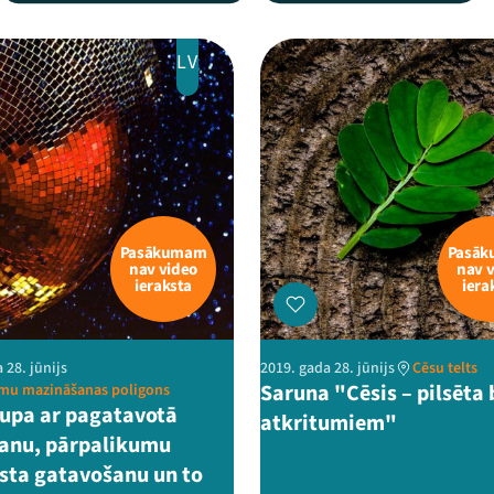
LV
Pasākumam
Pasā
nav video
nav 
ieraksta
iera
 28. jūnijs
2019. gada 28. jūnijs
Cēsu telts
Saruna "Cēsis – pilsēta 
umu mazināšanas poligons
upa ar pagatavotā
atkritumiem"
anu, pārpalikumu
ta gatavošanu un to