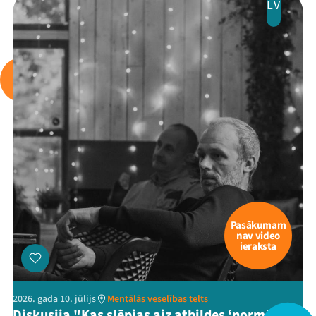
LV
Arhīvs
Viņi bija LAMPĀ 2026
Jaunumi
Ziedo
Veikals
Kontakti
Pasākumam
nav video
ieraksta
2026. gada 10. jūlijs
Mentālās veselības telts
Diskusija "Kas slēpjas aiz atbildes ‘normāli’,