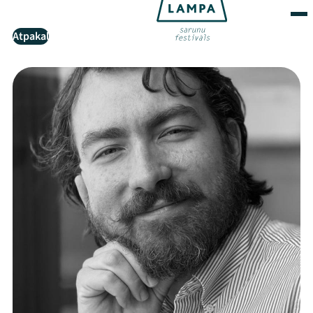
Atpakaļ