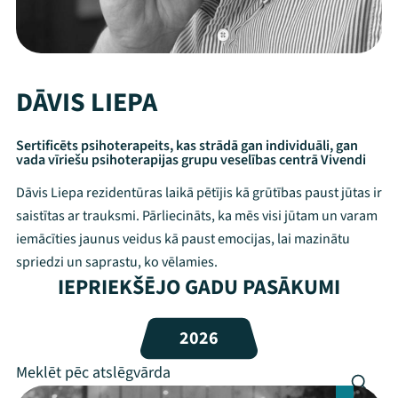
DĀVIS LIEPA
Sertificēts psihoterapeits, kas strādā gan individuāli, gan
vada vīriešu psihoterapijas grupu veselības centrā Vivendi
Dāvis Liepa rezidentūras laikā pētījis kā grūtības paust jūtas ir
saistītas ar trauksmi. Pārliecināts, ka mēs visi jūtam un varam
iemācīties jaunus veidus kā paust emocijas, lai mazinātu
spriedzi un saprastu, ko vēlamies.
IEPRIEKŠĒJO GADU PASĀKUMI
Mana programma
2026
Festivāls
Programma