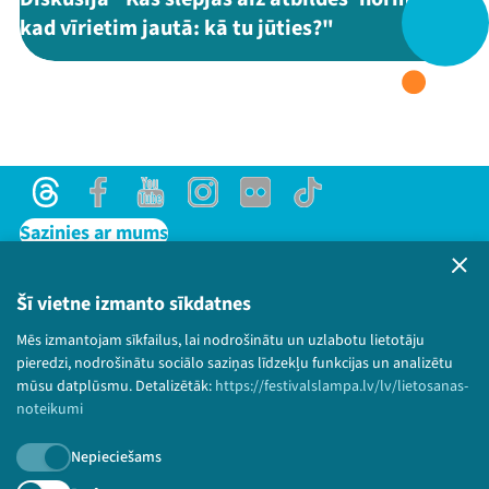
kad vīrietim jautā: kā tu jūties?"
Threads
Facebook
Youtube
X
Instagram
Flick
TikTok
Threads
Facebook
Youtube
Instagram
Flick
TikTok
Sazinies ar mums
Privātuma politika
Lietošanas noteikumi un sīkdatņu politika
Šī vietne izmanto sīkdatnes
Bērnu aizsardzības politika
Mēs izmantojam sīkfailus, lai nodrošinātu un uzlabotu lietotāju
© 2026 Sarunu festivāls LAMPA Visas tiesības
pieredzi, nodrošinātu sociālo saziņas līdzekļu funkcijas un analizētu
paturētas.
mūsu datplūsmu. Detalizētāk:
https://festivalslampa.lv/lv/lietosanas-
noteikumi
Nepieciešams
Piesakies jaunumiem!