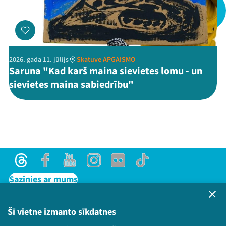
Threads
Facebook
Youtube
X
Instagram
Flick
TikTok
2026. gada 11. jūlijs
Skatuve APGAISMO
Saruna "Kad karš maina sievietes lomu - un
sievietes maina sabiedrību"
Threads
Facebook
Youtube
Instagram
Flick
TikTok
Sazinies ar mums
Privātuma politika
Lietošanas noteikumi un sīkdatņu politika
Šī vietne izmanto sīkdatnes
Bērnu aizsardzības politika