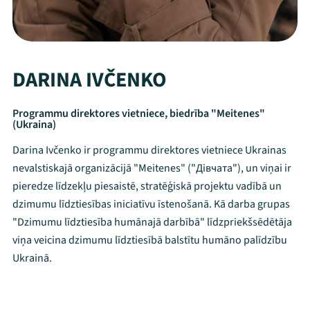
DARINA IVČENKO
Programmu direktores vietniece, biedrība "Meitenes"
(Ukraina)
Darina Ivčenko ir programmu direktores vietniece Ukrainas
nevalstiskajā organizācijā "Meitenes" ("Дівчата"), un viņai ir
pieredze līdzekļu piesaistē, stratēģiskā projektu vadībā un
dzimumu līdztiesības iniciatīvu īstenošanā. Kā darba grupas
"Dzimumu līdztiesība humānajā darbībā" līdzpriekšsēdētāja
viņa veicina dzimumu līdztiesībā balstītu humāno palīdzību
Ukrainā.
Mana programma