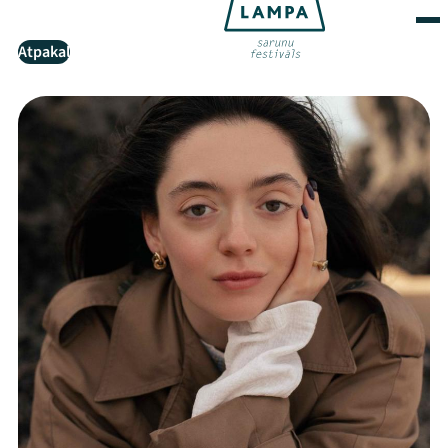
Atpakaļ