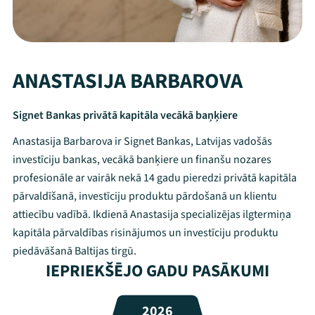
ANASTASIJA BARBAROVA
Signet Bankas privātā kapitāla vecākā baņķiere
Anastasija Barbarova ir Signet Bankas, Latvijas vadošās
investīciju bankas, vecākā banķiere un finanšu nozares
profesionāle ar vairāk nekā 14 gadu pieredzi privātā kapitāla
pārvaldīšanā, investīciju produktu pārdošanā un klientu
attiecību vadībā. Ikdienā Anastasija specializējas ilgtermiņa
kapitāla pārvaldības risinājumos un investīciju produktu
Mana programma
piedāvāšanā Baltijas tirgū.
IEPRIEKŠĒJO GADU PASĀKUMI
Festivāls
2026