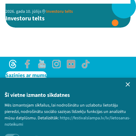
2026. gada 10. jūlijs
Investoru telts
Threads
Facebook
Youtube
X
Instagram
Flick
TikTok
Investoru telts
Threads
Facebook
Youtube
Instagram
Flick
TikTok
Sazinies ar mums
Privātuma politika
Lietošanas noteikumi un sīkdatņu politika
Šī vietne izmanto sīkdatnes
Bērnu aizsardzības politika
Mēs izmantojam sīkfailus, lai nodrošinātu un uzlabotu lietotāju
© 2026 Sarunu festivāls LAMPA Visas tiesības
pieredzi, nodrošinātu sociālo saziņas līdzekļu funkcijas un analizētu
paturētas.
mūsu datplūsmu. Detalizētāk:
https://festivalslampa.lv/lv/lietosanas-
noteikumi