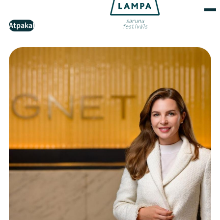
Atpakaļ