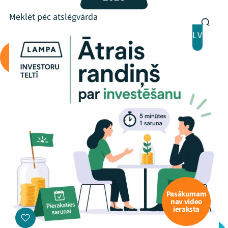
Programma
Arhīvs
LV
Viņi bija LAMPĀ 2026
Jaunumi
Ziedo
Veikals
Kontakti
Pasākumam
nav video
ieraksta