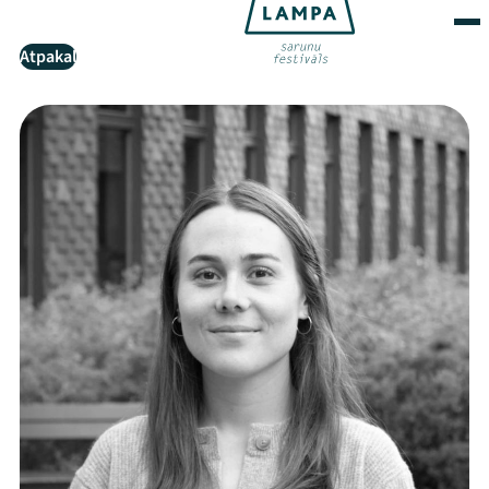
Atpakaļ