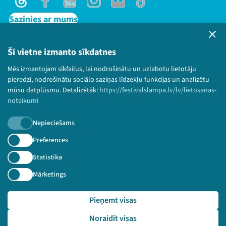
Threads
Facebook
Youtube
Instagram
Flick
TikTok
Sazinies ar mums
Privātuma politika
Lietošanas noteikumi un sīkdatņu politika
Šī vietne izmanto sīkdatnes
Bērnu aizsardzības politika
Mēs izmantojam sīkfailus, lai nodrošinātu un uzlabotu lietotāju
© 2026 Sarunu festivāls LAMPA Visas tiesības
pieredzi, nodrošinātu sociālo saziņas līdzekļu funkcijas un analizētu
paturētas.
mūsu datplūsmu. Detalizētāk:
https://festivalslampa.lv/lv/lietosanas-
noteikumi
Nepieciešams
Piesakies jaunumiem!
Preferences
Statistika
Nepalaid garām aktuālāko informāciju!
Mārketings
Pieņemt visas
Pieteikties
Noraidīt visas