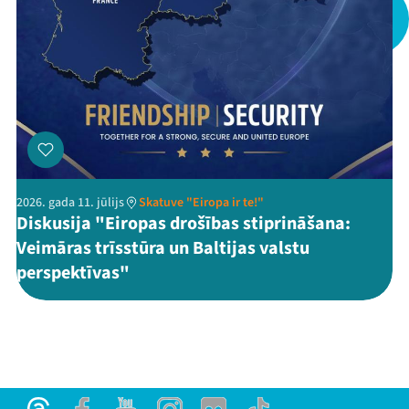
Threads
Facebook
Youtube
X
Instagram
Flick
TikTok
2026. gada 11. jūlijs
Skatuve "Eiropa ir te!"
Diskusija "Eiropas drošības stiprināšana:
Veimāras trīsstūra un Baltijas valstu
perspektīvas"