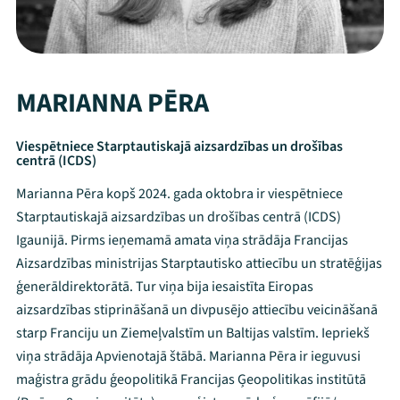
MARIANNA PĒRA
Viespētniece Starptautiskajā aizsardzības un drošības
centrā (ICDS)
Marianna Pēra kopš 2024. gada oktobra ir viespētniece
Starptautiskajā aizsardzības un drošības centrā (ICDS)
Igaunijā. Pirms ieņemamā amata viņa strādāja Francijas
Aizsardzības ministrijas Starptautisko attiecību un stratēģijas
ģenerāldirektorātā. Tur viņa bija iesaistīta Eiropas
aizsardzības stiprināšanā un divpusējo attiecību veicināšanā
starp Franciju un Ziemeļvalstīm un Baltijas valstīm. Iepriekš
viņa strādāja Apvienotajā štābā. Marianna Pēra ir ieguvusi
maģistra grādu ģeopolitikā Francijas Ģeopolitikas institūtā