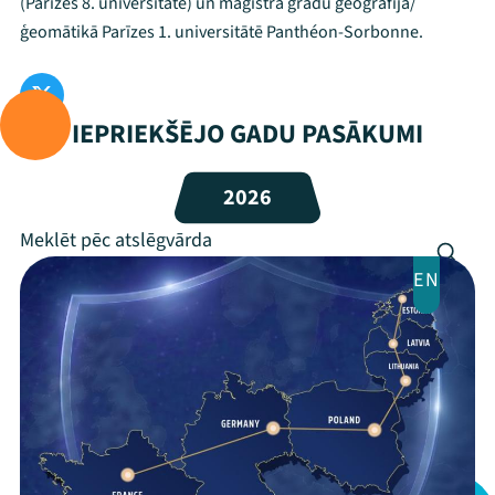
(Parīzes 8. universitāte) un maģistra grādu ģeogrāfijā/
Mana programma
ģeomātikā Parīzes 1. universitātē Panthéon-Sorbonne.
Festivāls
IEPRIEKŠĒJO GADU PASĀKUMI
Programma
Arhīvs
2026
Viņi bija LAMPĀ 2026
EN
Jaunumi
Ziedo
Veikals
Kontakti