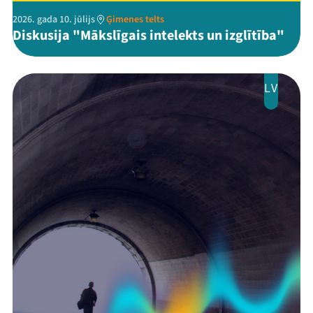
2026. gada 10. jūlijs
Ģimenes telts
Diskusija "Mākslīgais intelekts un izglītība"
Threads
Facebook
Youtube
X
Instagram
Flick
TikTok
LV