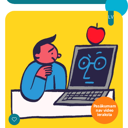
Programma
LV
Arhīvs
Viņi bija LAMPĀ 2026
Jaunumi
Ziedo
Veikals
Kontakti
Pasākumam
nav video
ieraksta