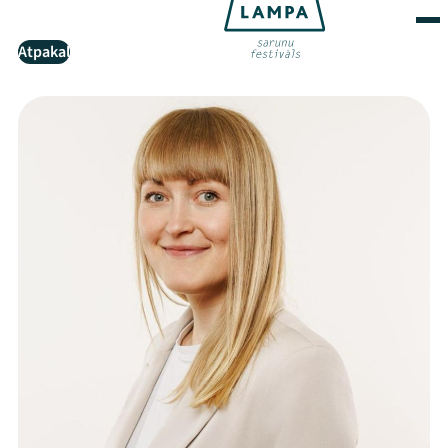
Atpakaļ