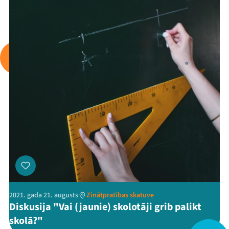
2021. gada 21. augusts
Mana programma
Zinātpratības skatuve
Diskusija "Vai (jaunie) skolotāji grib palikt
skolā?"
Festivāls