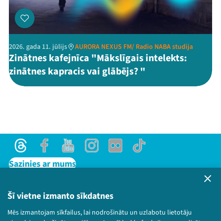
2026. gada 11. jūlijs
AURORA NEXUS FM/ Radio NABA studija
Zinātnes kafejnīca "Mākslīgais intelekts:
zinātnes kapracis vai glābējs? "
Threads
Facebook
Youtube
Instagram
Flick
TikTok
Sazinies ar mums
Privātuma politika
Lietošanas noteikumi un sīkdatņu politika
Šī vietne izmanto sīkdatnes
Bērnu aizsardzības politika
Mēs izmantojam sīkfailus, lai nodrošinātu un uzlabotu lietotāju
© 2026 Sarunu festivāls LAMPA Visas tiesības