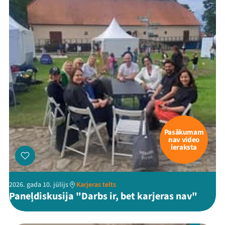
Veikals
Kontakti
Pasākumam
nav video
Threads
Facebook
Youtube
X
Instagram
Flick
TikTok
ieraksta
2026. gada 10. jūlijs
Karjeras telts
Paneļdiskusija "Darbs ir, bet karjeras nav"