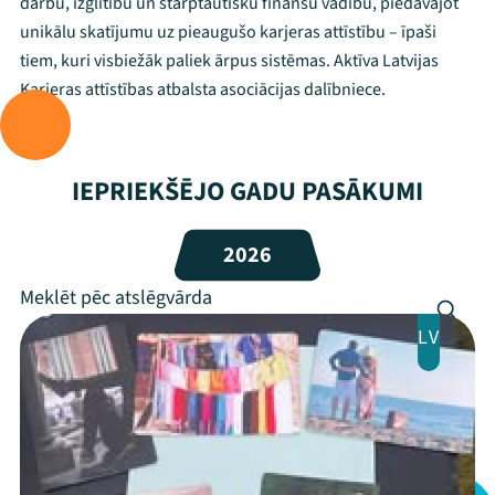
darbu, izglītību un starptautisku finanšu vadību, piedāvājot
unikālu skatījumu uz pieaugušo karjeras attīstību – īpaši
tiem, kuri visbiežāk paliek ārpus sistēmas. Aktīva Latvijas
Karjeras attīstības atbalsta asociācijas dalībniece.
IEPRIEKŠĒJO GADU PASĀKUMI
2026
LV