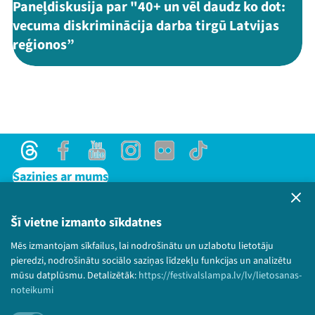
Paneļdiskusija par "40+ un vēl daudz ko dot:
vecuma diskriminācija darba tirgū Latvijas
reģionos”
Threads
Facebook
Youtube
Instagram
Flick
TikTok
Sazinies ar mums
Privātuma politika
Lietošanas noteikumi un sīkdatņu politika
Šī vietne izmanto sīkdatnes
Bērnu aizsardzības politika
Mēs izmantojam sīkfailus, lai nodrošinātu un uzlabotu lietotāju
© 2026 Sarunu festivāls LAMPA Visas tiesības
pieredzi, nodrošinātu sociālo saziņas līdzekļu funkcijas un analizētu
paturētas.
mūsu datplūsmu. Detalizētāk:
https://festivalslampa.lv/lv/lietosanas-
noteikumi