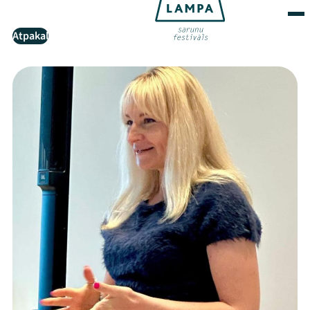
Atpakaļ