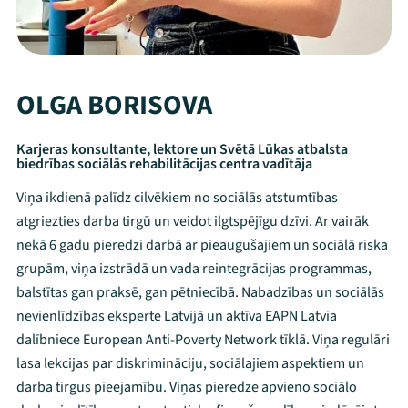
OLGA BORISOVA
Karjeras konsultante, lektore un Svētā Lūkas atbalsta
biedrības sociālās rehabilitācijas centra vadītāja
Viņa ikdienā palīdz cilvēkiem no sociālās atstumtības
atgriezties darba tirgū un veidot ilgtspējīgu dzīvi. Ar vairāk
nekā 6 gadu pieredzi darbā ar pieaugušajiem un sociālā riska
grupām, viņa izstrādā un vada reintegrācijas programmas,
balstītas gan praksē, gan pētniecībā. Nabadzības un sociālās
nevienlīdzības eksperte Latvijā un aktīva EAPN Latvia
dalībniece European Anti-Poverty Network tīklā. Viņa regulāri
lasa lekcijas par diskrimināciju, sociālajiem aspektiem un
darba tirgus pieejamību. Viņas pieredze apvieno sociālo