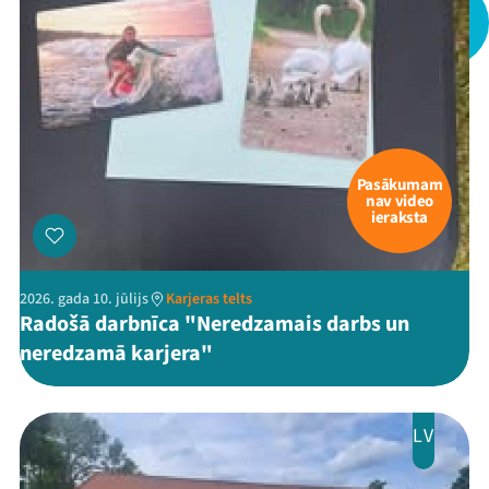
Mana programma
Pasākumam
Festivāls
nav video
ieraksta
Programma
Arhīvs
2026. gada 10. jūlijs
Karjeras telts
Radošā darbnīca "Neredzamais darbs un
Viņi bija LAMPĀ 2026
neredzamā karjera"
Jaunumi
LV
Ziedo