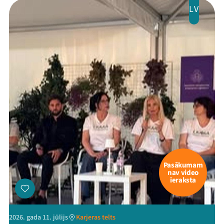
LV
Pasākumam
nav video
ieraksta
2026. gada 11. jūlijs
Karjeras telts