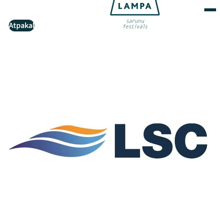
Atpakaļ