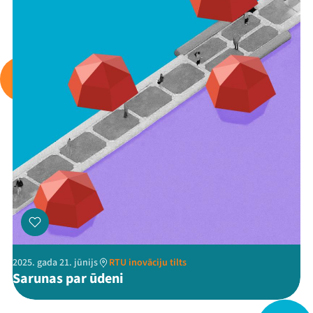
Viņi bija LAMPĀ 2026
Jaunumi
Ziedo
Veikals
Kontakti
2025. gada 21. jūnijs
RTU inovāciju tilts
Sarunas par ūdeni