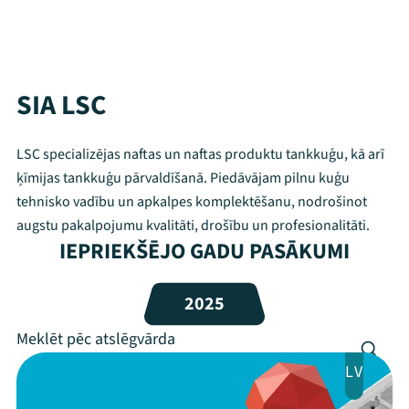
SIA LSC
LSC specializējas naftas un naftas produktu tankkuģu, kā arī
ķīmijas tankkuģu pārvaldīšanā. Piedāvājam pilnu kuģu
tehnisko vadību un apkalpes komplektēšanu, nodrošinot
augstu pakalpojumu kvalitāti, drošību un profesionalitāti.
IEPRIEKŠĒJO GADU PASĀKUMI
Mana programma
2025
Festivāls
Programma
LV
Arhīvs