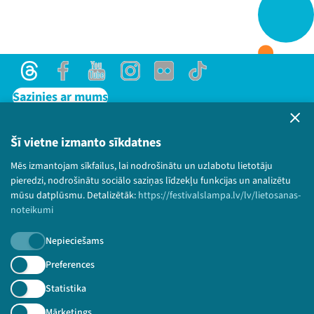
Threads
Facebook
Youtube
X
Instagram
Flick
TikTok
Threads
Facebook
Youtube
Instagram
Flick
TikTok
Sazinies ar mums
Privātuma politika
Lietošanas noteikumi un sīkdatņu politika
Šī vietne izmanto sīkdatnes
Bērnu aizsardzības politika
Mēs izmantojam sīkfailus, lai nodrošinātu un uzlabotu lietotāju
© 2026 Sarunu festivāls LAMPA Visas tiesības
pieredzi, nodrošinātu sociālo saziņas līdzekļu funkcijas un analizētu
paturētas.
mūsu datplūsmu. Detalizētāk:
https://festivalslampa.lv/lv/lietosanas-
noteikumi
Nepieciešams
Piesakies jaunumiem!
Preferences
Statistika
Nepalaid garām aktuālāko informāciju!
Mārketings