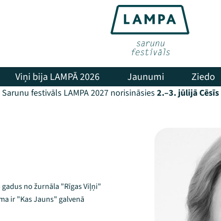
Viņi bija LAMPĀ 2026
Jaunumi
Ziedo
Sarunu festivāls LAMPA 2027 norisināsies
2.–3. jūlijā Cēsīs
 gadus no žurnāla "Rīgas Viļņi"
ma ir "Kas Jauns" galvenā