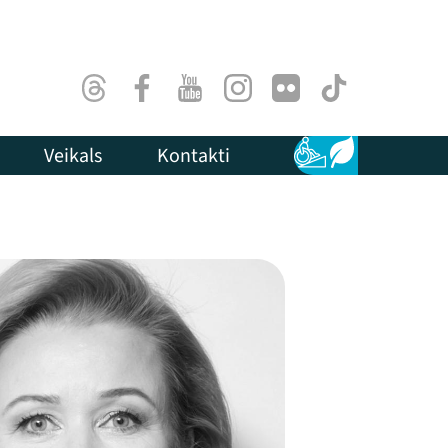
Threads
Facebook
Youtube
Instagram
Flick
TikTok
Veikals
Kontakti
Pieejamība
Ilgtspēja