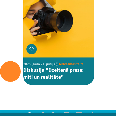
2025. gada 21. jūnijs
Iedvesmas telts
Diskusija "Dzeltenā prese:
mīti un realitāte"